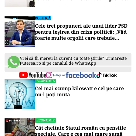
aplicat
POLITICĂ
Cele trei propuneri ale unui lider PSD
pentru ieșirea din criza politică: „Văd
foarte multe orgolii care trebuie
depășite”
Vrei să fii mereu la curent cu toate știrile? Urmărește
Puterea.ro și pe canalul de WhatsApp
ECONOMIE
Cel mai scump kilowatt e cel pe care
nu-l poți muta
ECONOMIE
Cât cheltuie Statul român cu pensiile
speciale. Care e cea mai mare sumă