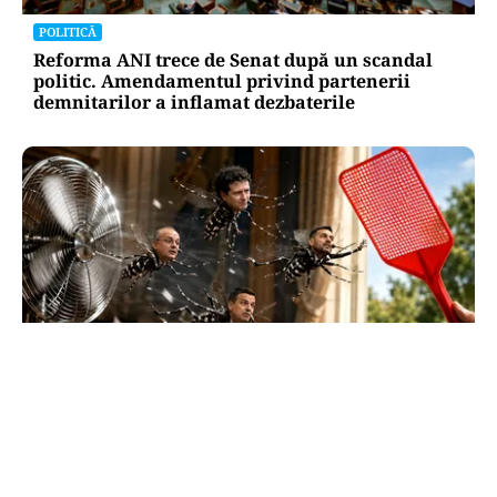
POLITICĂ
Reforma ANI trece de Senat după un scandal
politic. Amendamentul privind partenerii
demnitarilor a inflamat dezbaterile
SĂNĂTATE
Supraviețuirea de acasă: țânțarul-tigru a
devenit vecinul nostru. Cum ne apărăm?