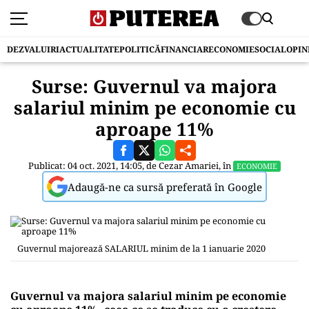
DEZVALUIRI
ACTUALITATE
POLITICĂ
FINANCIAR
ECONOMIE
SOCIAL
OPIN
Surse: Guvernul va majora
salariul minim pe economie cu
aproape 11%
Publicat: 04 oct. 2021, 14:05, de
Cezar Amariei
, în
ECONOMIE
Adaugă-ne ca sursă preferată în Google
Guvernul majorează SALARIUL minim de la 1 ianuarie 2020
Guvernul va majora salariul minim pe economie