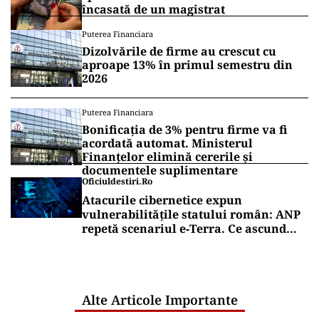
încasată de un magistrat
Puterea Financiara
Dizolvările de firme au crescut cu
aproape 13% în primul semestru din
2026
Puterea Financiara
Bonificația de 3% pentru firme va fi
acordată automat. Ministerul
Finanțelor elimină cererile și
documentele suplimentare
Oficiuldestiri.ro
Atacurile cibernetice expun
vulnerabilitățile statului român: ANP
repetă scenariul e‑Terra. Ce ascund
comunicările oficiale și cine răspunde
pentru mentenanța IT a instituțiilor
publice
Alte Articole Importante