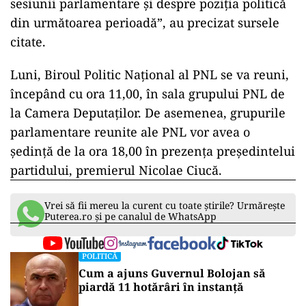
sesiunii parlamentare şi despre poziţia politică
din următoarea perioadă”, au precizat sursele
citate.
Luni, Biroul Politic Naţional al PNL se va reuni,
începând cu ora 11,00, în sala grupului PNL de
la Camera Deputaţilor. De asemenea, grupurile
parlamentare reunite ale PNL vor avea o
şedinţă de la ora 18,00 în prezenţa preşedintelui
partidului, premierul Nicolae Ciucă.
Vrei să fii mereu la curent cu toate știrile? Urmărește
Puterea.ro și pe canalul de WhatsApp
POLITICĂ
Cum a ajuns Guvernul Bolojan să
piardă 11 hotărâri în instanță