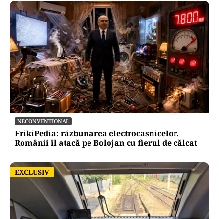
NECONVENTIONAL
FrikiPedia: răzbunarea electrocasnicelor.
Românii îl atacă pe Bolojan cu fierul de călcat
EXCLUSIV
EXCLUSIV