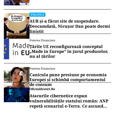
POLITICĂ
AUR și-a făcut site de suspendare.
Deocamdată, Nicușor Dan poate dormi
liniștit
Puterea Financiara
Țările UE reconfigurează conceptul
„Made in Europe” în jurul produselor,
nu al țărilor
Puterea Financiara
Canicula pune presiune pe economia
Europei și schimbă comportamentul
de consum
Oficiuldestiri.ro
Atacurile cibernetice expun
vulnerabilitățile statului român: ANP
repetă scenariul e‑Terra. Ce ascund
comunicările oficiale și cine răspunde