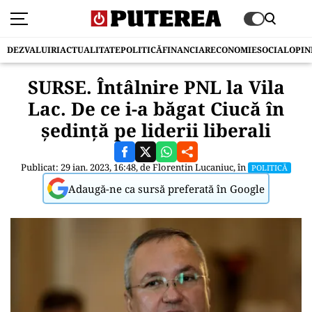
DEZVALUIRI
ACTUALITATE
POLITICĂ
FINANCIAR
ECONOMIE
SOCIAL
OPIN
SURSE. Întâlnire PNL la Vila
Lac. De ce i-a băgat Ciucă în
ședință pe liderii liberali
Publicat: 29 ian. 2023, 16:48, de
Florentin Lucaniuc
, în
POLITICĂ
Adaugă-ne ca sursă preferată în Google