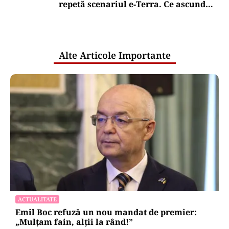
repetă scenariul e‑Terra. Ce ascund
comunicările oficiale și cine răspunde
pentru mentenanța IT a instituțiilor
publice
Alte Articole Importante
ACTUALITATE
Emil Boc refuză un nou mandat de premier:
„Mulțam fain, alții la rând!”