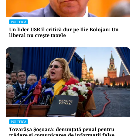
POLITICĂ
Un lider USR îl critică dur pe Ilie Bolojan: Un
liberal nu crește taxele
POLITICĂ
Tovarășa Șoșoacă: denunțată penal pentru
trădare și comunicarea de informații false