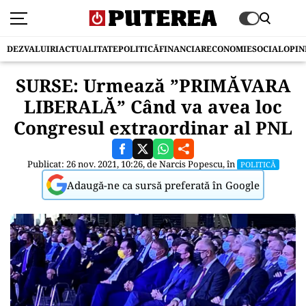
DEZVALUIRI
ACTUALITATE
POLITICĂ
FINANCIAR
ECONOMIE
SOCIAL
OPIN
SURSE: Urmează ”PRIMĂVARA
LIBERALĂ” Când va avea loc
Congresul extraordinar al PNL
Publicat: 26 nov. 2021, 10:26, de
Narcis Popescu
, în
POLITICĂ
Adaugă-ne ca sursă preferată în Google