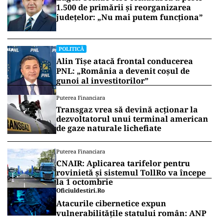
1.500 de primării și reorganizarea
județelor: „Nu mai putem funcționa”
POLITICĂ
Alin Tișe atacă frontal conducerea
PNL: „România a devenit coșul de
gunoi al investitorilor”
Puterea Financiara
Transgaz vrea să devină acționar la
dezvoltatorul unui terminal american
de gaze naturale lichefiate
Puterea Financiara
CNAIR: Aplicarea tarifelor pentru
rovinietă și sistemul TollRo va începe
la 1 octombrie
Oficiuldestiri.ro
Atacurile cibernetice expun
vulnerabilitățile statului român: ANP