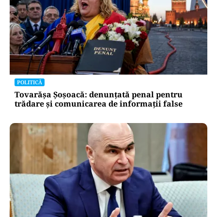
POLITICĂ
Tovarășa Șoșoacă: denunțată penal pentru
trădare și comunicarea de informații false