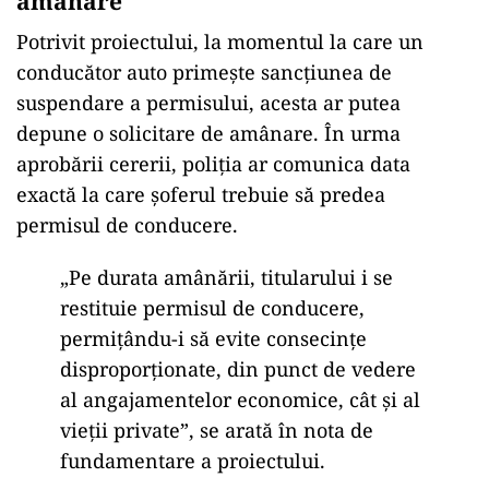
am
ânare
Potrivit proiectului, la momentul la care un
conduc
ător auto primește sancțiunea de
suspendare a permisului, acesta ar putea
depune o solicitare de am
ânare. În urma
aprob
ării cererii, poliția ar comunica data
exactă la care șoferul trebuie să predea
permisul de conducere.
„Pe durata am
ân
ării, titularului i se
restituie permisul de conducere,
permiț
ându-i s
ă evite consecințe
disproporționate, din punct de vedere
al angajamentelor economice, c
ât
și al
vieții private”, se arată
în nota de
fundamentare a proiectului.