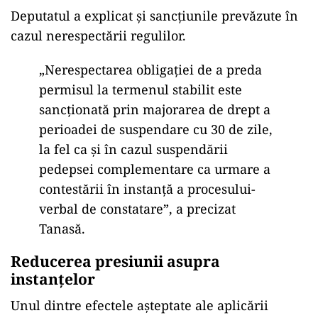
Deputatul a explicat
și sancțiunile prevăzute
în
cazul nerespect
ării regulilor.
„Nerespectarea obliga
ției de a preda
permisul la termenul stabilit este
sancționată prin majorarea de drept a
perioadei de suspendare cu 30 de zile,
la fel ca și
în cazul suspend
ării
pedepsei complementare ca urmare a
contestării
în instan
ță a procesului-
verbal de constatare”, a precizat
Tanasă.
Reducerea presiunii asupra
instanțelor
Unul dintre efectele așteptate ale aplicării