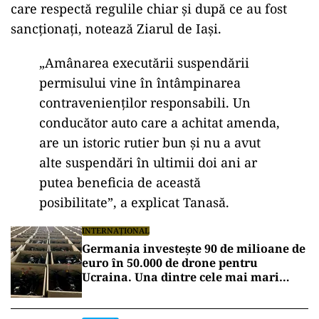
care respectă regulile chiar și după ce au fost
sancționați, notează Ziarul de Iaşi.
„Am
ânarea execut
ării suspendării
permisului vine
în întâmpinarea
contravenien
ților responsabili. Un
conducător auto care a achitat amenda,
are un istoric rutier bun și nu a avut
alte suspendări
în ultimii doi ani ar
putea beneficia de aceast
ă
posibilitate”, a explicat Tanasă.
INTERNAȚIONAL
Germania investește 90 de milioane de
euro în 50.000 de drone pentru
Ucraina. Una dintre cele mai mari
comenzi occidentale de armament