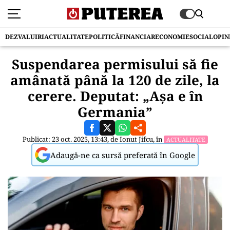
DEZVALUIRI
ACTUALITATE
POLITICĂ
FINANCIAR
ECONOMIE
SOCIAL
OPIN
Suspendarea permisului să fie
amânată până la 120 de zile, la
cerere. Deputat: „Așa e în
Germania”
Publicat: 23 oct. 2025, 13:43, de
Ionut Jifcu
, în
ACTUALITATE
Adaugă-ne ca sursă preferată în Google