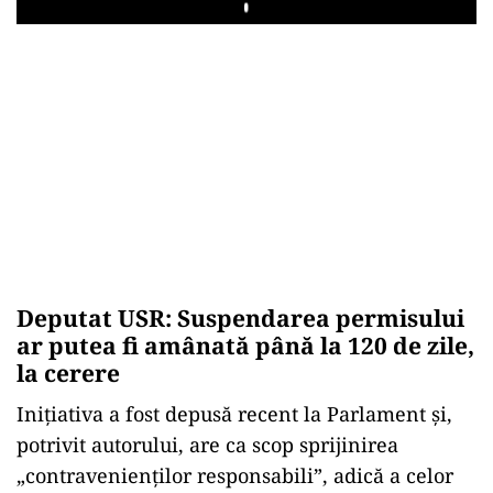
Play
Deputat USR: Suspendarea permisului
ar putea fi am
ânat
ă p
ân
ă la 120 de zile,
la cerere
Inițiativa a fost depusă recent la Parlament și,
potrivit autorului, are ca scop sprijinirea
„contravenien
ților responsabili”, adică a celor