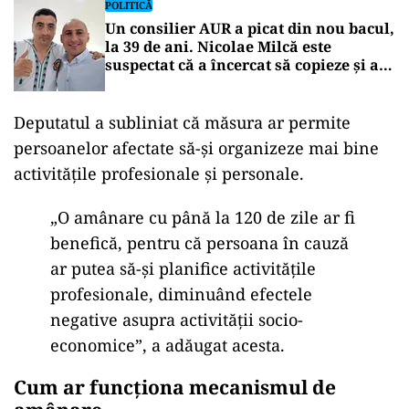
POLITICĂ
Un consilier AUR a picat din nou bacul,
la 39 de ani. Nicolae Milcă este
suspectat că a încercat să copieze și a
fost chemat la Poliție
Deputatul a subliniat că măsura ar permite
persoanelor afectate să-și organizeze mai bine
activitățile profesionale și personale.
„O am
ânare cu pân
ă la 120 de zile ar fi
benefică, pentru că persoana
în cauz
ă
ar putea să-și planifice activitățile
profesionale, diminu
ând efectele
negative asupra activit
ății socio-
economice”, a adăugat acesta.
Cum ar funcționa mecanismul de