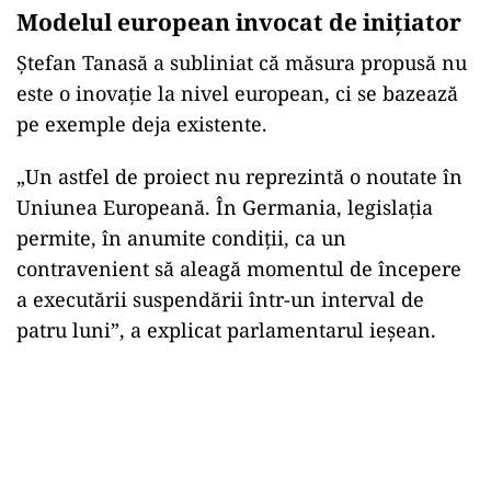
Modelul european invocat de inițiator
Ștefan Tanasă a subliniat că măsura propusă nu
este o inovație la nivel european, ci se bazează
pe exemple deja existente.
„Un astfel de proiect nu reprezint
ă o noutate
în
Uniunea European
ă.
În Germania, legisla
ția
permite,
în anumite condi
ții, ca un
contravenient să aleagă momentul de
începere
a execut
ării suspendării
într-un interval de
patru luni”, a explicat parlamentarul ie
șean.