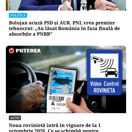
POLITICĂ
Bolojan acuză PSD și AUR. PNL vrea premier
tehnocrat: „Au lăsat România în faza finală de
absorbţie a PNRR”
AUTO
Noua rovinietă intră în vigoare de la 1
octombrie 2026. Ce se schimbă pentru