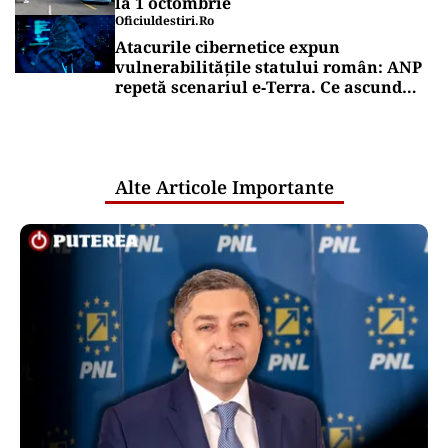
la 1 octombrie
Oficiuldestiri.ro
Atacurile cibernetice expun
vulnerabilitățile statului român: ANP
repetă scenariul e‑Terra. Ce ascund
comunicările oficiale și cine răspunde
pentru mentenanța IT a instituțiilor
publice
Alte Articole Importante