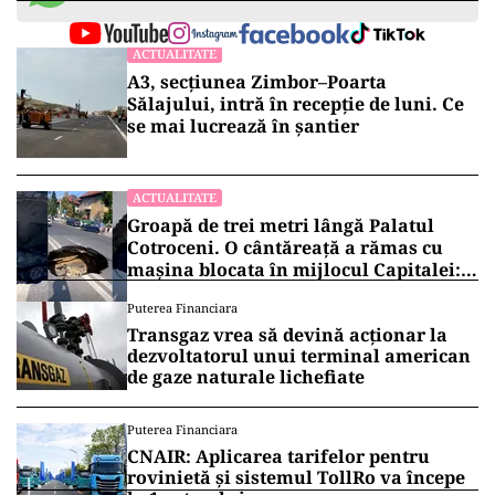
ACTUALITATE
A3, secțiunea Zimbor–Poarta
Sălajului, intră în recepție de luni. Ce
se mai lucrează în șantier
ACTUALITATE
Groapă de trei metri lângă Palatul
Cotroceni. O cântăreață a rămas cu
mașina blocata în mijlocul Capitalei:
„Am căzut în groapa asta”
Puterea Financiara
Transgaz vrea să devină acționar la
dezvoltatorul unui terminal american
de gaze naturale lichefiate
Puterea Financiara
CNAIR: Aplicarea tarifelor pentru
rovinietă și sistemul TollRo va începe