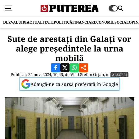
DEZVALUIRI
ACTUALITATE
POLITICĂ
FINANCIAR
ECONOMIE
SOCIAL
OPIN
Sute de arestați din Galați vor
alege președintele la urna
mobilă
Publicat: 24 nov. 2024, 10:45, de
Vlad Stefan Orjan
, în
ALEGERI
Adaugă-ne ca sursă preferată în Google