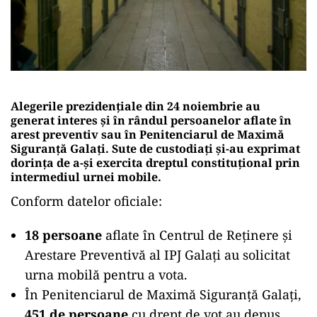
Alegerile prezidențiale din 24 noiembrie au
generat interes și în rândul persoanelor aflate în
arest preventiv sau în Penitenciarul de Maximă
Siguranță Galați. Sute de custodiați și-au exprimat
dorința de a-și exercita dreptul constituțional prin
intermediul urnei mobile.
Conform datelor oficiale:
18 persoane
aflate în Centrul de Reținere și
Arestare Preventivă al IPJ Galați au solicitat
urna mobilă pentru a vota.
În Penitenciarul de Maximă Siguranță Galați,
451 de persoane
cu drept de vot au depus