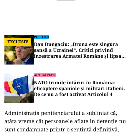
POLITICĂ
EXCLUSIV
Dan Dungaciu: „Drona este singura
șansă a Ucrainei”. Critici privind
înzestrarea Armatei Române și lipsa
explicațiilor despre incidentul de la
Constanța
ACTUALITATE
NATO trimite întăriri în România:
elicoptere spaniole și militari italieni.
De ce nu a fost activat Articolul 4
Administrația penitenciarului a subliniat că,
atâta vreme cât persoanele aflate în detenție nu
sunt condamnate printr-o sentință definitivă,