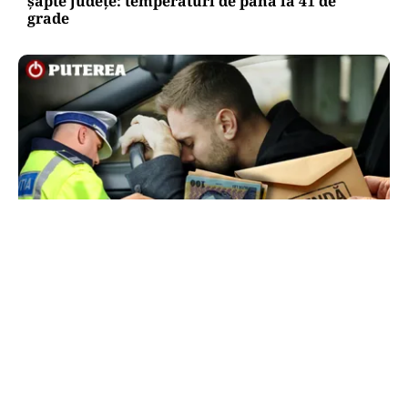
șapte județe: temperaturi de până la 41 de
grade
ACTUALITATE
Ce sumă a încercat să dea șpagă un șofer
polițiștilor ca să scape de amendă
TOS
Politica Cookies
Protecția Datelor Personale
Despre Noi
Publicitate
Echipa