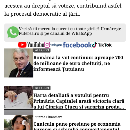
acestea au dreptul să voteze, contribuind astfel
la procesul democratic al țării.
Vrei să fii mereu la curent cu toate știrile? Urmărește
Puterea.ro și pe canalul de WhatsApp
ALEGERI
România la vot continuu: aproape 700
de milioane de euro cheltuiți, ne
informează Țuțuianu
ALEGERI
Harta detaliată a votului pentru
Primăria Capitalei arată victoria clară
a lui Ciprian Ciucu și surpriza produsă
de Anca Alexandrescu
Puterea Financiara
Canicula pune presiune pe economia
Europei și schimbă comportamentul