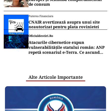
de consum
Puterea Financiara
CNAIR avertizează asupra unui site
neautorizat pentru plata rovinietei
Oficiuldestiri.ro
Atacurile cibernetice expun
vulnerabilitățile statului român: ANP
repetă scenariul e‑Terra. Ce ascund
comunicările oficiale și cine răspunde
pentru mentenanța IT a instituțiilor
publice
Alte Articole Importante