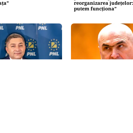
ața”
reorganizarea județelor
putem funcționa”
POLITICĂ
atacă frontal conducerea
Un lider USR îl critică du
ânia a devenit coșul de
Bolojan: Un liberal nu c
nvestitorilor”
taxele