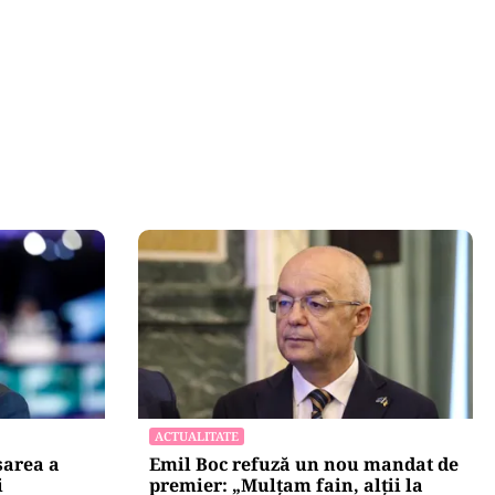
ACTUALITATE
area a
Emil Boc refuză un nou mandat de
i
premier: „Mulțam fain, alții la