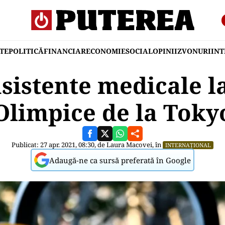
TE
POLITICĂ
FINANCIAR
ECONOMIE
SOCIAL
OPINII
ZVONURI
IN
sistente medicale l
Olimpice de la Toky
Publicat: 27 apr. 2021, 08:30, de
Laura Macovei
, în
INTERNAȚIONAL
Adaugă-ne ca sursă preferată în Google