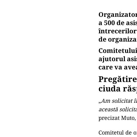
Organizator
a 500 de as
întrecerilo
de organiza
Comitetului
ajutorul as
care va avea
Pregătire
ciuda răs
„
Am solicitat î
această solici
precizat Muto, 
Comitetul de o