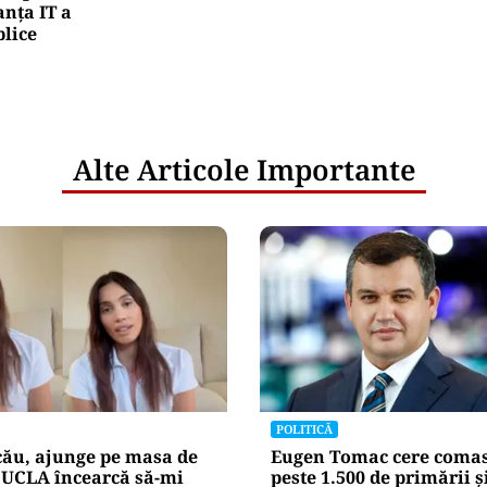
nța IT a
blice
Alte Articole Importante
POLITICĂ
cău, ajunge pe masa de
Eugen Tomac cere comas
„UCLA încearcă să-mi
peste 1.500 de primării ș