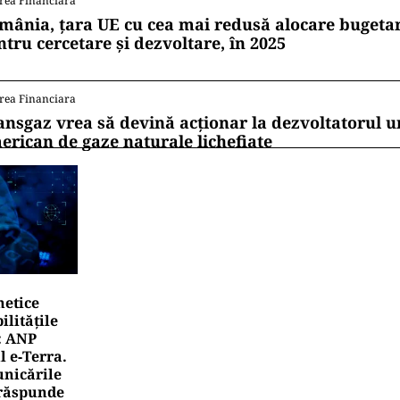
rea Financiara
mânia, țara UE cu cea mai redusă alocare bugetar
ntru cercetare și dezvoltare, în 2025
rea Financiara
ansgaz vrea să devină acționar la dezvoltatorul u
erican de gaze naturale lichefiate
netice
litățile
: ANP
l e‑Terra.
nicările
e răspunde