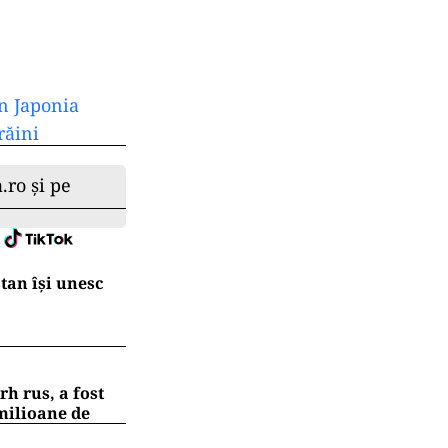
in Japonia
răini
.ro și pe
tan își unesc
h rus, a fost
 milioane de