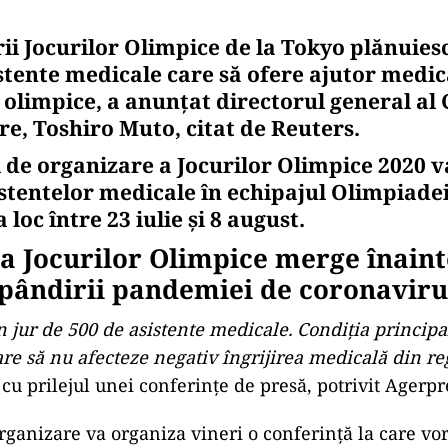
ii Jocurilor Olimpice de la Tokyo plănuies
istente medicale care să ofere ajutor medic
r olimpice, a anunţat directorul general al
re, Toshiro Muto, citat de Reuters.
 de organizare a Jocurilor Olimpice 2020 va
istentelor medicale în echipajul Olimpiadei
 loc între 23 iulie și 8 august.
a Jocurilor Olimpice merge înaint
pândirii pandemiei de coronaviru
n jur de 500 de asistente medicale. Condiţia principa
tare să nu afecteze negativ îngrijirea medicală din r
cu prilejul unei conferinţe de presă, potrivit Agerpr
rganizare va organiza vineri o conferință la care vor