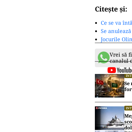
Citește și:
Ce se va înt
Se anulează 
Jocurile Oli
Vrei să f
canalul
IN
Se 
for
IN
Meg
sco
dol