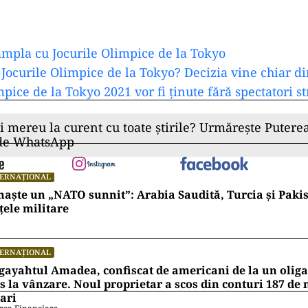
âmpla cu Jocurile Olimpice de la Tokyo
Jocurile Olimpice de la Tokyo? Decizia vine chiar d
mpice de la Tokyo 2021 vor fi ținute fără spectatori st
ii mereu la curent cu toate știrile? Urmărește Puterea
 de WhatsApp
TERNAȚIONAL
naște un „NATO sunnit”: Arabia Saudită, Turcia și Pakis
țele militare
TERNAȚIONAL
ayahtul Amadea, confiscat de americani de la un oligar
s la vânzare. Noul proprietar a scos din conturi 187 de
ari