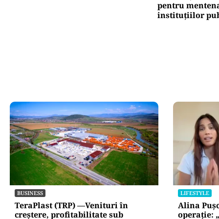
pentru mentena
instituțiilor pu
BUSINESS
LIFESTYLE
TeraPlast (TRP) —Venituri în
Alina Puș
creștere, profitabilitate sub
operație: 