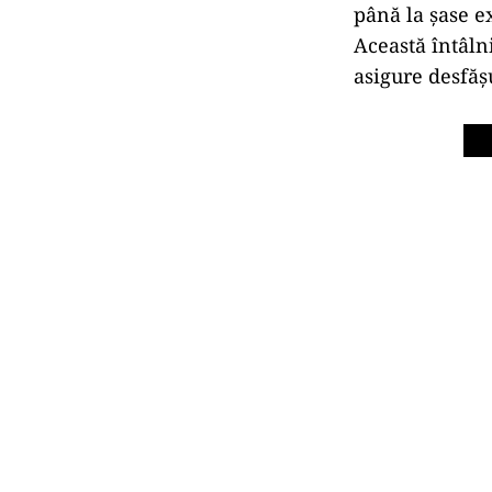
până la şase e
Această întâln
asigure desfăş