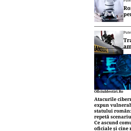
Pute
Ro
pe
Pute
Tr
am
Oficiuldestiri.ro
Atacurile ciber
expun vulnerabi
statului român
repetă scenariu
Ce ascund comu
oficiale și cin