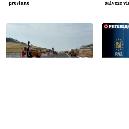
presiune
salveze vi
ACTUALITATE
POLITICĂ
A3, secțiunea Zimbor–Poarta
Alin Tișe 
Sălajului, intră în recepție de luni.
PNL: „Rom
Ce se mai lucrează în șantier
gunoi al i