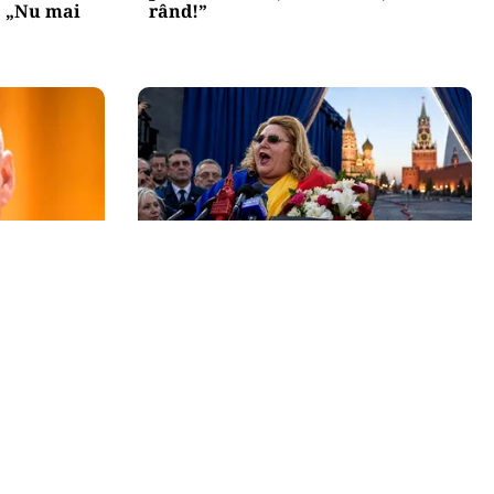
: „Nu mai
rând!”
POLITICĂ
r pe Ilie
Tovarășa Șoșoacă: denunțată
rește
penal pentru trădare și
comunicarea de informații false