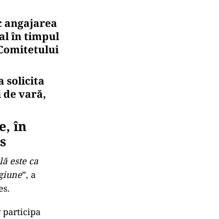
c angajarea
al în timpul
 Comitetului
 solicita
 de vară,
e, în
s
lă este ca
egiune
”, a
es.
 participa