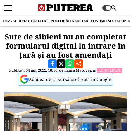
DEZVALUIRI
ACTUALITATE
POLITICĂ
FINANCIAR
ECONOMIE
SOCIAL
OPIN
Sute de sibieni nu au completat
formularul digital la intrare în
țară și au fost amendați
Publicat: 04 ian. 2022, 10:30, de
Laura Macovei
, în
ACTUALITATE
Adaugă-ne ca sursă preferată în Google