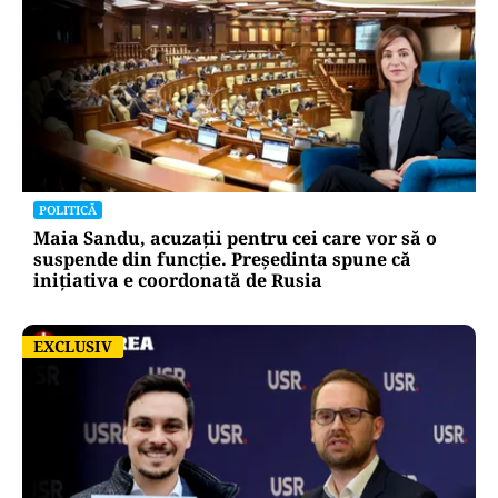
POLITICĂ
Maia Sandu, acuzații pentru cei care vor să o
suspende din funcție. Președinta spune că
inițiativa e coordonată de Rusia
EXCLUSIV
EXCLUSIV