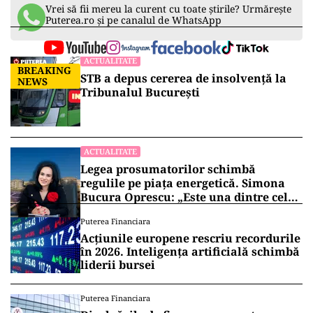
Vrei să fii mereu la curent cu toate știrile? Urmărește
Puterea.ro și pe canalul de WhatsApp
ACTUALITATE
BREAKING
STB a depus cererea de insolvență la
NEWS
Tribunalul București
ACTUALITATE
Legea prosumatorilor schimbă
regulile pe piața energetică. Simona
Bucura Oprescu: „Este una dintre cele
mai importante schimbări”
Puterea Financiara
Acțiunile europene rescriu recordurile
în 2026. Inteligența artificială schimbă
liderii bursei
Puterea Financiara