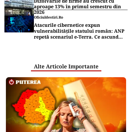
Dizolvările de firme au crescut cu
aproape 13% în primul semestru din
2026
Oficiuldestiri.ro
Atacurile cibernetice expun
vulnerabilitățile statului român: ANP
repetă scenariul e‑Terra. Ce ascund
comunicările oficiale și cine răspunde
pentru mentenanța IT a instituțiilor
publice
Alte Articole Importante