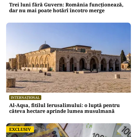
Trei luni fără Guvern: România funcționează,
dar nu mai poate hotărî încotro merge
INTERNAȚIONAL
Al-Aqsa, fitilul Ierusalimului: o luptă pentru
câteva hectare aprinde lumea musulmană
EXCLUSIV
EXCLUSIV