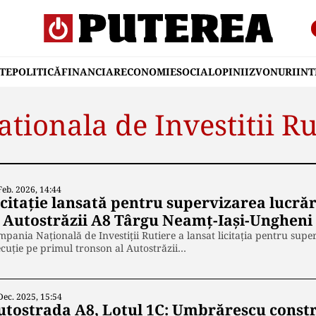
TE
POLITICĂ
FINANCIAR
ECONOMIE
SOCIAL
OPINII
ZVONURI
IN
ionala de Investitii Ru
Feb. 2026, 14:44
icitație lansată pentru supervizarea lucră
l Autostrăzii A8 Târgu Neamț-Iași-Ungheni
pania Națională de Investiții Rutiere a lansat licitația pentru super
cuție pe primul tronson al Autostrăzii…
Dec. 2025, 15:54
utostrada A8, Lotul 1C: Umbrărescu constru