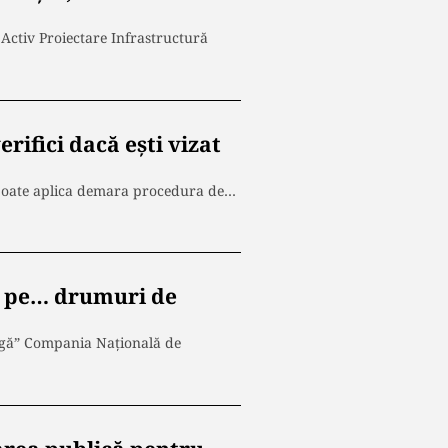
Activ Proiectare Infrastructură
erifici dacă ești vizat
tul poate aplica demara procedura de…
să pe… drumuri de
argă” Compania Națională de