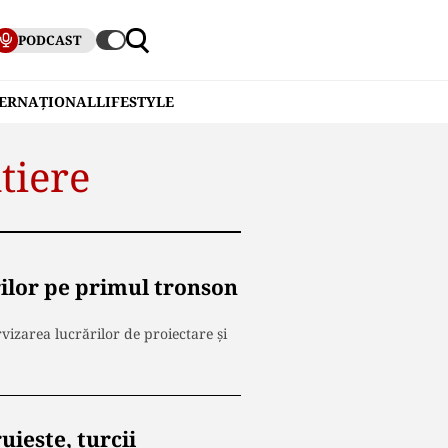
PODCAST
TERNAȚIONAL
LIFESTYLE
tiere
rilor pe primul tronson
vizarea lucrărilor de proiectare și
iește, turcii