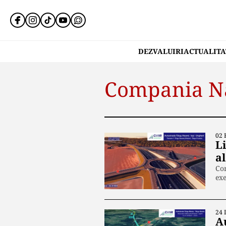
DEZVALUIRI
ACTUALITA
Compania Nat
02 
L
a
Com
exe
24 
A