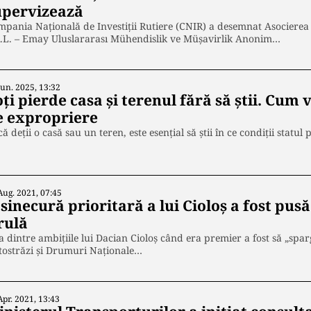
upervizează
pania Națională de Investiții Rutiere (CNIR) a desemnat Asocierea 
R.L. – Emay Uluslararası Mühendislik ve Müșavirlik Anonim…
Iun. 2025, 13:32
ți pierde casa și terenul fără să știi. Cum v
e expropriere
ă deții o casă sau un teren, este esențial să știi în ce condiții sta
Aug. 2021, 07:45
 sinecură prioritară a lui Cioloș a fost pu
rulă
 dintre ambițiile lui Dacian Cioloș când era premier a fost să „sp
tostrăzi și Drumuri Naționale…
Apr. 2021, 13:43