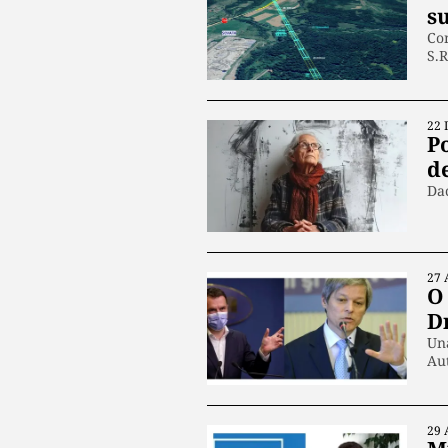
s
Com
S.
22 
Po
d
Dac
27 
O
D
Una
Au
29 