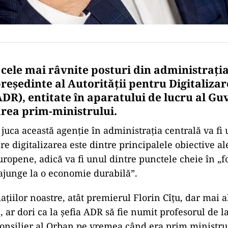
 cele mai râvnite posturi din administrați
președinte al Autorității pentru Digitaliza
DR), entitate în aparatului de lucru al Guv
rea prim-ministrului.
 juca această agenție în administrația centrală va fi 
re digitalizarea este dintre principalele obiective a
uropene, adică va fi unul dintre punctele cheie în „f
ajunge la o economie durabilă”.
ațiilor noastre, atât premierul Florin Cîțu, dar mai 
 ar dori ca la șefia ADR să fie numit profesorul de 
consilier al Orban pe vremea când era prim ministru