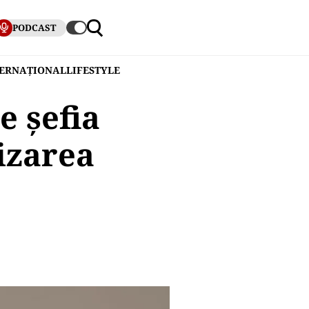
PODCAST
TERNAȚIONAL
LIFESTYLE
e șefia
lizarea