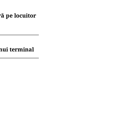
pene în
.ro și pe
me de adevăr și
urgheză despre
balat
ă pe locuitor