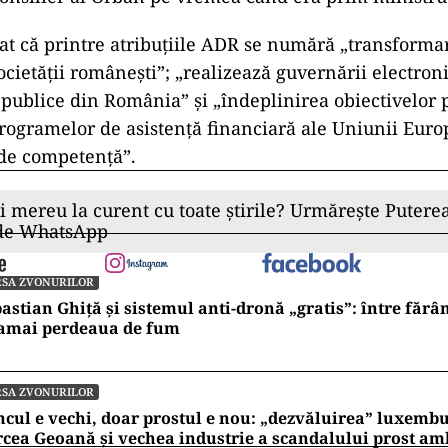
ad
at că printre atribuțiile ADR se numără „transformar
ocietăţii româneşti”; „realizează guvernării electroni
 publice din România” și „îndeplinirea obiectivelor 