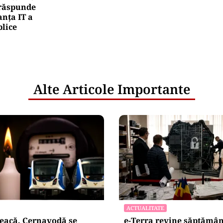
rea Financiara
ansgaz vrea să devină acționar la dezvoltatorul u
erican de gaze naturale lichefiate
netice
litățile
: ANP
l e‑Terra.
nicările
e răspunde
nța IT a
blice