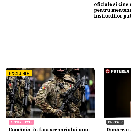
Pute
Tr
am
Oficiuldestiri.ro
Atacurile ciber
expun vulnerabi
statului român
repetă scenariu
Ce ascund comu
oficiale și cin
pentru mentena
instituțiilor pu