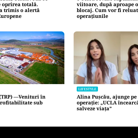
Alte Articole Importante
ACTUALITATE
eacă, Cernavodă se
e-Terra revine săptămâ
 oprirea totală.
viitoare, după aproape o
 trimis o alertă
blocaj. Cum vor fi relua
Europene
operațiunile