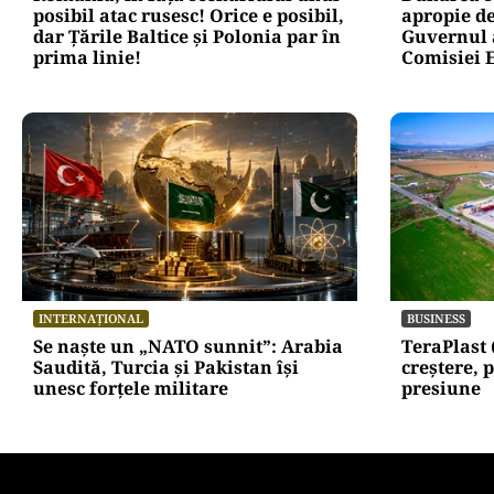
EXCLUSIV
EXCLUSIV
ACTUALITATE
ENERGIE
România, în fața scenariului unui
Dunărea s
posibil atac rusesc! Orice e posibil,
apropie de
dar Țările Baltice și Polonia par în
Guvernul a
prima linie!
Comisiei 