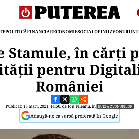
TE
POLITICĂ
FINANCIAR
ECONOMIE
SOCIAL
OPINII
ZVONURI
IN
 Stamule, în cărți p
tății pentru Digita
României
Publicat: 18 mart. 2021, 14:50, de
Ion Teleanu
, în
BURSA ZVONURILOR
Adaugă-ne ca sursă preferată în Google