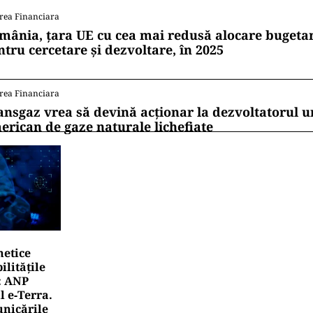
ogramelor de asistenţă financiară ale Uniunii Euro
de competenţă”.
ii mereu la curent cu toate știrile? Urmărește Puterea
 de WhatsApp
RSA ZVONURILOR
astian Ghiță și sistemul anti-dronă „gratis”: între fărâ
tamai perdeaua de fum
RSA ZVONURILOR
cul e vechi, doar prostul e nou: „dezvăluirea” luxemb
cea Geoană și vechea industrie a scandalului prost am
rea Financiara
mânia, țara UE cu cea mai redusă alocare bugetar
ntru cercetare și dezvoltare, în 2025