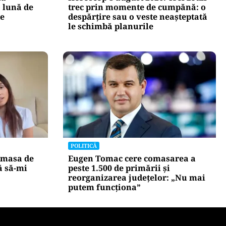
HOROSCOP
na
Horoscop 8 august 2026. Trei zodii
 lună de
trec prin momente de cumpănă: o
te
despărțire sau o veste neașteptată
le schimbă planurile