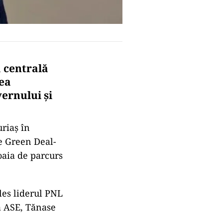
a centrală
rea
ernului şi
uriaș în
le Green Deal-
oaia de parcurs
ales liderul PNL
la ASE, Tănase
.