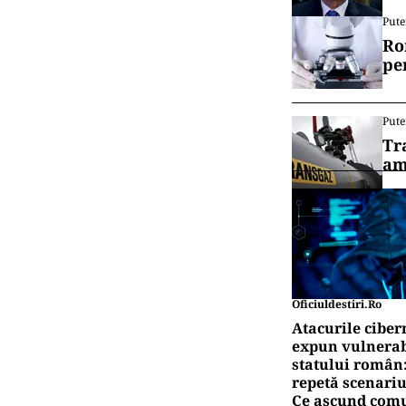
România ale pr
domeniul său 
Vrei să f
canalul
BU
Seb
di
BU
Ban
Mir
Pute
Ro
pe