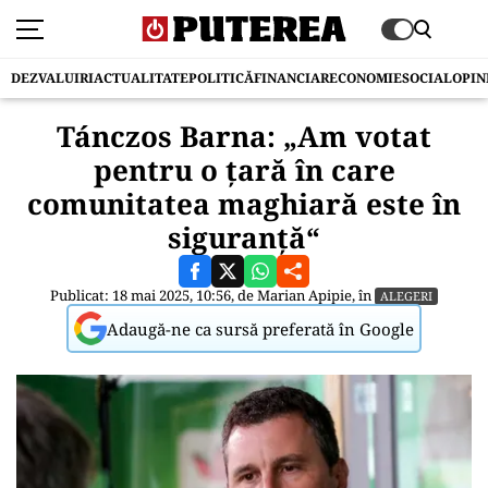
DEZVALUIRI
ACTUALITATE
POLITICĂ
FINANCIAR
ECONOMIE
SOCIAL
OPIN
Tánczos Barna: „Am votat
pentru o țară în care
comunitatea maghiară este în
siguranță“
Publicat: 18 mai 2025, 10:56, de
Marian Apipie
, în
ALEGERI
Adaugă-ne ca sursă preferată în Google