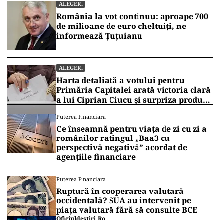
ALEGERI
România la vot continuu: aproape 700
de milioane de euro cheltuiți, ne
informează Țuțuianu
ALEGERI
Harta detaliată a votului pentru
Primăria Capitalei arată victoria clară
a lui Ciprian Ciucu și surpriza produsă
de Anca Alexandrescu
Puterea Financiara
Ce înseamnă pentru viața de zi cu zi a
românilor ratingul „Baa3 cu
perspectivă negativă” acordat de
agențiile financiare
Puterea Financiara
Ruptură în cooperarea valutară
occidentală? SUA au intervenit pe
piața valutară fără să consulte BCE
Oficiuldestiri.ro