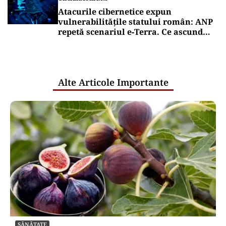
Atacurile cibernetice expun
vulnerabilitățile statului român: ANP
repetă scenariul e‑Terra. Ce ascund
comunicările oficiale și cine răspunde
pentru mentenanța IT a instituțiilor
publice
Alte Articole Importante
SĂNĂTATE