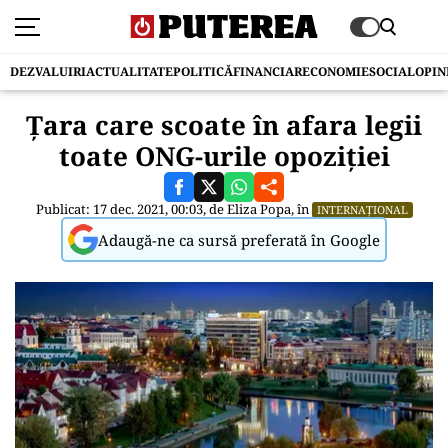
DEZVALUIRI
ACTUALITATE
POLITICĂ
FINANCIAR
ECONOMIE
SOCIAL
OPIN
Țara care scoate în afara legii
toate ONG-urile opoziției
Publicat: 17 dec. 2021, 00:03, de
Eliza Popa
, în
INTERNAȚIONAL
Adaugă-ne ca sursă preferată în Google