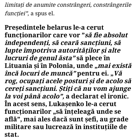
limitaţi de anumite constrângeri, constrângerile
funcţiei”
, a spus el.
Preşedintele belarus le-a cerut
funcţionarilor care vor ”
să fie absolut
independenţi, să ceară sancţiuni, să
lupte împotriva autorităţilor şi alte
lucruri de genul ăsta”
să plece în
Lituania şi în Polonia, unde „
mai există
încă locuri de muncă”
pentru ei. „
Vă
rog, ocupaţi acele posturi şi de acolo să
cereţi sancţiuni. Ştiţi că nu vom ajunge
la voi până acolo”,
a declarat el ironic.
În acest sens, Lukaşenko le-a cerut
funcţionarilor „să înţeleagă unde se
află”, mai ales dacă sunt şefi, au grade
militare sau lucrează în instituţiile de
stat.