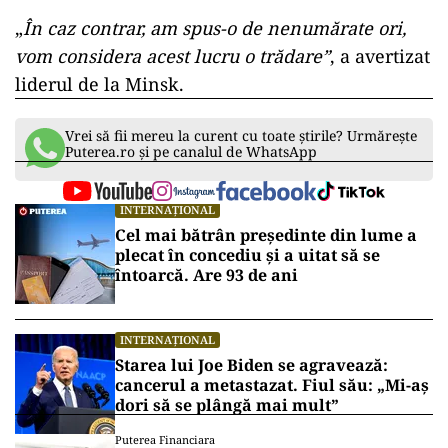
„
În caz contrar, am spus-o de nenumărate ori,
vom considera acest lucru o trădare”
, a avertizat
liderul de la Minsk.​
Vrei să fii mereu la curent cu toate știrile? Urmărește
Puterea.ro și pe canalul de WhatsApp
INTERNAȚIONAL
Cel mai bătrân președinte din lume a
plecat în concediu și a uitat să se
întoarcă. Are 93 de ani
INTERNAȚIONAL
Starea lui Joe Biden se agravează:
cancerul a metastazat. Fiul său: „Mi-aș
dori să se plângă mai mult”
Puterea Financiara