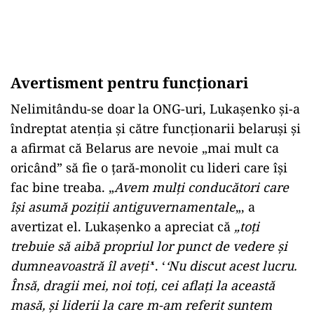
Avertisment pentru funcționari
Nelimitându-se doar la ONG-uri, Lukaşenko şi-a
îndreptat atenţia şi către funcţionarii belaruşi şi
a afirmat că Belarus are nevoie „mai mult ca
oricând” să fie o ţară-monolit cu lideri care îşi
fac bine treaba. „
Avem mulţi conducători care
îşi asumă poziţii antiguvernamentale
„, a
avertizat el. Lukaşenko a apreciat că
„toţi
trebuie să aibă propriul lor punct de vedere şi
dumneavoastră îl aveţi’
‘. ‘
‘Nu discut acest lucru.
Însă, dragii mei, noi toţi, cei aflaţi la această
masă, şi liderii la care m-am referit suntem