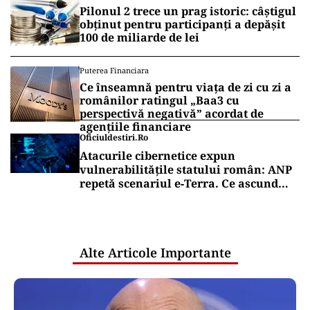
Pilonul 2 trece un prag istoric: câștigul
obținut pentru participanți a depășit
100 de miliarde de lei
Puterea Financiara
Ce înseamnă pentru viața de zi cu zi a
românilor ratingul „Baa3 cu
perspectivă negativă” acordat de
agențiile financiare
Oficiuldestiri.ro
Atacurile cibernetice expun
vulnerabilitățile statului român: ANP
repetă scenariul e‑Terra. Ce ascund
comunicările oficiale și cine răspunde
pentru mentenanța IT a instituțiilor
publice
Alte Articole Importante