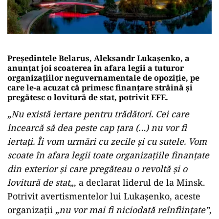
Preşedintele Belarus, Aleksandr Lukaşenko, a
anunţat joi scoaterea în afara legii a tuturor
organizaţiilor neguvernamentale de opoziţie, pe
care le-a acuzat că primesc finanţare străină şi
pregătesc o lovitură de stat, potrivit EFE.
„
Nu există iertare pentru trădători. Cei care
încearcă să dea peste cap ţara (…) nu vor fi
iertaţi. Îi vom urmări cu zecile şi cu sutele. Vom
scoate în afara legii toate organizaţiile finanţate
din exterior şi care pregăteau o revoltă şi o
lovitură de stat
„, a declarat liderul de la Minsk.
Potrivit avertismentelor lui Lukaşenko, aceste
organizaţii „
nu vor mai fi niciodată reînfiinţate”
,