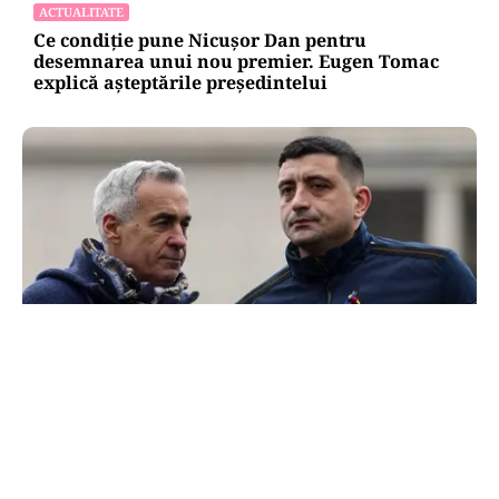
ACTUALITATE
Ce condiție pune Nicușor Dan pentru
desemnarea unui nou premier. Eugen Tomac
explică așteptările președintelui
POLITICĂ
300.000 de semnături pentru o ușă care nu duce
la Georgescu. „suspeND” și Turul 2 imaginar