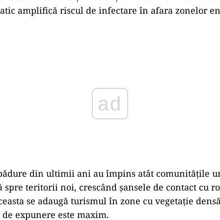
atic amplifică riscul de infectare în afara zonelor 
ad
pădure din ultimii ani au împins atât comunitățile u
 spre teritorii noi, crescând șansele de contact cu r
aceasta se adaugă turismul în zone cu vegetație densă
l de expunere este maxim.