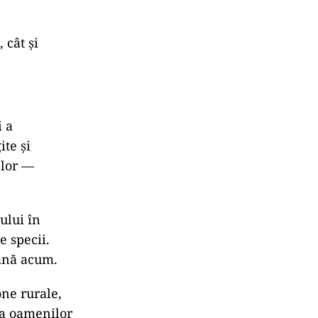
 cât și
i a
ite și
elor —
ului în
e specii.
până acum.
one rurale,
 a oamenilor