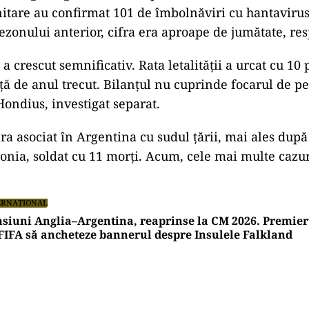
anitare au confirmat 101 de îmbolnăviri cu hantavirus
ezonului anterior, cifra era aproape de jumătate, res
 a crescut semnificativ. Rata letalității a urcat cu 10
ță de anul trecut. Bilanțul nu cuprinde focarul de p
ondius, investigat separat.
ra asociat în Argentina cu sudul țării, mai ales după
onia, soldat cu 11 morți. Acum, cele mai multe cazu
ERNAȚIONAL
siuni Anglia–Argentina, reaprinse la CM 2026. Premieru
FIFA să ancheteze bannerul despre Insulele Falkland