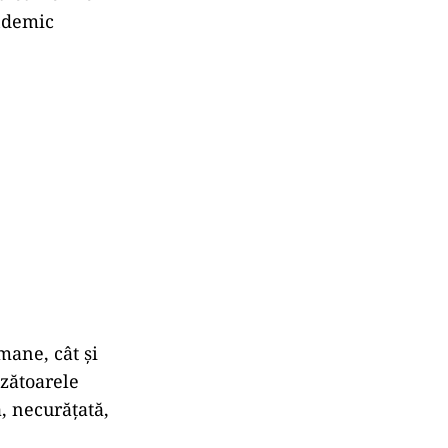
endemic
mane, cât și
ozătoarele
, necurățată,