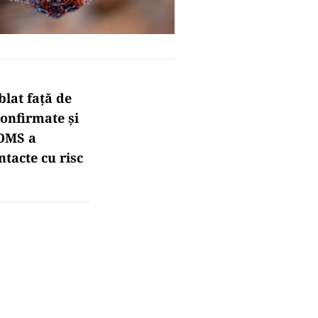
blat față de
confirmate și
 OMS a
tacte cu risc