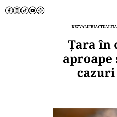
DEZVALUIRI
ACTUALITA
Țara în 
aproape s
cazuri