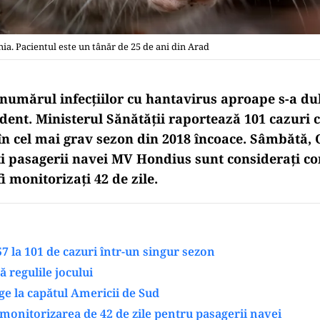
a. Pacientul este un tânăr de 25 de ani din Arad
 numărul infecțiilor cu hantavirus aproape s-a du
dent. Ministerul Sănătății raportează 101 cazuri 
 în cel mai grav sezon din 2018 încoace. Sâmbătă,
ți pasagerii navei MV Hondius sunt considerați con
fi monitorizați 42 de zile.
57 la 101 de cazuri într-un singur sezon
 regulile jocului
e la capătul Americii de Sud
onitorizarea de 42 de zile pentru pasagerii navei