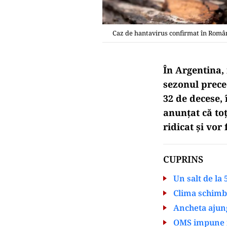
Caz de hantavirus confirmat în Români
În Argentina,
sezonul prece
32 de decese,
anunțat că to
ridicat și vor 
CUPRINS
Un salt de la 
Clima schimbă
Ancheta ajung
OMS impune m