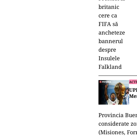
ACT
UPD
Mes
Provincia Buen
considerate zon
(Misiones, For