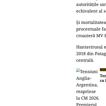
autoritățile s
echivalent al s
Și mortalitatea
procentuale fa
croazieră MV H
Hantavirusul e
2018 din Patag
centrală.
INT
Ten
ca 