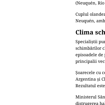
(Neuquén, Río
Cuplul olandez
Neuquén, ambe
Clima sch
Specialiștii p
schimbărilor c
episoadele de 
principalii vec
Șoarecele cu c
Argentina și Ch
Rezultatul est
Ministerul Săn
distrugerea ha