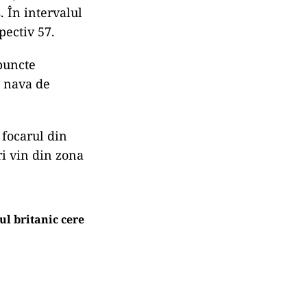
. În intervalul
pectiv 57.
 puncte
e nava de
 focarul din
ri vin din zona
l britanic cere