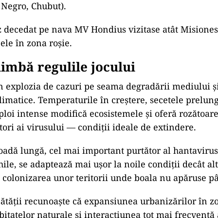
 Negro, Chubut).
 decedat pe nava MV Hondius vizitase atât Misiones,
le în zona roșie.
imbă regulile jocului
un explozia de cazuri pe seama degradării mediului ș
limatice. Temperaturile în creștere, secetele prelung
ploi intense modifică ecosistemele și oferă rozătoar
tori ai virusului — condiții ideale de extindere.
oadă lungă, cel mai important purtător al hantavirus
ile, se adaptează mai ușor la noile condiții decât alt
e colonizarea unor teritorii unde boala nu apăruse 
ătății recunoaște că expansiunea urbanizărilor în z
bitatelor naturale și interacțiunea tot mai frecventă