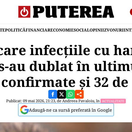
TE
POLITICĂ
FINANCIAR
ECONOMIE
SOCIAL
OPINII
ZVONURI
IN
care infecțiile cu h
-au dublat în ultim
 confirmate și 32 de
Publicat: 09 mai 2026, 21:23, de
Andreea Pavaloiu
, în
ACTUALITATE
Adaugă-ne ca sursă preferată în Google