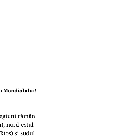
la Mondialului!
 regiuni rămân
n), nord-estul
Ríos) și sudul