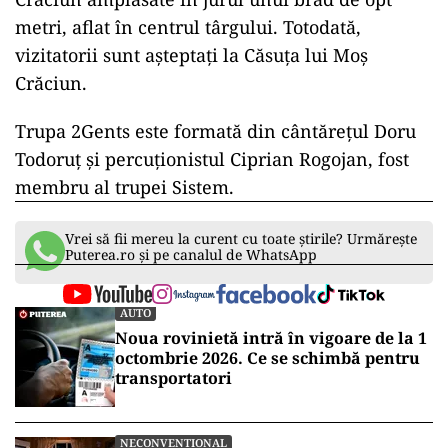
metri, aflat în centrul târgului. Totodată,
vizitatorii sunt aşteptaţi la Căsuţa lui Moş
Crăciun.
Trupa 2Gents este formată din cântărețul Doru
Todoruț și percuționistul Ciprian Rogojan, fost
membru al trupei Sistem.
Vrei să fii mereu la curent cu toate știrile? Urmărește
Puterea.ro și pe canalul de WhatsApp
AUTO
Noua rovinietă intră în vigoare de la 1
octombrie 2026. Ce se schimbă pentru
transportatori
NECONVENTIONAL