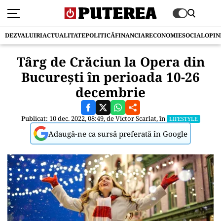
DEZVALUIRI
ACTUALITATE
POLITICĂ
FINANCIAR
ECONOMIE
SOCIAL
OPIN
Târg de Crăciun la Opera din
București în perioada 10-26
decembrie
Publicat: 10 dec. 2022, 08:49, de
Victor Scarlat
, în
LIFESTYLE
Adaugă-ne ca sursă preferată în Google