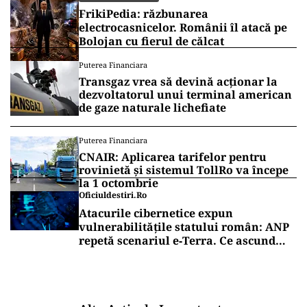
FrikiPedia: răzbunarea
electrocasnicelor. Românii îl atacă pe
Bolojan cu fierul de călcat
Puterea Financiara
Transgaz vrea să devină acționar la
dezvoltatorul unui terminal american
de gaze naturale lichefiate
Puterea Financiara
CNAIR: Aplicarea tarifelor pentru
rovinietă și sistemul TollRo va începe
la 1 octombrie
Oficiuldestiri.ro
Atacurile cibernetice expun
vulnerabilitățile statului român: ANP
repetă scenariul e‑Terra. Ce ascund
comunicările oficiale și cine răspunde
pentru mentenanța IT a instituțiilor
publice