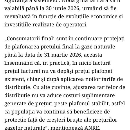
siguranţă a sistemelor. Noua grilă tarifară va fi
valabilă până la 30 iunie 2026, urmând să fie
reevaluată în funcţie de evoluţiile economice şi
investiţiile realizate de operatori.
„Consumatorii finali sunt în continuare protejaţi
de plafonarea preţului final la gaze naturale
până la data de 31 martie 2026, aceasta
însemnând că, în practică, în nicio factură
preţul facturat nu va depăşi preţul plafonat
existent, chiar şi după aplicarea noilor tarife de
distribuţie. Cu alte cuvinte, ajustarea tarifelor de
distribuţie nu va aduce costuri suplimentare
generate de preţuri peste plafonul stabilit, astfel
că populaţia va continua să beneficieze de
protecţie faţă de creşteri bruşte ale preţurilor
gazelor naturale”, menţionează ANRE.