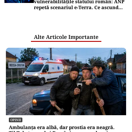
vulnerabilitățile statului român: ANP
repetă scenariul e‑Terra. Ce ascund
comunicările oficiale și cine răspunde
pentru mentenanța IT a instituțiilor
publice
Alte Articole Importante
OPINII
Ambulanța era albă, dar prostia era neagră.