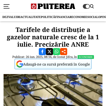
DEZVALUIRI
ACTUALITATE
POLITICĂ
FINANCIAR
ECONOMIE
SOCIAL
OPIN
Tarifele de distribuţie a
gazelor naturale cresc de la 1
iulie. Precizările ANRE
Publicat: 26 iun. 2025, 08:16, de
Ionut Jifcu
, în
ECONOMIE
Adaugă-ne ca sursă preferată în Google