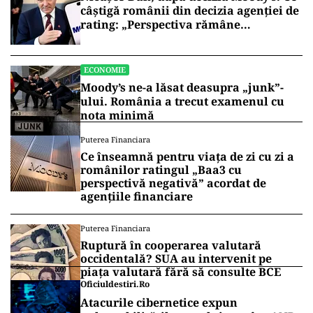
câștigă românii din decizia agenției de
rating: „Perspectiva rămâne
rezervată”
ECONOMIE
Moody’s ne-a lăsat deasupra „junk”-
ului. România a trecut examenul cu
nota minimă
Puterea Financiara
Ce înseamnă pentru viața de zi cu zi a
românilor ratingul „Baa3 cu
perspectivă negativă” acordat de
agențiile financiare
Puterea Financiara
Ruptură în cooperarea valutară
occidentală? SUA au intervenit pe
piața valutară fără să consulte BCE
Oficiuldestiri.ro
Atacurile cibernetice expun