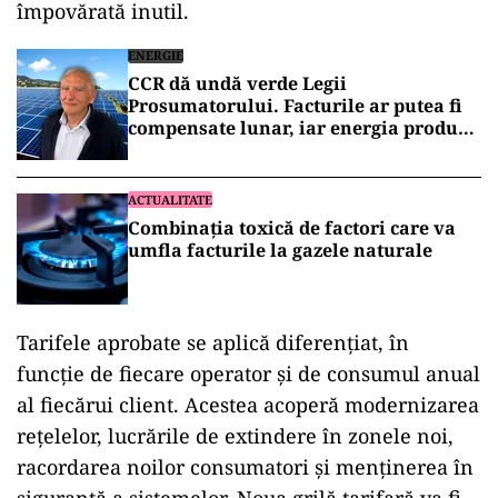
împovărată inutil.
ENERGIE
CCR dă undă verde Legii
Prosumatorului. Facturile ar putea fi
compensate lunar, iar energia produsă
va putea plăti și gazele
ACTUALITATE
Combinația toxică de factori care va
umfla facturile la gazele naturale
Tarifele aprobate se aplică diferenţiat, în
funcţie de fiecare operator şi de consumul anual
al fiecărui client. Acestea acoperă modernizarea
reţelelor, lucrările de extindere în zonele noi,
racordarea noilor consumatori şi menţinerea în