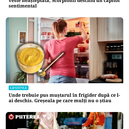
veste neașteptată, Scorpionii deschid un capitol
sentimental
LIFESTYLE
Unde trebuie pus muștarul în frigider după ce l-
ai deschis. Greșeala pe care mulți nu o știau