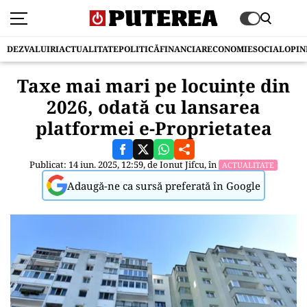
DEZVALUIRI
ACTUALITATE
POLITICĂ
FINANCIAR
ECONOMIE
SOCIAL
OPIN
Taxe mai mari pe locuințe din
2026, odată cu lansarea
platformei e-Proprietatea
Publicat: 14 iun. 2025, 12:59, de
Ionut Jifcu
, în
ACTUALITATE
Adaugă-ne ca sursă preferată în Google