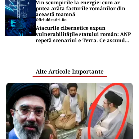
Vin scumpirile la energie: cum ar
putea arăta facturile românilor din
această toamnă
Oficiuldestiri.ro
Atacurile cibernetice expun
vulnerabilitățile statului român: ANP
repetă scenariul e‑Terra. Ce ascund
comunicările oficiale și cine răspunde
pentru mentenanța IT a instituțiilor
publice
Alte Articole Importante