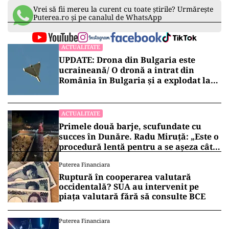
Vrei să fii mereu la curent cu toate știrile? Urmărește
Puterea.ro și pe canalul de WhatsApp
ACTUALITATE
UPDATE: Drona din Bulgaria este
ucraineană/ O dronă a intrat din
România în Bulgaria şi a explodat la
100 de metri de graniţă
ACTUALITATE
Primele două barje, scufundate cu
succes în Dunăre. Radu Miruță: „Este o
procedură lentă pentru a se așeza cât
mai bine”
Puterea Financiara
Ruptură în cooperarea valutară
occidentală? SUA au intervenit pe
piața valutară fără să consulte BCE
Puterea Financiara