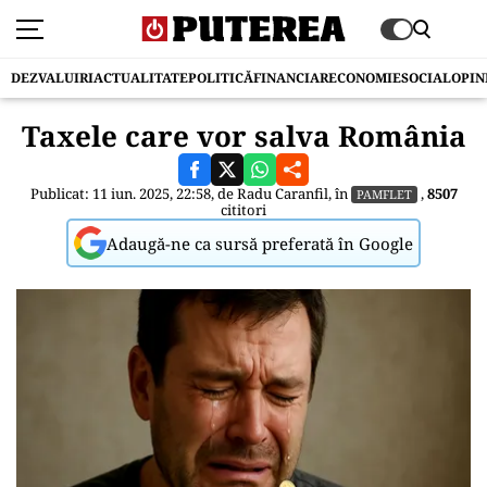
DEZVALUIRI
ACTUALITATE
POLITICĂ
FINANCIAR
ECONOMIE
SOCIAL
OPIN
Taxele care vor salva România
Publicat: 11 iun. 2025, 22:58, de
Radu Caranfil
, în
,
8507
PAMFLET
cititori
Adaugă-ne ca sursă preferată în Google