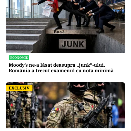
ECONOMIE
Moody’s ne-a lăsat deasupra „junk”-ului.
România a trecut examenul cu nota minimă
EXCLUSIV
EXCLUSIV