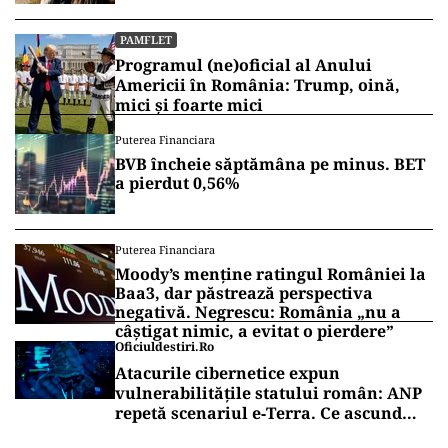
PAMFLET
Programul (ne)oficial al Anului
Americii în România: Trump, oină,
mici și foarte mici
Puterea Financiara
BVB încheie săptămâna pe minus. BET
a pierdut 0,56%
Puterea Financiara
Moody’s menține ratingul României la
Baa3, dar păstrează perspectiva
negativă. Negrescu: România „nu a
câștigat nimic, a evitat o pierdere”
Oficiuldestiri.ro
Atacurile cibernetice expun
vulnerabilitățile statului român: ANP
repetă scenariul e‑Terra. Ce ascund
comunicările oficiale și cine răspunde