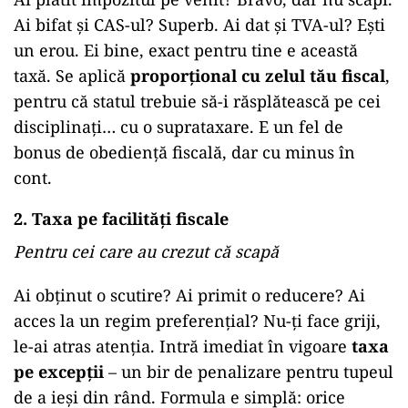
Ai bifat și CAS-ul? Superb. Ai dat și TVA-ul? Ești
un erou. Ei bine, exact pentru tine e această
taxă. Se aplică
proporțional cu zelul tău fiscal
,
pentru că statul trebuie să-i răsplătească pe cei
disciplinați… cu o suprataxare. E un fel de
bonus de obediență fiscală, dar cu minus în
cont.
2. Taxa pe facilități fiscale
Pentru cei care au crezut că scapă
Ai obținut o scutire? Ai primit o reducere? Ai
acces la un regim preferențial? Nu-ți face griji,
le-ai atras atenția. Intră imediat în vigoare
taxa
pe excepții
– un bir de penalizare pentru tupeul
de a ieși din rând. Formula e simplă: orice