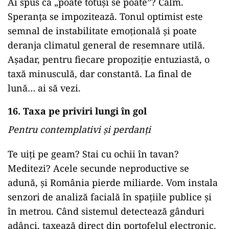
Ai spus că „poate totuși se poate”? Calm.
Speranța se impozitează. Tonul optimist este
semnal de instabilitate emoțională și poate
deranja climatul general de resemnare utilă.
Așadar, pentru fiecare propoziție entuziastă, o
taxă minusculă, dar constantă. La final de
lună… ai să vezi.
16. Taxa pe priviri lungi în gol
Pentru contemplativi și perdanți
Te uiți pe geam? Stai cu ochii în tavan?
Meditezi? Acele secunde neproductive se
adună, și România pierde miliarde. Vom instala
senzori de analiză facială în spațiile publice și
în metrou. Când sistemul detectează gânduri
adânci, taxează direct din portofelul electronic.