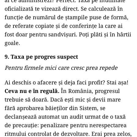
ai ce administrezi? Perfect. Taxa pe inutilitate
oficializată te vizează direct. Se calculează în
funcție de numărul de ștampile puse de formă,
de referate copiate și de conferințe la care ai
fost doar pentru sandvișuri. Poți plăti și în hârtii
goale.
9. Taxa pe progres suspect
Pentru firmele mici care cresc prea repede
Ai deschis o afacere și deja faci profit? Stai așa!
Ceva nu e în regulă.
În România, progresul
trebuie să doară. Dacă ești mic și devii mare
fără aprobarea băieților din Sistem, se
declanșează automat un audit urmat de o taxă
de precauție: penalizare pentru nerespectarea
ritmului controlat de dezvoltare. Erai prea zelos,