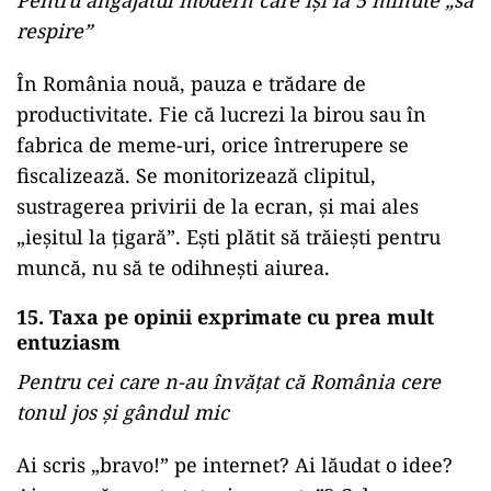
Pentru angajatul modern care își ia 5 minute „să
respire”
În România nouă, pauza e trădare de
productivitate. Fie că lucrezi la birou sau în
fabrica de meme-uri, orice întrerupere se
fiscalizează. Se monitorizează clipitul,
sustragerea privirii de la ecran, și mai ales
„ieșitul la țigară”. Ești plătit să trăiești pentru
muncă, nu să te odihnești aiurea.
15. Taxa pe opinii exprimate cu prea mult
entuziasm
Pentru cei care n-au învățat că România cere
tonul jos și gândul mic
Ai scris „bravo!” pe internet? Ai lăudat o idee?