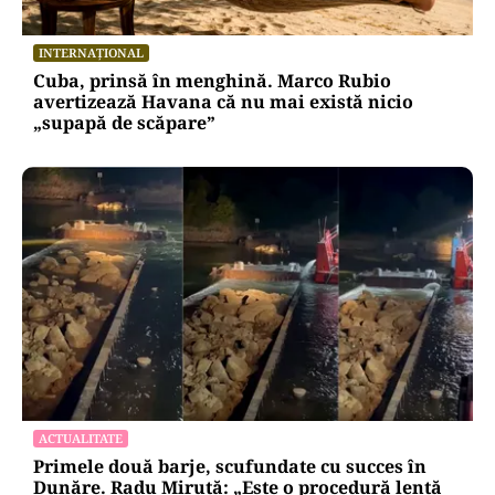
INTERNAȚIONAL
Cuba, prinsă în menghină. Marco Rubio
avertizează Havana că nu mai există nicio
„supapă de scăpare”
ACTUALITATE
Primele două barje, scufundate cu succes în
Dunăre. Radu Miruță: „Este o procedură lentă