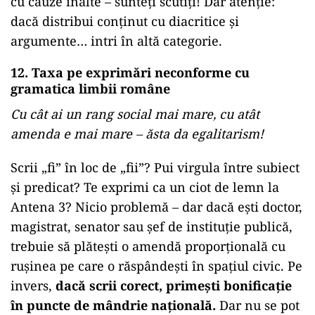
cu cauze înalte – sunteți scutiți! Dar atenție:
dacă distribui conținut cu diacritice și
argumente… intri în altă categorie.
12. Taxa pe exprimări neconforme cu
gramatica limbii române
Cu cât ai un rang social mai mare, cu atât
amenda e mai mare – ăsta da egalitarism!
Scrii „fi” în loc de „fii”? Pui virgula între subiect
și predicat? Te exprimi ca un ciot de lemn la
Antena 3? Nicio problemă – dar dacă ești doctor,
magistrat, senator sau șef de instituție publică,
trebuie să plătești o amendă proporțională cu
rușinea pe care o răspândești în spațiul civic. Pe
invers,
dacă scrii corect, primești bonificație
în puncte de mândrie națională.
Dar nu se pot