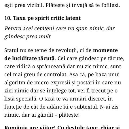
ești prea vizibil. Plătește și învață să te fofilezi.
10. Taxa pe spirit critic latent
Pentru acei cetățeni care nu spun nimic, dar
gândesc prea mult
Statul nu se teme de revoluții, ci de
momente
de luciditate tăcută
. Cei care gândesc pe tăcute,
care ridică o sprânceană dar nu zic nimic, sunt
cel mai greu de controlat. Așa că, pe baza unui
algoritm de micro-expresii și postări în care nu
zici nimic dar se înțelege tot, vei fi trecut pe o
listă specială. O taxă te va urmări discret, în
funcție de cât de adânc îți e subtextul. N-ai zis
nimic, dar ai gândit – plătește!
România are viitor! Cu destule taxe, chiar și