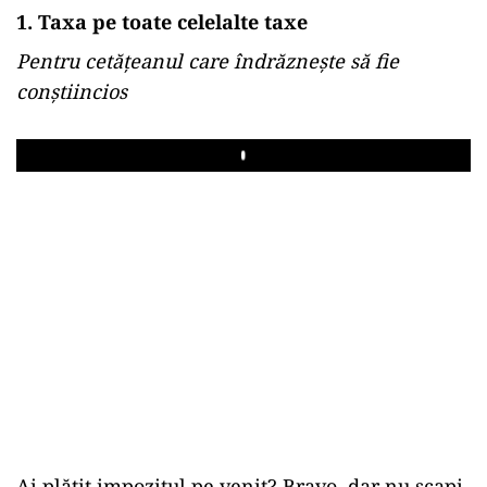
1. Taxa pe toate celelalte taxe
Pentru cetățeanul care îndrăznește să fie
conștiincios
Play
Ai plătit impozitul pe venit? Bravo, dar nu scapi.