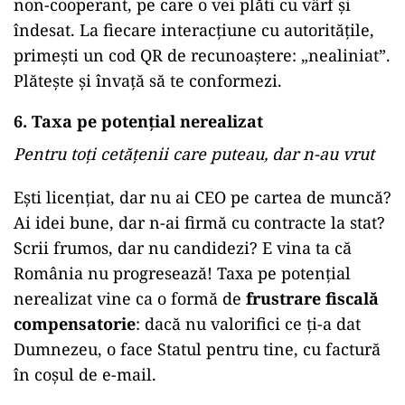
non-cooperant, pe care o vei plăti cu vârf și
îndesat. La fiecare interacțiune cu autoritățile,
primești un cod QR de recunoaștere: „nealiniat”.
Plătește și învață să te conformezi.
6. Taxa pe potențial nerealizat
Pentru toți cetățenii care puteau, dar n-au vrut
Ești licențiat, dar nu ai CEO pe cartea de muncă?
Ai idei bune, dar n-ai firmă cu contracte la stat?
Scrii frumos, dar nu candidezi? E vina ta că
România nu progresează! Taxa pe potențial
nerealizat vine ca o formă de
frustrare fiscală
compensatorie
: dacă nu valorifici ce ți-a dat
Dumnezeu, o face Statul pentru tine, cu factură
în coșul de e-mail.