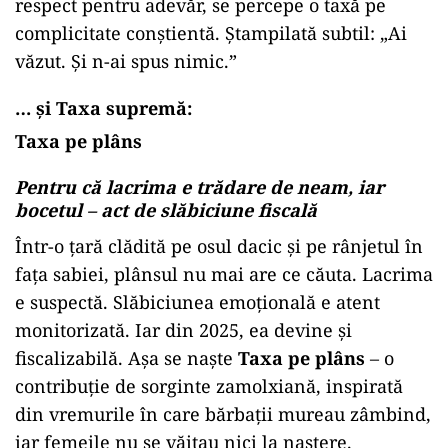
respect pentru adevăr, se percepe o taxă pe
complicitate conștientă. Ștampilată subtil: „Ai
văzut. Și n-ai spus nimic.”
… și Taxa supremă:
Taxa pe plâns
Pentru că lacrima e trădare de neam, iar
bocetul – act de slăbiciune fiscală
Într-o țară clădită pe osul dacic și pe rânjetul în
fața sabiei, plânsul nu mai are ce căuta. Lacrima
e suspectă. Slăbiciunea emoțională e atent
monitorizată. Iar din 2025, ea devine și
fiscalizabilă. Așa se naște
Taxa pe plâns
– o
contribuție de sorginte zamolxiană, inspirată
din vremurile în care bărbații mureau zâmbind,
iar femeile nu se văitau nici la naștere.