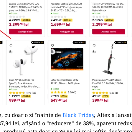
, cu doar o zi înainte de
Black Friday
, Altex a lansa
87,94 lei, afișând o ”reducere” de 38%, aparent redus
te, produsul este doar cu 86,98 lei mai ieftin decât pre