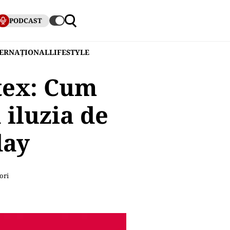
PODCAST
TERNAȚIONAL
LIFESTYLE
tex: Cum
 iluzia de
day
ori