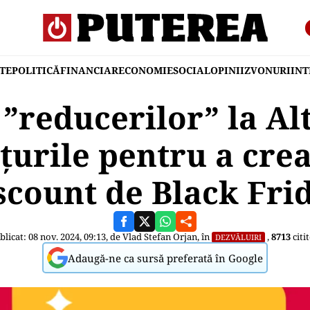
TE
POLITICĂ
FINANCIAR
ECONOMIE
SOCIAL
OPINII
ZVONURI
IN
 ”reducerilor” la Al
țurile pentru a crea
scount de Black Fri
blicat: 08 nov. 2024, 09:13, de
Vlad Stefan Orjan
, în
,
8713
citit
DEZVĂLUIRI
Adaugă-ne ca sursă preferată în Google