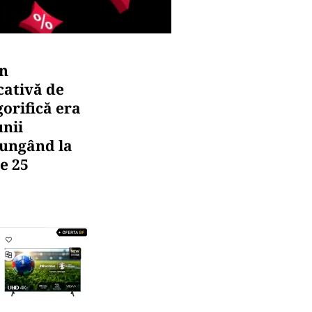
în
cativă de
gorifică era
unii
jungând la
pe 25