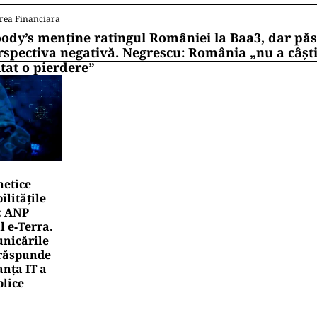
rea Financiara
ody’s menține ratingul României la Baa3, dar pă
rspectiva negativă. Negrescu: România „nu a câști
itat o pierdere”
netice
litățile
: ANP
l e‑Terra.
nicările
e răspunde
nța IT a
blice