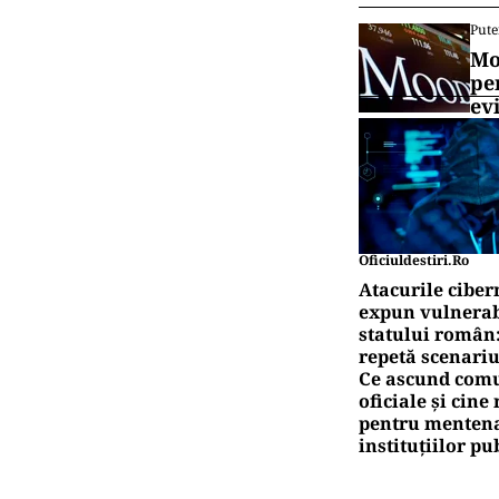
Pute
Mo
pe
ev
Oficiuldestiri.ro
Atacurile ciber
expun vulnerabi
statului român
repetă scenariu
Ce ascund comu
oficiale și cin
pentru mentena
instituțiilor pu