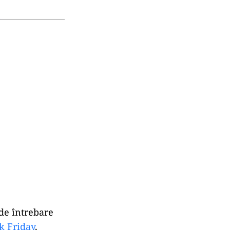
 de întrebare
k Friday
,