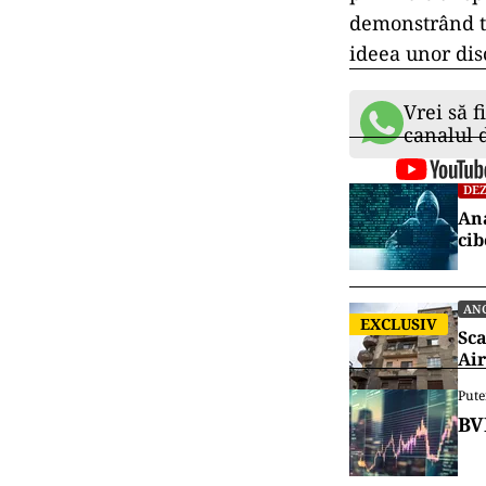
demonstrând ta
ideea unor dis
Vrei să f
canalul
DEZ
Ana
cib
AN
EXCLUSIV
Sca
Air
Pute
BV