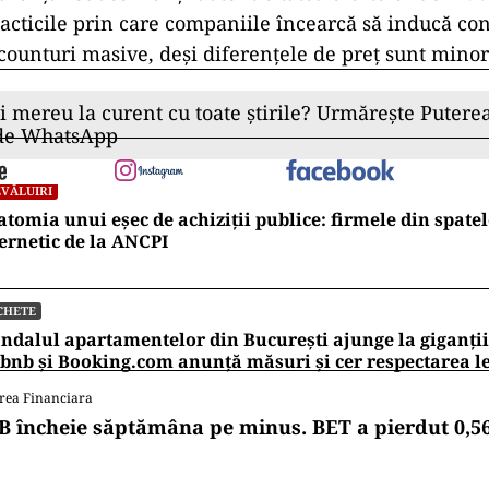
cticile prin care companiile încearcă să inducă co
counturi masive, deși diferențele de preț sunt minor
ii mereu la curent cu toate știrile? Urmărește Puterea
 de WhatsApp
VĂLUIRI
tomia unui eșec de achiziții publice: firmele din spatel
ernetic de la ANCPI
CHETE
ndalul apartamentelor din București ajunge la giganții
bnb și Booking.com anunță măsuri și cer respectarea le
rea Financiara
B încheie săptămâna pe minus. BET a pierdut 0,5