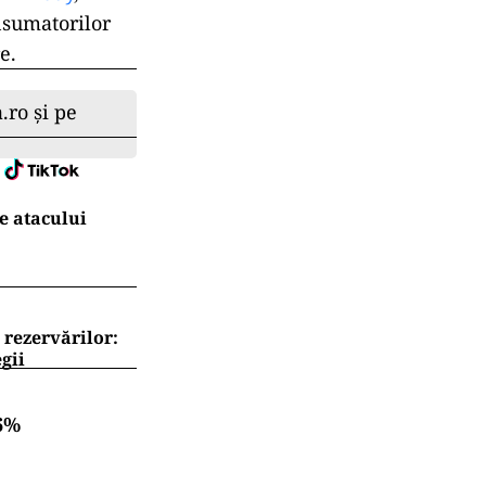
nsumatorilor
e.
.ro și pe
e atacului
 rezervărilor:
gii
6%