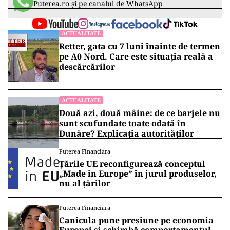
Puterea.ro și pe canalul de WhatsApp
ACTUALITATE
Retter, gata cu 7 luni înainte de termen
pe A0 Nord. Care este situația reală a
descărcărilor
ACTUALITATE
Două azi, două mâine: de ce barjele nu
sunt scufundate toate odată în
Dunăre? Explicația autorităților
Puterea Financiara
Țările UE reconfigurează conceptul
„Made in Europe” în jurul produselor,
nu al țărilor
Puterea Financiara
Canicula pune presiune pe economia