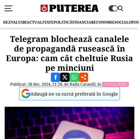
DEZVALUIRI
ACTUALITATE
POLITICĂ
FINANCIAR
ECONOMIE
SOCIAL
OPIN
Telegram blochează canalele
de propagandă rusească în
Europa: cam cât cheltuie Rusia
pe minciuni
Publicat: 28 dec. 2024, 21:28, de
Radu Caranfil
, în
ACTUALITATE
Adaugă-ne ca sursă preferată în Google