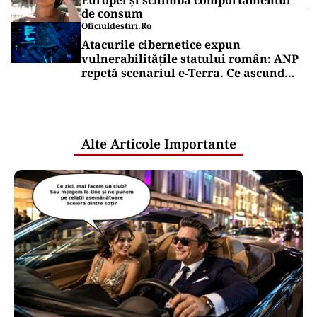
Europei și schimbă comportamentul
de consum
Oficiuldestiri.ro
Atacurile cibernetice expun
vulnerabilitățile statului român: ANP
repetă scenariul e‑Terra. Ce ascund
comunicările oficiale și cine răspunde
pentru mentenanța IT a instituțiilor
publice
Alte Articole Importante