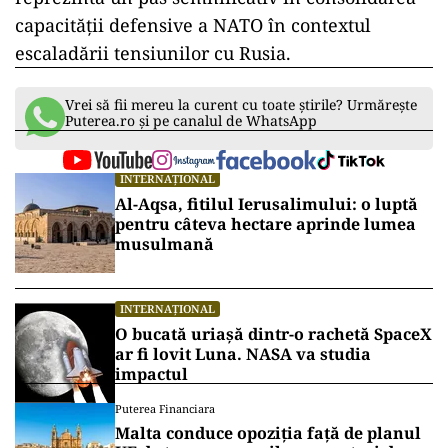
capacității defensive a NATO în contextul
escaladării tensiunilor cu Rusia.
Vrei să fii mereu la curent cu toate știrile? Urmărește
Puterea.ro și pe canalul de WhatsApp
INTERNAȚIONAL
Al-Aqsa, fitilul Ierusalimului: o luptă
pentru câteva hectare aprinde lumea
musulmană
INTERNAȚIONAL
O bucată uriașă dintr-o rachetă SpaceX
ar fi lovit Luna. NASA va studia
impactul
Puterea Financiara
Malta conduce opoziția față de planul