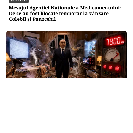
SĂNĂTATE
Mesajul Agenției Naționale a Medicamentului:
De ce au fost blocate temporar la vânzare
Colebil și Panzcebil
NECONVENTIONAL
FrikiPedia: răzbunarea electrocasnicelor.
Românii îl atacă pe Bolojan cu fierul de călcat