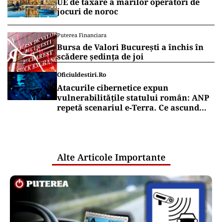
UE de taxare a marilor operatori de
jocuri de noroc
Puterea Financiara
Bursa de Valori București a închis în
scădere ședința de joi
Oficiuldestiri.ro
Atacurile cibernetice expun
vulnerabilitățile statului român: ANP
repetă scenariul e‑Terra. Ce ascund
comunicările oficiale și cine răspunde
pentru mentenanța IT a instituțiilor
publice
Alte Articole Importante