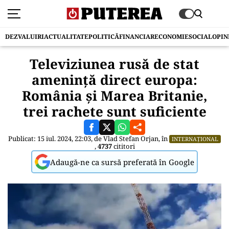
DEZVALUIRI
ACTUALITATE
POLITICĂ
FINANCIAR
ECONOMIE
SOCIAL
OPIN
Televiziunea rusă de stat
amenință direct europa:
România și Marea Britanie,
trei rachete sunt suficiente
Publicat: 15 iul. 2024, 22:03, de
Vlad Stefan Orjan
, în
INTERNAȚIONAL
,
4737
cititori
Adaugă-ne ca sursă preferată în Google