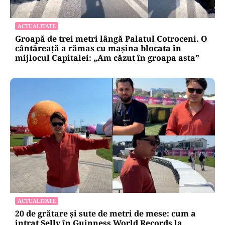
ACTUALITATE
Groapă de trei metri lângă Palatul Cotroceni. O
cântăreață a rămas cu mașina blocata în
mijlocul Capitalei: „Am căzut în groapa asta”
ACTUALITATE
20 de grătare și sute de metri de mese: cum a
intrat Selly în Guinness World Records la