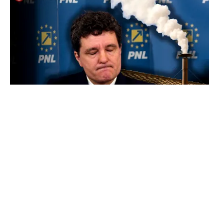
POLITICĂ
Presiune pe Nicușor Dan din partea PNL.
Liberalii cer desemnarea de urgență a unui nou
premier: „Trebuie să iasă fum alb de la
Cotroceni!”
TOS
Politica Cookies
Protecția Datelor Personale
Despre Noi
Publicitate
Echipa
© 2026, toate drepturile rezervate puterea.ro