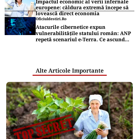
Impactul economic al verii infernale
europene: căldura extremă începe să
lovească direct economia
Oficiuldestiri.ro
Atacurile cibernetice expun
vulnerabilitățile statului român: ANP
repetă scenariul e‑Terra. Ce ascund
comunicările oficiale și cine răspunde
pentru mentenanța IT a instituțiilor
publice
Alte Articole Importante