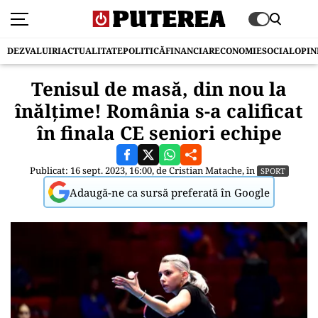
DEZVALUIRI
ACTUALITATE
POLITICĂ
FINANCIAR
ECONOMIE
SOCIAL
OPIN
Tenisul de masă, din nou la
înălțime! România s-a calificat
în finala CE seniori echipe
Publicat: 16 sept. 2023, 16:00, de
Cristian Matache
, în
SPORT
Adaugă-ne ca sursă preferată în Google