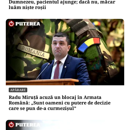
Dumnezeu, pacientul ajunge; dacă nu, măcar
luăm niște roșii
APĂRARE
Radu Miruță acuză un blocaj în Armata
Română: „Sunt oameni cu putere de decizie
care se pun de-a curmezișul”