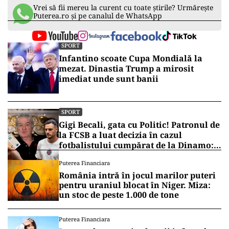
Vrei să fii mereu la curent cu toate știrile? Urmărește
Puterea.ro și pe canalul de WhatsApp
SPORT
Infantino scoate Cupa Mondială la
mezat. Dinastia Trump a mirosit
imediat unde sunt banii
SPORT
Gigi Becali, gata cu Politic! Patronul de
la FCSB a luat decizia în cazul
fotbalistului cumpărat de la Dinamo:
„Fac curățenie! Nu e de echipa asta”
Puterea Financiara
România intră în jocul marilor puteri
pentru uraniul blocat în Niger. Miza:
un stoc de peste 1.000 de tone
Puterea Financiara