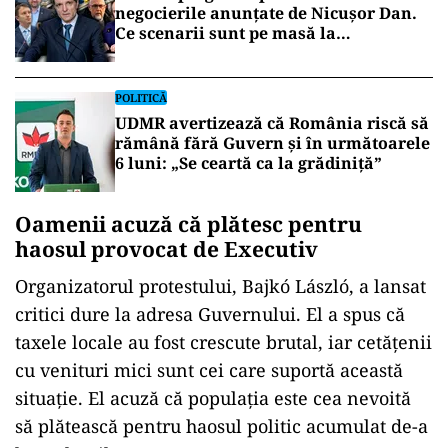
negocierile anunțate de Nicușor Dan.
Ce scenarii sunt pe masă la
consultările de luni
POLITICĂ
UDMR avertizează că România riscă să
rămână fără Guvern și în următoarele
6 luni: „Se ceartă ca la grădiniță”
Oamenii acuză că plătesc pentru
haosul provocat de Executiv
Organizatorul protestului, Bajkó László, a lansat
critici dure la adresa Guvernului. El a spus că
taxele locale au fost crescute brutal, iar cetățenii
cu venituri mici sunt cei care suportă această
situație. El acuză că populația este cea nevoită
să plătească pentru haosul politic acumulat de-a