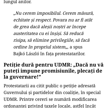
lungul anilor.
„
Nu cerem imposibilul. Cerem măsură,
echitate și respect. Povara nu ar fi atât
de grea dacă aleșii noștri ar începe
austeritatea cu ei înșiși. Să reducă
risipa, să elimine privilegiile, să facă
ordine în propriul sistem
„, a spus
Bajkó László în fața protestatarilor.
Petiție dură pentru UDMR: „Dacă nu vă
puteți impune promisiunile, plecați de
la guvernare!”
Protestatarii au citit public o petiție adresată
Guvernului și partidelor din coaliție, în special
UDMR. Printre cereri se numără modificarea
ordonanței privind taxele locale, astfel încât