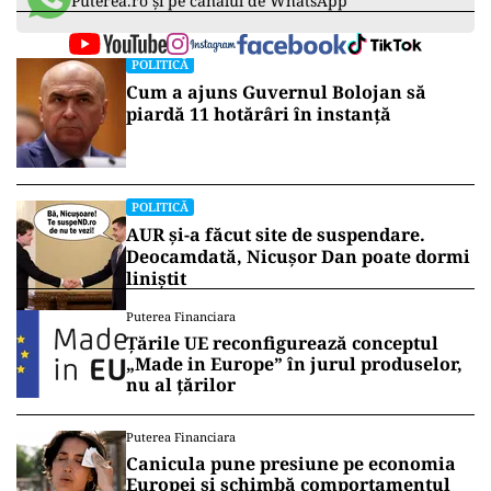
Puterea.ro și pe canalul de WhatsApp
POLITICĂ
Cum a ajuns Guvernul Bolojan să
piardă 11 hotărâri în instanță
POLITICĂ
AUR și-a făcut site de suspendare.
Deocamdată, Nicușor Dan poate dormi
liniștit
Puterea Financiara
Țările UE reconfigurează conceptul
„Made in Europe” în jurul produselor,
nu al țărilor
Puterea Financiara
Canicula pune presiune pe economia
Europei și schimbă comportamentul