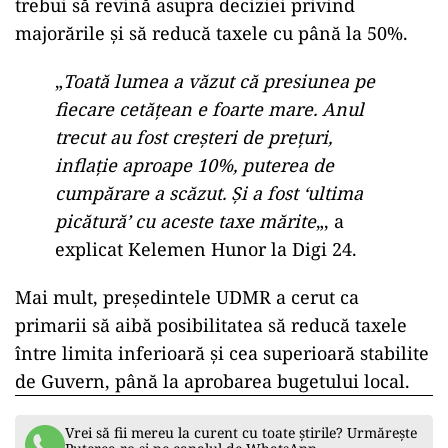
trebui să revină asupra deciziei privind
majorările și să reducă taxele cu până la 50%.
„
Toată lumea a văzut că presiunea pe
fiecare cetățean e foarte mare. Anul
trecut au fost creșteri de prețuri,
inflație aproape 10%, puterea de
cumpărare a scăzut. Și a fost ‘ultima
picătură’ cu aceste taxe mărite
„, a
explicat Kelemen Hunor la Digi 24.
Mai mult, președintele UDMR a cerut ca
primarii să aibă posibilitatea să reducă taxele
între limita inferioară și cea superioară stabilite
de Guvern, până la aprobarea bugetului local.
Vrei să fii mereu la curent cu toate știrile? Urmărește