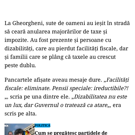
La Gheorgheni, sute de oameni au ieșit în stradă
să ceară anularea majorărilor de taxe și
impozite. Au fost prezente și persoane cu
dizabilități, care au pierdut facilități fiscale, dar
și familii care se plâng că taxele au crescut
peste dublu.
Pancartele afișate aveau mesaje dure. „
Facilități
fiscale: eliminate. Pensii speciale: ireductibile?!
„, scria pe una dintre ele. „
Dizabilitatea nu este
un lux, dar Guvernul o tratează ca atare
„, era
scris pe alta.
POLITICĂ
Cum se pregătesc partidele de