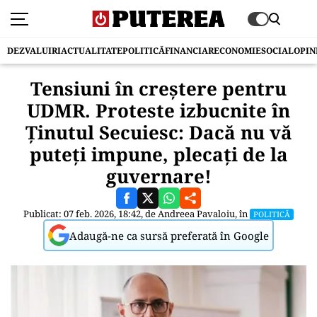
DEZVALUIRI
ACTUALITATE
POLITICĂ
FINANCIAR
ECONOMIE
SOCIAL
OPIN
Tensiuni în creștere pentru
UDMR. Proteste izbucnite în
Ținutul Secuiesc: Dacă nu vă
puteți impune, plecați de la
guvernare!
Publicat: 07 feb. 2026, 18:42, de
Andreea Pavaloiu
, în
POLITICĂ
Adaugă-ne ca sursă preferată în Google