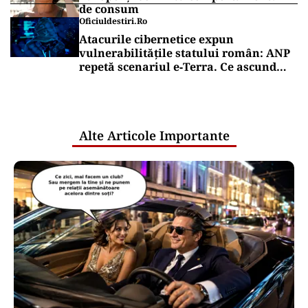
de consum
Oficiuldestiri.ro
Atacurile cibernetice expun
vulnerabilitățile statului român: ANP
repetă scenariul e‑Terra. Ce ascund
comunicările oficiale și cine răspunde
pentru mentenanța IT a instituțiilor
publice
Alte Articole Importante