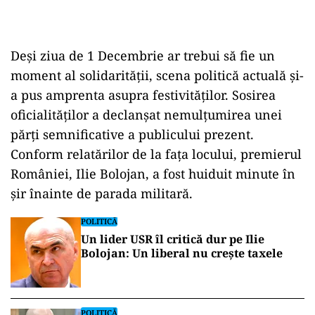
Deși ziua de 1 Decembrie ar trebui să fie un
moment al solidarității, scena politică actuală și-
a pus amprenta asupra festivităților. Sosirea
oficialităților a declanșat nemulțumirea unei
părți semnificative a publicului prezent.
Conform relatărilor de la fața locului, premierul
Rom
âniei, Ilie Bolojan, a fost huiduit minute în
șir
înainte de parada militar
ă.
POLITICĂ
Un lider USR îl critică dur pe Ilie
Bolojan: Un liberal nu crește taxele
POLITICĂ