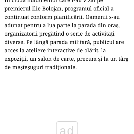
În ciuda huiduielilor care l-au vizat pe
premierul Ilie Bolojan, programul oficial a
continuat conform planific
ării. Oamenii s-au
adunat pentru a lua parte la parada din oraș,
organizatorii pregătind o serie de activități
diverse. Pe l
âng
ă parada militară, publicul are
acces la ateliere interactive de olărit, la
expoziții, un salon de carte, precum și la un t
ârg
de me
șteșuguri tradiționale.
ad