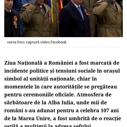
sursa foto: captură video Facebook
Ziua Națională a Rom
âniei a fost marcat
ă de
incidente politice și tensiuni sociale
în ora
șul
simbol al unității naționale, chiar
în
momentele în care autorit
ățile se pregăteau
pentru ceremoniile oficiale. Atmosfera de
sărbătoare de la Alba Iulia, unde mii de
rom
âni s-au adunat pentru a celebra 107 ani
de la Marea Unire, a fost umbrit
ă de o reacție
ostilă a mulțimii la adresa șefului