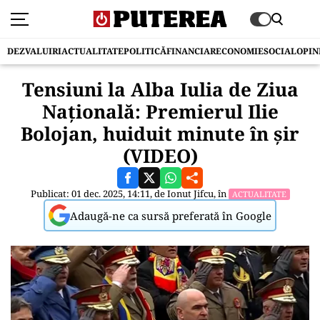
DEZVALUIRI
ACTUALITATE
POLITICĂ
FINANCIAR
ECONOMIE
SOCIAL
OPIN
Tensiuni la Alba Iulia de Ziua
Națională: Premierul Ilie
Bolojan, huiduit minute în șir
(VIDEO)
Publicat: 01 dec. 2025, 14:11, de
Ionut Jifcu
, în
ACTUALITATE
Adaugă-ne ca sursă preferată în Google