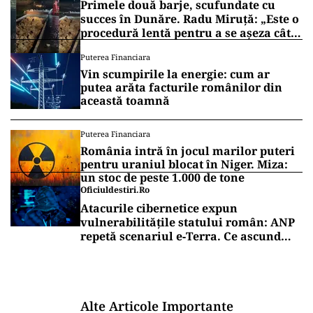
Primele două barje, scufundate cu
succes în Dunăre. Radu Miruță: „Este o
procedură lentă pentru a se așeza cât
mai bine”
Puterea Financiara
Vin scumpirile la energie: cum ar
putea arăta facturile românilor din
această toamnă
Puterea Financiara
România intră în jocul marilor puteri
pentru uraniul blocat în Niger. Miza:
un stoc de peste 1.000 de tone
Oficiuldestiri.ro
Atacurile cibernetice expun
vulnerabilitățile statului român: ANP
repetă scenariul e‑Terra. Ce ascund
comunicările oficiale și cine răspunde
pentru mentenanța IT a instituțiilor
publice
Alte Articole Importante