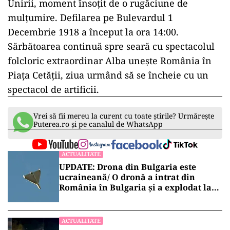
Unirii, moment
înso
țit de o rugăciune de
mulțumire. Defilarea pe Bulevardul 1
Decembrie 1918 a
început la ora 14:00.
S
ărbătoarea continuă spre seară cu spectacolul
folcloric extraordinar Alba unește Rom
ânia în
Pia
ța Cetății, ziua urm
ând s
ă se
încheie cu un
spectacol de artificii.
Vrei să fii mereu la curent cu toate știrile? Urmărește
Puterea.ro și pe canalul de WhatsApp
ACTUALITATE
UPDATE: Drona din Bulgaria este
ucraineană/ O dronă a intrat din
România în Bulgaria şi a explodat la
100 de metri de graniţă
ACTUALITATE