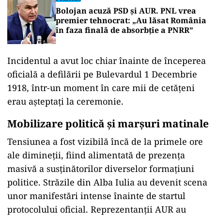
Bolojan acuză PSD și AUR. PNL vrea
premier tehnocrat: „Au lăsat România
în faza finală de absorbţie a PNRR”
Incidentul a avut loc chiar
înainte de începerea
oficial
ă a defilării pe Bulevardul 1 Decembrie
1918,
într-un moment în care mii de cet
ățeni
erau așteptați la ceremonie.
Mobilizare politică și marșuri matinale
Tensiunea a fost vizibilă
înc
ă de la primele ore
ale dimineții, fiind alimentată de prezența
masivă a susținătorilor diverselor formațiuni
politice. Străzile din Alba Iulia au devenit scena
unor manifestări intense
înainte de startul
protocolului oficial. Reprezentan
ții AUR au