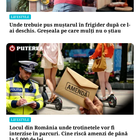
LIFESTYLE
Unde trebuie pus muștarul în frigider după ce l-
ai deschis. Greșeala pe care mulți nu o știau
LIFESTYLE
Locul din România unde trotinetele vor fi
interzise în parcuri. Cine riscă amenzi de până
la 5.000 de lei