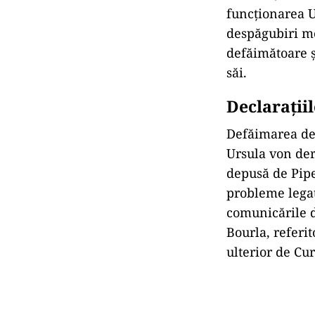
funcționarea 
despăgubiri mo
defăimătoare ș
săi.
Declarații
Defăimarea der
Ursula von der
depusă de Pipe
probleme legat
comunicările d
Bourla, referi
ulterior de Cu