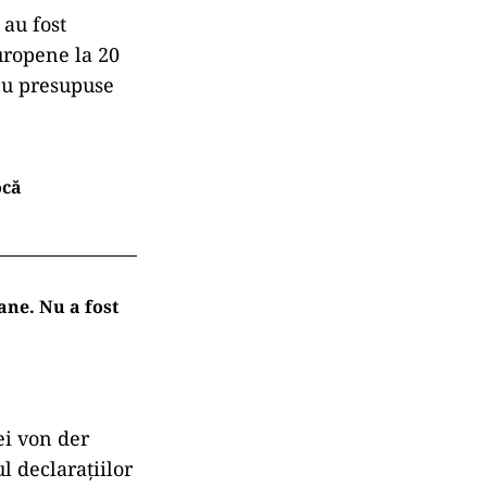
 au fost
Europene la 20
 cu presupuse
ocă
ane. Nu a fost
ei von der
l declarațiilor