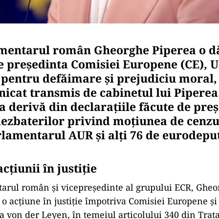
mentarul român Gheorghe Piperea o dă
e președinta Comisiei Europene (CE), 
 pentru defăimare și prejudiciu moral, 
icat transmis de cabinetul lui Piperea
 derivă din declarațiile făcute de preș
dezbaterilor privind moțiunea de cenz
lamentarul AUR și alți 76 de eurodeput
cțiunii în justiție
arul român și vicepreședinte al grupului ECR, Gheo
al o acțiune în justiție împotriva Comisiei Europene și
la von der Leyen, în temeiul articolului 340 din Trat