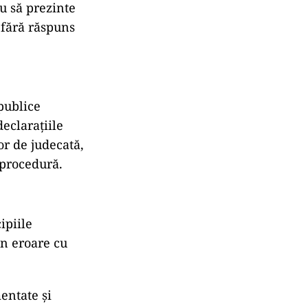
au să prezinte
 fără răspuns
publice
eclarațiile
or de judecată,
 procedură.
ipiile
în eroare cu
entate și