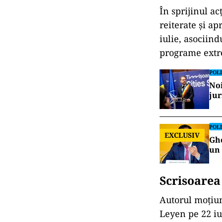
În sprijinul ac
reiterate și a
iulie, asociin
programe extr
POLI
Noi
jur
POLI
EXCLUSIV
Ghe
un 
Scrisoarea
Autorul moțiun
Leyen pe 22 iul