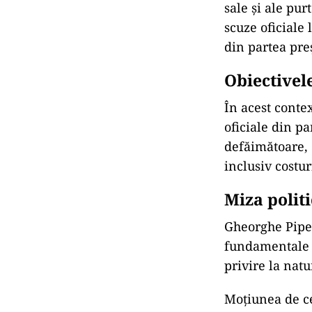
sale și ale pur
scuze oficiale
din partea pre
Obiectivel
În acest conte
oficiale din p
defăimătoare, 
inclusiv costur
Miza polit
Gheorghe Piper
fundamentale a
privire la natu
Moțiunea de c