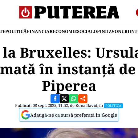
TE
POLITICĂ
FINANCIAR
ECONOMIE
SOCIAL
OPINII
ZVONURI
IN
 la Bruxelles: Ursul
mată în instanță d
Piperea
Publicat: 08 sept. 2025, 11:52, de
Rona David
, în
POLITICĂ
Adaugă-ne ca sursă preferată în Google