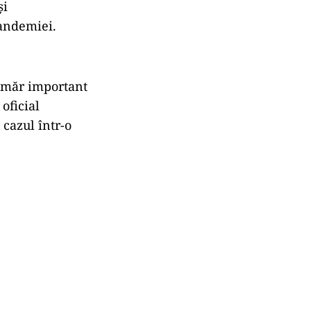
și
pandemiei.
număr important
oficial
 cazul într-o