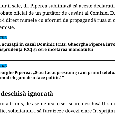
țiunii sale, dl. Piperea subliniază că aceste declarații
probate oficial de un purtător de cuvânt al Comisiei 
du-i direct numele cu eforturi de propagandă rusă și
emiste.
TICĂ
 acuzații în cazul Dominic Fritz. Gheorghe Piperea inv
isprudența ÎCCJ și cere încetarea mandatului
TICĂ
orghe Piperea: „S-au făcut presiuni și am primit telefo
mod elegant de a face politică”
 deschisă ignorată
ii a trimis, de asemenea, o scrisoare deschisă Ursul
ie, solicitându-i să furnizeze dovezi clare în sprijinu