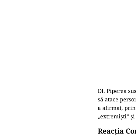
Dl. Piperea su
să atace person
a afirmat, prin
„extremiști” și
Reacția Co