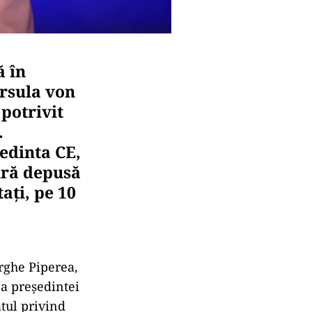
 în
Ursula von
potrivit
.
edinta CE,
ură depusă
ați, pe 10
rghe Piperea,
 a președintei
atul privind