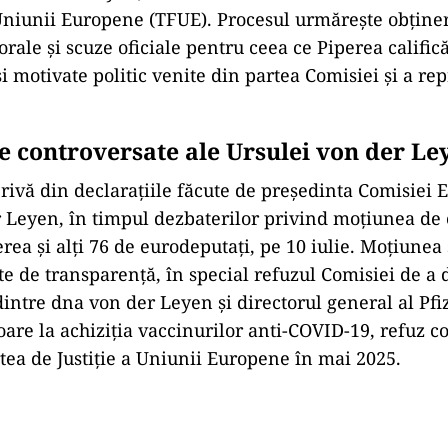
Uniunii Europene (TFUE). Procesul urmărește obține
rale și scuze oficiale pentru ceea ce Piperea califică
i motivate politic venite din partea Comisiei și a re
le controversate ale Ursulei von der Le
ivă din declarațiile făcute de președinta Comisiei 
 Leyen, în timpul dezbaterilor privind moțiunea de
rea și alți 76 de eurodeputați, pe 10 iulie. Moțiune
e de transparență, în special refuzul Comisiei de a 
intre dna von der Leyen și directorul general al Pfiz
toare la achiziția vaccinurilor anti-COVID-19, refuz
rtea de Justiție a Uniunii Europene în mai 2025.
Play