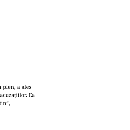
 plen, a ales
acuzațiilor. Ea
tin”,