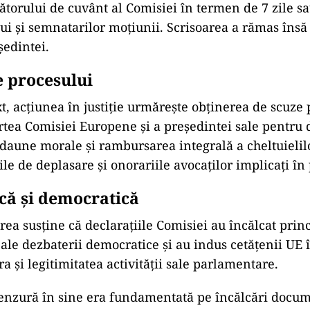
tătorului de cuvânt al Comisiei în termen de 7 zile s
 lui și semnatarilor moțiunii. Scrisoarea a rămas însă
ședintei.
e procesului
xt, acțiunea în justiție urmărește obținerea de scuze 
artea Comisiei Europene și a președintei sale pentru d
daune morale și rambursarea integrală a cheltuielil
ile de deplasare și onorariile avocaților implicați în
ică și democratică
ea susține că declarațiile Comisiei au încălcat princ
le dezbaterii democratice și au indus cetățenii UE 
ra și legitimitatea activității sale parlamentare.
enzură în sine era fundamentată pe încălcări docum