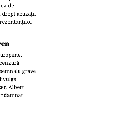
rea de
 drept acuzații
prezentanților
yen
Europene,
 cenzură
a semnala grave
divulga
er, Albert
 condamnat