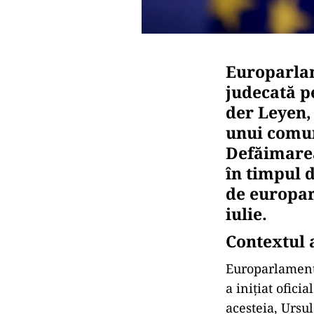
Europarla
judecată p
der Leyen,
unui comun
Defăimarea
în timpul 
de europar
iulie.
Contextul a
Europarlament
a inițiat ofici
acesteia, Ursu