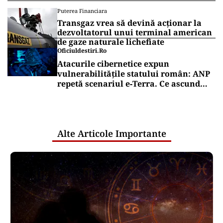
Puterea Financiara
Transgaz vrea să devină acționar la
dezvoltatorul unui terminal american
de gaze naturale lichefiate
Oficiuldestiri.ro
Atacurile cibernetice expun
vulnerabilitățile statului român: ANP
repetă scenariul e‑Terra. Ce ascund
comunicările oficiale și cine răspunde
pentru mentenanța IT a instituțiilor
publice
Alte Articole Importante