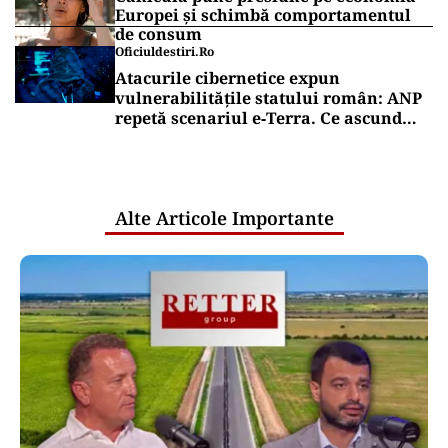
Europei și schimbă comportamentul
de consum
Oficiuldestiri.ro
Atacurile cibernetice expun
vulnerabilitățile statului român: ANP
repetă scenariul e‑Terra. Ce ascund
comunicările oficiale și cine răspunde
pentru mentenanța IT a instituțiilor
publice
Alte Articole Importante