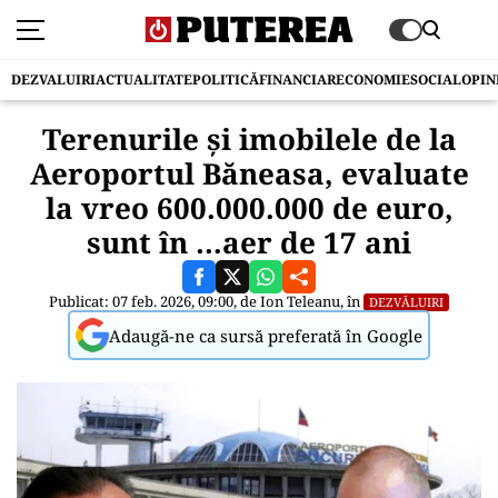
DEZVALUIRI
ACTUALITATE
POLITICĂ
FINANCIAR
ECONOMIE
SOCIAL
OPIN
Terenurile și imobilele de la
Aeroportul Băneasa, evaluate
la vreo 600.000.000 de euro,
sunt în …aer de 17 ani
Publicat: 07 feb. 2026, 09:00, de
Ion Teleanu
, în
DEZVĂLUIRI
Adaugă-ne ca sursă preferată în Google