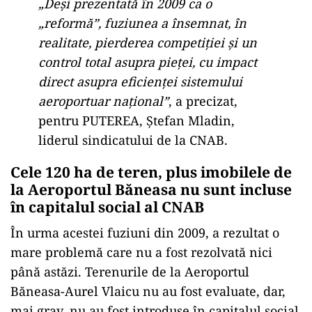
„Deși prezentată în 2009 ca o
„reformă”, fuziunea a însemnat, în
realitate, pierderea competiției și un
control total asupra pieței, cu impact
direct asupra eficienței sistemului
aeroportuar național”
, a precizat,
pentru PUTEREA, Ștefan Mladin,
liderul sindicatului de la CNAB.
Cele 120 ha de teren, plus imobilele de
la Aeroportul Băneasa nu sunt incluse
în capitalul social al CNAB
În urma acestei fuziuni din 2009, a rezultat o
mare problemă care nu a fost rezolvată nici
până astăzi. Terenurile de la Aeroportul
Băneasa-Aurel Vlaicu nu au fost evaluate, dar,
mai grav, nu au fost introduse în capitalul social