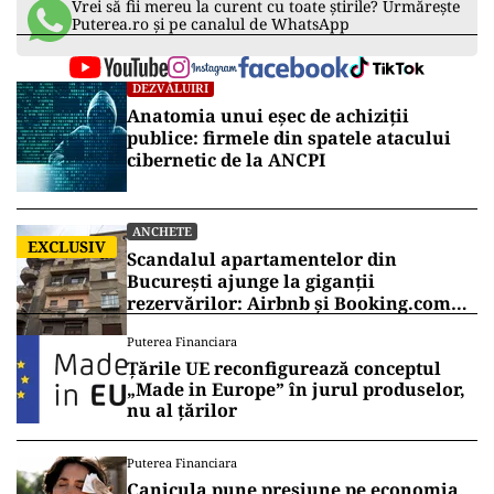
Vrei să fii mereu la curent cu toate știrile? Urmărește
Puterea.ro și pe canalul de WhatsApp
DEZVĂLUIRI
Anatomia unui eșec de achiziții
publice: firmele din spatele atacului
cibernetic de la ANCPI
ANCHETE
EXCLUSIV
Scandalul apartamentelor din
București ajunge la giganții
rezervărilor: Airbnb și Booking.com
anunță măsuri și cer respectarea legii
Puterea Financiara
Țările UE reconfigurează conceptul
„Made in Europe” în jurul produselor,
nu al țărilor
Puterea Financiara
Canicula pune presiune pe economia