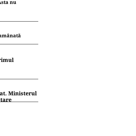
Asta nu
r amânată
rimul
at. Ministerul
ntare