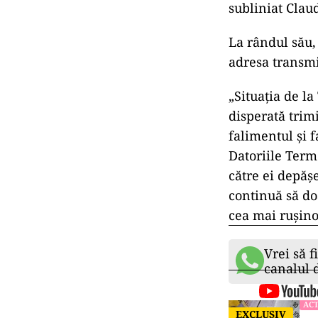
subliniat Clau
La rândul său,
adresa transmi
„Situaţia de l
disperată trim
falimentul şi 
Datoriile Term
către ei depăş
continuă să do
cea mai ruşino
Vrei să f
canalul
ACT
EXCLUSIV