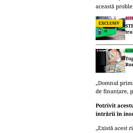
această probl
ACT
EXCLUSIV
STB
tra
ECO
Top
Ro
„Domnul primar
de finanţare, p
Potrivit acest
intrării în in
„Există acest r