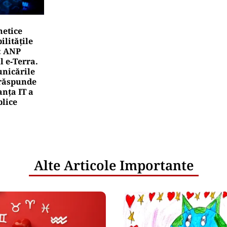
netice
litățile
: ANP
l e‑Terra.
nicările
e răspunde
nța IT a
blice
Alte Articole Importante