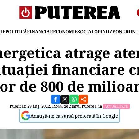
TE
POLITICĂ
FINANCIAR
ECONOMIE
SOCIAL
OPINII
ZVONURI
IN
ergetica atrage ate
tuaţiei financiare cr
lor de 800 de milioan
Publicat: 29 aug. 2022, 19:44, de
Ziarul Puterea
, în
ACTUALITATE
Adaugă-ne ca sursă preferată în Google