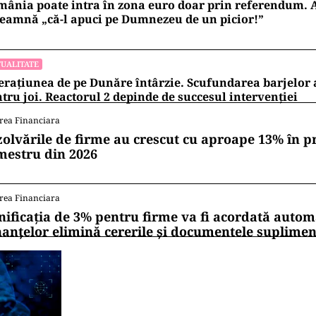
ânia poate intra în zona euro doar prin referendum. 
eamnă „că-l apuci pe Dumnezeu de un picior!”
UALITATE
rațiunea de pe Dunăre întârzie. Scufundarea barjelo
tru joi. Reactorul 2 depinde de succesul intervenției
rea Financiara
zolvările de firme au crescut cu aproape 13% în p
mestru din 2026
rea Financiara
nificația de 3% pentru firme va fi acordată autom
nanțelor elimină cererile și documentele suplime