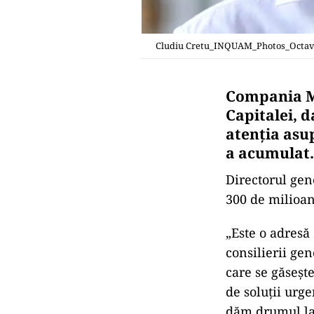
Cludiu Cretu_INQUAM_Photos_Octa
Compania M
Capitalei, d
atenţia asup
a acumulat.
Directorul gen
300 de milioan
„Este o adresă 
consilierii gen
care se găseşt
de soluţii urg
dăm drumul la 