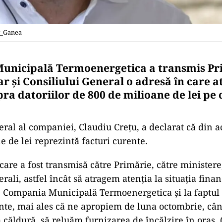
v_Ganea
unicipală Termoenergetica a transmis Pr
ar şi Consiliului General o adresă în care a
ra datoriilor de 800 de milioane de lei pe 
eral al companiei, Claudiu Creţu, a declarat că din a
e de lei reprezintă facturi curente.
care a fost transmisă către Primărie, către ministere
erali, astfel încât să atragem atenţia la situaţia finan
e Compania Municipală Termoenergetica şi la faptul 
ente, mai ales că ne apropiem de luna octombrie, cân
căldură, să reluăm furnizarea de încălzire în oraş. 