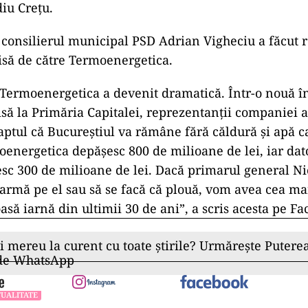
diu Creţu.
 consilierul municipal PSD Adrian Vigheciu a făcut r
să de către Termoenergetica.
a Termoenergetica a devenit dramatică. Într-o nouă în
isă la Primăria Capitalei, reprezentanţii companiei 
faptul că Bucureştiul va rămâne fără căldură şi apă ca
oenergetica depăşesc 800 de milioane de lei, iar da
esc 300 de milioane de lei. Dacă primarul general N
armă pe el sau să se facă că plouă, vom avea cea ma
asă iarnă din ultimii 30 de ani”, a scris acesta pe F
ii mereu la curent cu toate știrile? Urmărește Puterea
 de WhatsApp
UALITATE