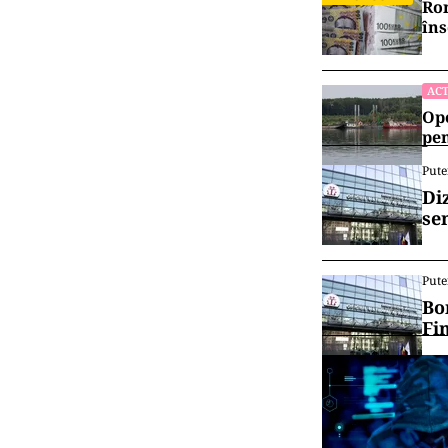
Rom
îns
ACT
Ope
pen
Pute
Di
se
Pute
Bo
Fi