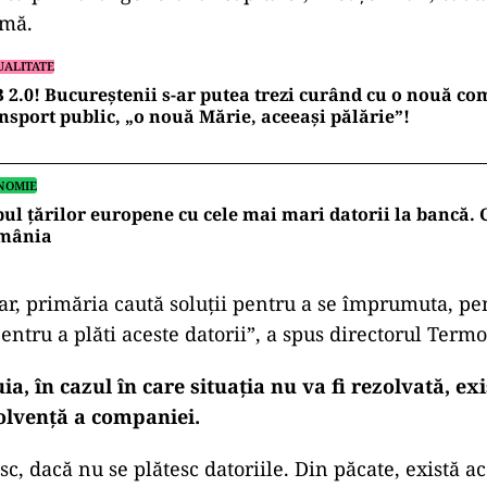
emă.
UALITATE
 2.0! Bucureștenii s-ar putea trezi curând cu o nouă c
nsport public, „o nouă Mărie, aceeași pălărie”!
NOMIE
ul țărilor europene cu cele mai mari datorii la bancă. 
mânia
, primăria caută soluţii pentru a se împrumuta, pen
entru a plăti aceste datorii”, a spus directorul Term
uia, în cazul în care situaţia nu va fi rezolvată, exi
solvenţă a companiei.
isc, dacă nu se plătesc datoriile. Din păcate, există ace