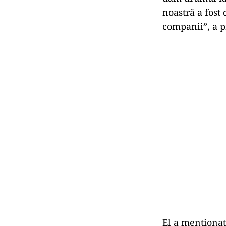
noastră a fost 
companii”, a 
El a menţionat