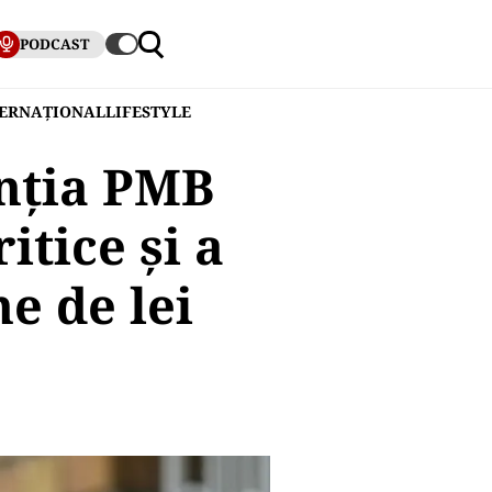
PODCAST
TERNAȚIONAL
LIFESTYLE
nţia PMB
itice şi a
e de lei