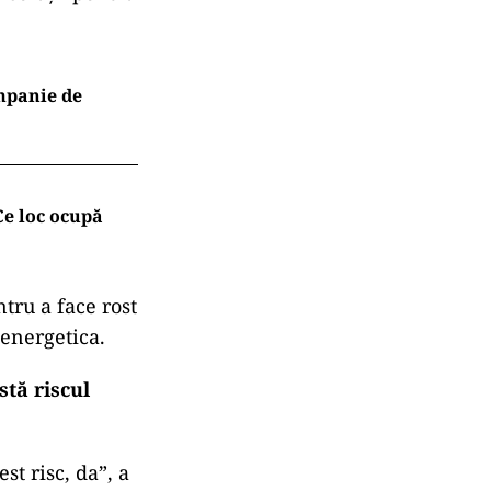
ompanie de
Ce loc ocupă
tru a face rost
oenergetica.
stă riscul
st risc, da”, a