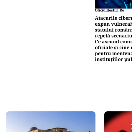
Oficiuldestiri.ro
Atacurile ciber
expun vulnerabi
statului român
repetă scenariu
Ce ascund comu
oficiale și cin
pentru mentena
instituțiilor pu