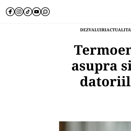
DEZVALUIRI
ACTUALITA
Termoen
asupra si
datorii