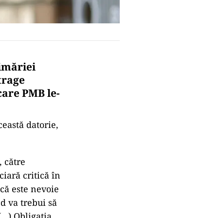
imăriei
trage
care PMB le-
ceastă datorie,
, către
ciară critică în
că este nevoie
d va trebui să
(…) Obligaţia