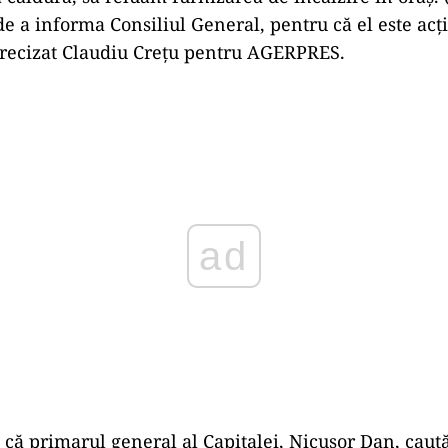
de a informa Consiliul General, pentru că el este acţ
precizat Claudiu Creţu pentru AGERPRES.
Play
 că primarul general al Capitalei, Nicuşor Dan, caută