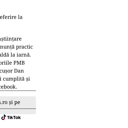
eferire la
ştiinţare
anunţă practic
ldă la iarnă.
toriile PMB
icuşor Dan
i cumplită şi
acebook.
.ro și pe