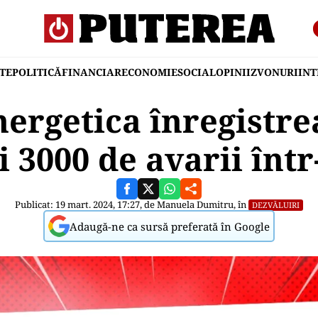
TE
POLITICĂ
FINANCIAR
ECONOMIE
SOCIAL
OPINII
ZVONURI
IN
rgetica înregistre
i 3000 de avarii înt
Publicat: 19 mart. 2024, 17:27, de
Manuela Dumitru
, în
DEZVĂLUIRI
Adaugă-ne ca sursă preferată în Google