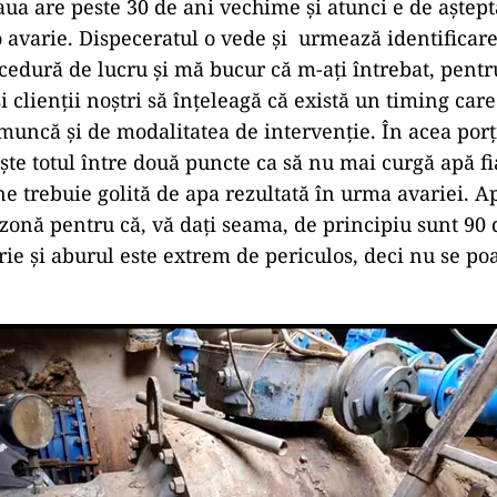
aua are peste 30 de ani vechime și atunci e de aștept
o avarie. Dispeceratul o vede și urmează identificar
ocedură de lucru și mă bucur că m-ați întrebat, pentr
și clienții noștri să înțeleagă că există un timing care
 muncă și de modalitatea de intervenție. În acea por
ește totul între două puncte ca să nu mai curgă apă fi
ne trebuie golită de apa rezultată în urma avariei. A
 zonă pentru că, vă dați seama, de principiu sunt 90
rie și aburul este extrem de periculos, deci nu se po