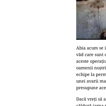
Abia acum se 
văd care sunt 
aceste operați
oamenii noștri
echipe la perm
unei avarii ma
presupune aceș
Dacă vreți să a
căldură iarna 