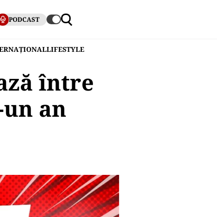
PODCAST
TERNAȚIONAL
LIFESTYLE
ază între
r-un an