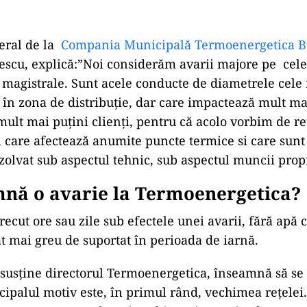
eral de la
Compania Municipală Termoenergetica B
scu, explică:”Noi considerăm avarii majore pe cele
magistrale. Sunt acele conducte de diametrele cele
și în zona de distribuție, dar care impactează mult m
mult mai puțini clienți, pentru că acolo vorbim de r
 care afectează anumite puncte termice si care sunt
zolvat sub aspectul tehnic, sub aspectul muncii propr
mnă o avarie la Termoenergetica?
recut ore sau zile sub efectele unei avarii, fără apă c
ât mai greu de suportat în perioada de iarnă.
 susține directorul Termoenergetica, înseamnă să se
cipalul motiv este, în primul rând, vechimea rețelei.