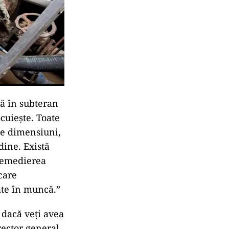
ă în subteran
cuiește. Toate
 de dimensiuni,
dine. Există
 remedierea
care
ate în muncă.”
u dacă veți avea
rector general