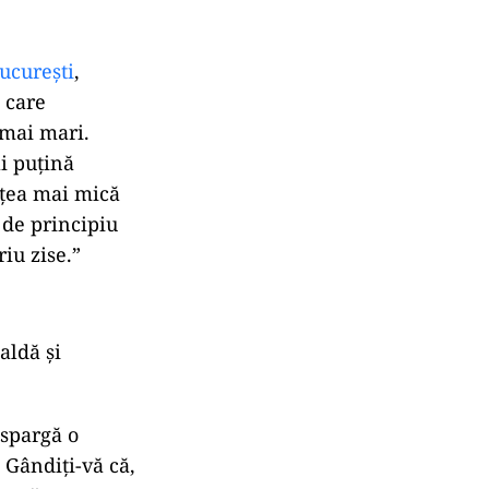
ucurești
,
 care
 mai mari.
ai puțină
ețea mai mică
 de principiu
iu zise.”
aldă și
 spargă o
 Gândiți-vă că,