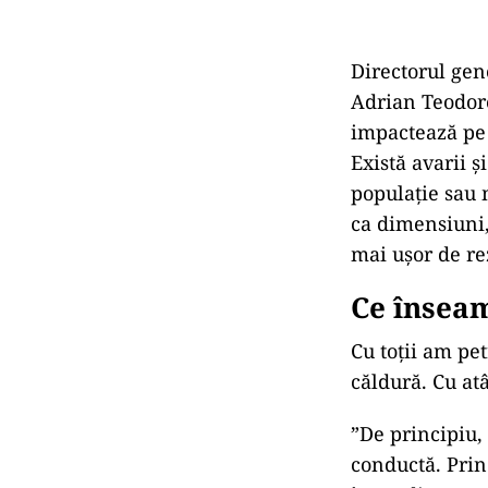
Directorul gen
Adrian Teodore
impactează pe 
Există avarii 
populație sau 
ca dimensiuni,
mai ușor de re
Ce însea
Cu toții am pet
căldură. Cu at
”De principiu,
conductă. Prin