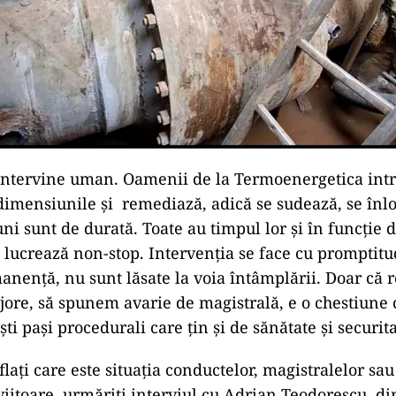
intervine uman. Oamenii de la Termoenergetica intr
dimensiunile și remediază, adică se sudează, se înlo
uni sunt de durată. Toate au timpul lor și în funcție
 lucrează non-stop. Intervenția se face cu promptitu
anență, nu sunt lăsate la voia întâmplării. Doar că
jore, să spunem avarie de magistrală, e o chestiune 
ti pași procedurali care țin și de sănătate și securit
flați care este situația conductelor, magistralelor sa
viitoare, urmăriți interviul cu Adrian Teodorescu, di