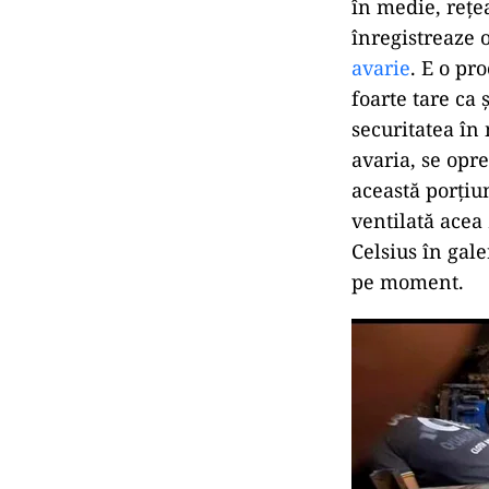
în medie, rețe
înregistreaze 
avarie
. E o pr
foarte tare ca 
securitatea în
avaria, se opr
această porțiu
ventilată acea
Celsius în gale
pe moment.