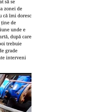
at să se
ea zonei de
u că îmi doresc
 ține de
țiune unde e
artă, după care
poi trebuie
 de grade
ate interveni