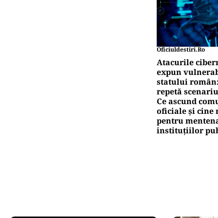
Oficiuldestiri.ro
Atacurile ciber
expun vulnerabi
statului român
repetă scenariu
Ce ascund comu
oficiale și cin
pentru mentena
instituțiilor pu