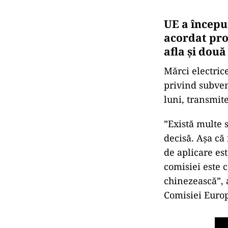
UE a început
acordat prod
afla și două
Mărci electric
privind subven
luni, transmit
”Există multe s
decisă. Aşa că
de aplicare es
comisiei este 
chinezească”, 
Comisiei Euro