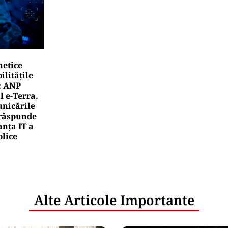
netice
litățile
: ANP
l e‑Terra.
nicările
e răspunde
nța IT a
blice
Alte Articole Importante