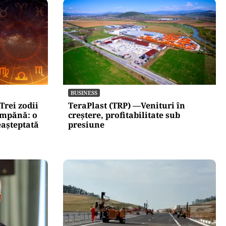
BUSINESS
Trei zodii
TeraPlast (TRP) —Venituri în
umpănă: o
creștere, profitabilitate sub
eașteptată
presiune