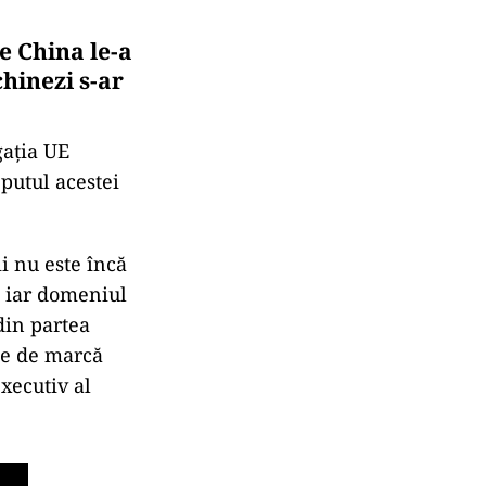
e China le-a
hinezi s-ar
gaţia UE
putul acestei
ii nu este încă
, iar domeniul
din partea
ice de marcă
xecutiv al