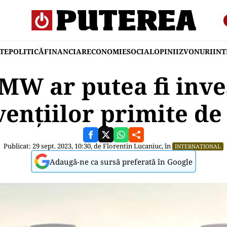
TE
POLITICĂ
FINANCIAR
ECONOMIE
SOCIAL
OPINII
ZVONURI
IN
BMW ar putea fi inve
ențiilor primite de 
Publicat: 29 sept. 2023, 10:30, de
Florentin Lucaniuc
, în
INTERNAȚIONAL
Adaugă-ne ca sursă preferată în Google