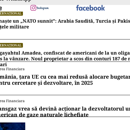
TERNAȚIONAL
naște un „NATO sunnit”: Arabia Saudită, Turcia și Pakis
țele militare
TERNAȚIONAL
ayahtul Amadea, confiscat de americani de la un oligar
s la vânzare. Noul proprietar a scos din conturi 187 de
ari
rea Financiara
mânia, țara UE cu cea mai redusă alocare bugetar
ntru cercetare și dezvoltare, în 2025
rea Financiara
ansgaz vrea să devină acționar la dezvoltatorul u
erican de gaze naturale lichefiate