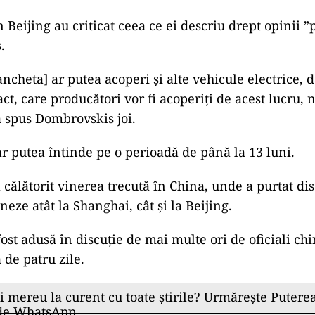
n Beijing au criticat ceea ce ei descriu drept opinii ”
.
ancheta] ar putea acoperi şi alte vehicule electrice,
ct, care producători vor fi acoperiţi de acest lucru, n
a spus Dombrovskis joi.
r putea întinde pe o perioadă de până la 13 luni.
călătorit vinerea trecută în China, unde a purtat dis
ineze atât la Shanghai, cât şi la Beijing.
st adusă în discuţie de mai multe ori de oficiali chi
a de patru zile.
ii mereu la curent cu toate știrile? Urmărește Puterea
 de WhatsApp