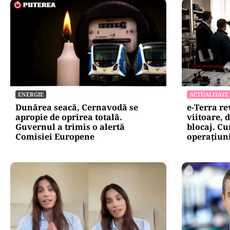
ENERGIE
ACTUALITATE
Dunărea seacă, Cernavodă se
e-Terra r
apropie de oprirea totală.
viitoare, 
Guvernul a trimis o alertă
blocaj. Cu
Comisiei Europene
operațiun