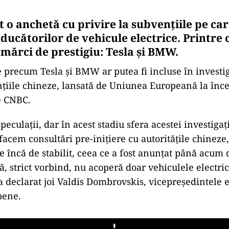
 o anchetă cu privire la subvenţiile pe car
ucătorilor de vehicule electrice. Printre c
 mărci de prestigiu: Tesla și BMW.
e precum Tesla şi BMW ar putea fi incluse în investi
ţiile chineze, lansată de Uniunea Europeană la înce
e CNBC.
peculaţii, dar în acest stadiu sfera acestei investigaţ
 facem consultări pre-iniţiere cu autorităţile chineze
te încă de stabilit, ceea ce a fost anunţat până acum 
că, strict vorbind, nu acoperă doar vehiculele electr
a declarat joi Valdis Dombrovskis, vicepreşedintele e
pene.