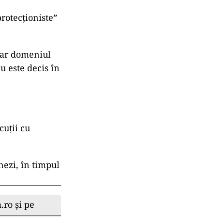
protecţioniste”
 dar domeniul
u este decis în
cuţii cu
nezi, în timpul
.ro și pe