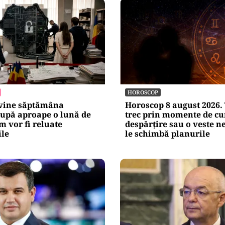
HOROSCOP
evine săptămâna
Horoscop 8 august 2026. 
după aproape o lună de
trec prin momente de c
m vor fi reluate
despărțire sau o veste n
ile
le schimbă planurile