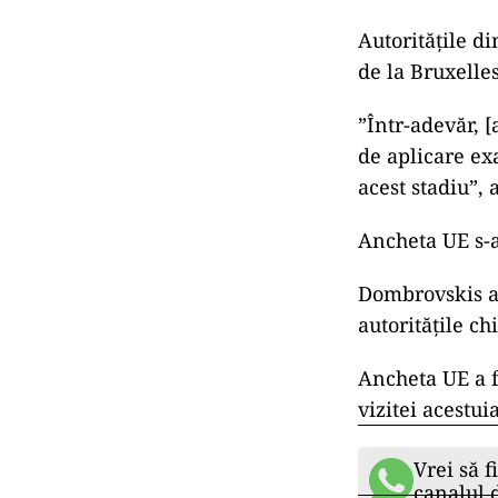
Autorităţile di
de la Bruxelles
”Într-adevăr, [
de aplicare exa
acest stadiu”, 
Ancheta UE s-a
Dombrovskis a 
autorităţile ch
Ancheta UE a fo
vizitei acestui
Vrei să f
canalul