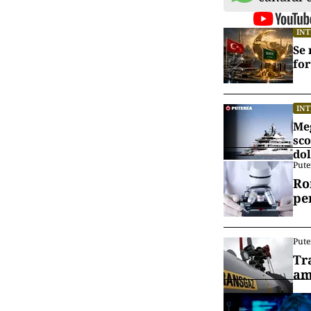
IN
Se 
for
IN
Meg
sco
dol
Pute
Ro
pe
Pute
Tr
am