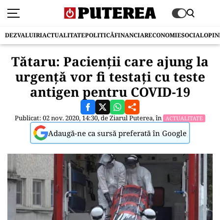
DEZVALUIRI
ACTUALITATE
POLITICĂ
FINANCIAR
ECONOMIE
SOCIAL
OPIN
Tătaru: Pacienții care ajung la
urgență vor fi testați cu teste
antigen pentru COVID-19
Publicat: 02 nov. 2020, 14:30, de
Ziarul Puterea
, în
ACTUALITATE
Adaugă-ne ca sursă preferată în Google