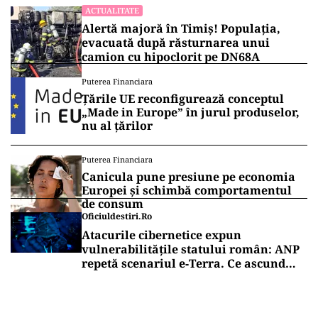
ACTUALITATE
Alertă majoră în Timiș! Populația,
evacuată după răsturnarea unui
camion cu hipoclorit pe DN68A
Puterea Financiara
Țările UE reconfigurează conceptul
„Made in Europe” în jurul produselor,
nu al țărilor
Puterea Financiara
Canicula pune presiune pe economia
Europei și schimbă comportamentul
de consum
Oficiuldestiri.ro
Atacurile cibernetice expun
vulnerabilitățile statului român: ANP
repetă scenariul e‑Terra. Ce ascund
comunicările oficiale și cine răspunde
pentru mentenanța IT a instituțiilor
publice