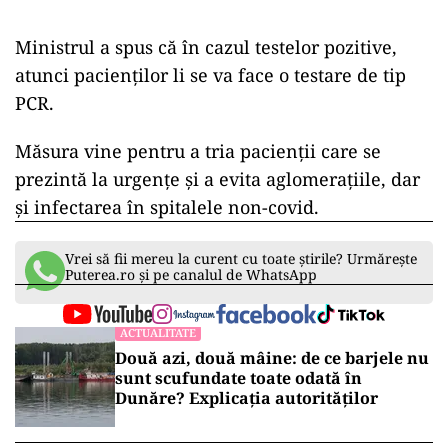
Ministrul a spus că în cazul testelor pozitive,
atunci pacienților li se va face o testare de tip
PCR.
Măsura vine pentru a tria pacienţii care se
prezintă la urgenţe şi a evita aglomeraţiile, dar
și infectarea în spitalele non-covid.
Vrei să fii mereu la curent cu toate știrile? Urmărește
Puterea.ro și pe canalul de WhatsApp
ACTUALITATE
Două azi, două mâine: de ce barjele nu
sunt scufundate toate odată în
Dunăre? Explicația autorităților