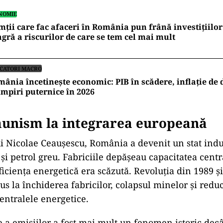
NOMIE
ții care fac afaceri în România pun frână investițiilor 
gră a riscurilor de care se tem cel mai mult
ICATORI MACRO
ânia încetinește economic: PIB în scădere, inflație de d
mpiri puternice în 2026
munism la integrarea europeană
i Nicolae Ceaușescu, România a devenit un stat indu
 și petrol greu. Fabriciile depășeau capacitatea centr
eficiența energetică era scăzută. Revoluția din 1989 ș
dus la închiderea fabricilor, colapsul minelor și redu
centralele energetice.
 a emisiilor a fost mai mult un fenomen istoric decâ