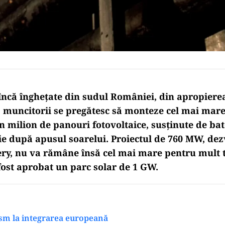
încă înghețate din sudul României, din apropiere
, muncitorii se pregătesc să monteze cel mai mare
 milion de panouri fotovoltaice, susținute de bat
ie după apusul soarelui. Proiectul de 760 MW, dez
y, nu va rămâne însă cel mai mare pentru mult t
 fost aprobat un parc solar de 1 GW.
sm la integrarea europeană