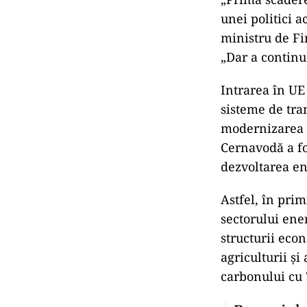
unei politici 
ministru de Fi
„Dar a contin
Intrarea în UE
sisteme de tran
modernizarea s
Cernavodă a fos
dezvoltarea en
Astfel, în prim
sectorului ene
structurii econ
agriculturii și
carbonului cu