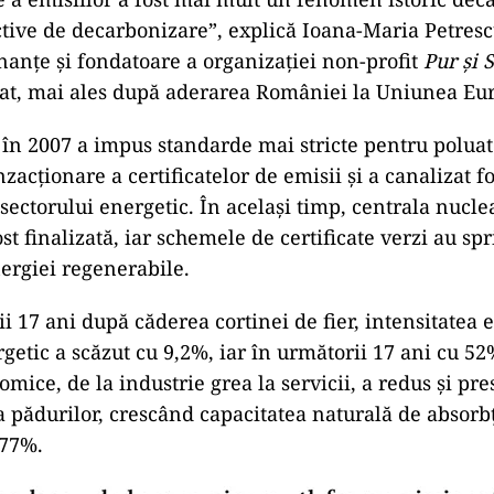
active de decarbonizare”, explică Ioana-Maria Petresc
nanțe și fondatoare a organizației non-profit
Pur și 
uat, mai ales după aderarea României la Uniunea Eu
 în 2007 a impus standarde mai stricte pentru poluat
zacționare a certificatelor de emisii și a canalizat 
ectorului energetic. În același timp, centrala nucle
t finalizată, iar schemele de certificate verzi au spri
ergiei regenerabile.
ii 17 ani după căderea cortinei de fier, intensitatea 
rgetic a scăzut cu 9,2%, iar în următorii 17 ani cu 
omice, de la industrie grea la servicii, a redus și pr
 a pădurilor, crescând capacitatea naturală de absorb
 77%.