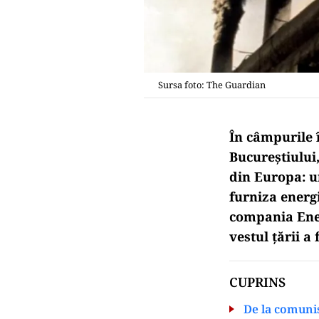
Sursa foto: The Guardian
În câmpurile 
Bucureștiului
din Europa: un
furniza energ
compania Ener
vestul țării a
CUPRINS
De la comuni