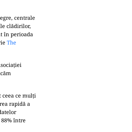
egre, centrale
e clădirilor,
t în perioada
rie
The
sociației
jucăm
t ceea ce mulți
area rapidă a
datelor
u 88% între