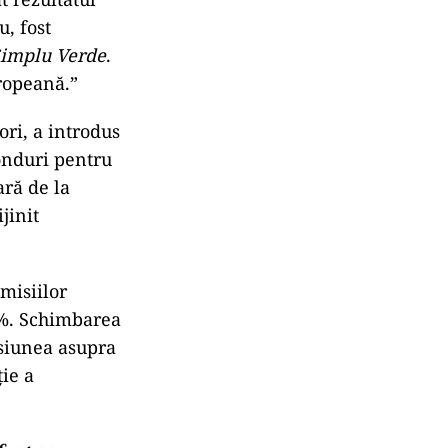
u, fost
Simplu Verde
.
ropeană.”
ori, a introdus
fonduri pentru
ară de la
jinit
emisiilor
52%. Schimbarea
esiunea asupra
ție a