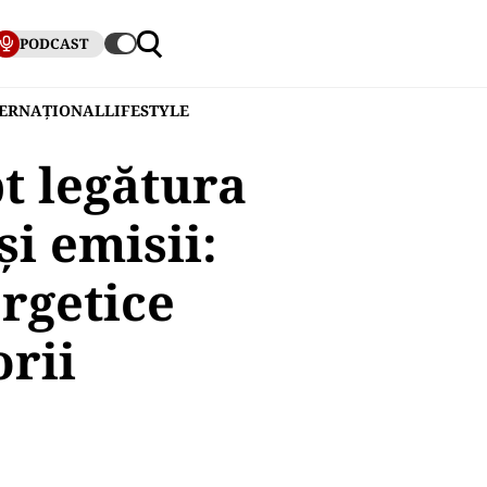
PODCAST
TERNAȚIONAL
LIFESTYLE
t legătura
i emisii:
ergetice
orii