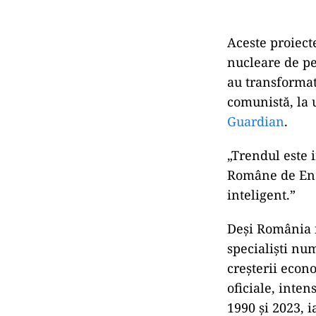
Aceste proiect
nucleare de pe
au transformat
comunistă, la 
Guardian
.
„Trendul este i
Române de Ener
inteligent.”
Deși România n
specialiști nu
creșterii econ
oficiale, inten
1990 și 2023, i