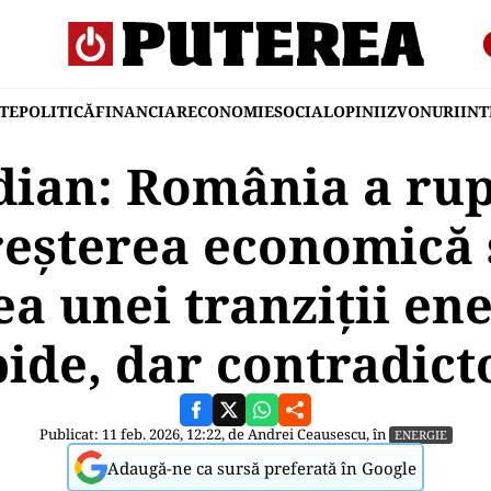
TE
POLITICĂ
FINANCIAR
ECONOMIE
SOCIAL
OPINII
ZVONURI
IN
ian: România a rup
reșterea economică ș
a unei tranziții en
ide, dar contradict
Publicat: 11 feb. 2026, 12:22, de
Andrei Ceausescu
, în
ENERGIE
Adaugă-ne ca sursă preferată în Google