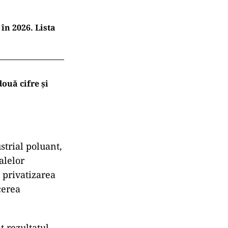
în 2026. Lista
ouă cifre și
strial poluant,
alelor
i privatizarea
cerea
t rezultatul