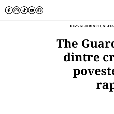
DEZVALUIRI
ACTUALITA
The Guard
dintre c
poveste
rap