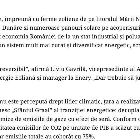
e, împreună cu ferme eoliene de pe litoralul Mării N
 Dunăre și numeroase panouri solare pe acoperișuril
 economia României de la un stat industrial și polua
un sistem mult mai curat și diversificat energetic, sc
reversibil”, afirmă Liviu Gavrilă, vicepreședinte al A
gie Eoliană și manager la Enery. „Dar trebuie să 
u este percepută drept lider climatic, țara a realiza
mesc „Sfântul Graal” al tranziției energetice: decupl
omice de emisiile de gaze cu efect de seră. Conform 
sitatea emisiilor de CO2 pe unitate de PIB a scăzut c
ar emisiile totale au coborât cu 75%.