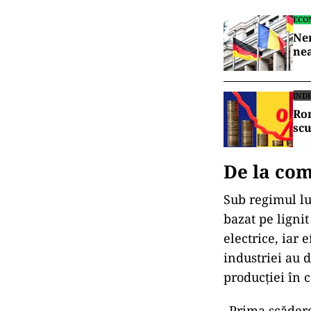
ECO
Nem
nea
IND
Rom
scu
De la co
Sub regimul lu
bazat pe lignit
electrice, iar 
industriei au 
producției în 
„Prima scădere