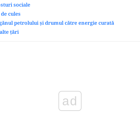
osturi sociale
 de cules
ănul petrolului și drumul către energie curată
alte țări
Play