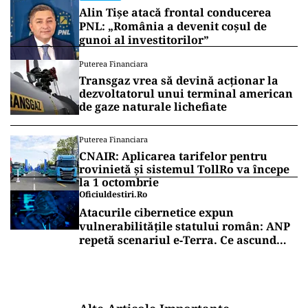
Alin Tișe atacă frontal conducerea
PNL: „România a devenit coșul de
gunoi al investitorilor”
Puterea Financiara
Transgaz vrea să devină acționar la
dezvoltatorul unui terminal american
de gaze naturale lichefiate
Puterea Financiara
CNAIR: Aplicarea tarifelor pentru
rovinietă și sistemul TollRo va începe
la 1 octombrie
Oficiuldestiri.ro
Atacurile cibernetice expun
vulnerabilitățile statului român: ANP
repetă scenariul e‑Terra. Ce ascund
comunicările oficiale și cine răspunde
pentru mentenanța IT a instituțiilor
publice