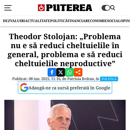
DEZVALUIRI
ACTUALITATE
POLITICĂ
FINANCIAR
ECONOMIE
SOCIAL
OPIN
Theodor Stolojan: „Problema
nu e să reduci cheltuielile în
general, problema e să reduci
cheltuielile neproductive”
Publicat: 08 iun. 2025, 11:16, de
Patrisia Brătan
, în
POLITICĂ
Adaugă-ne ca sursă preferată în Google