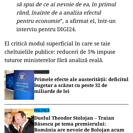
să spui de ce ai nevoie de ea, în primul
rând, înainte de a analiza efectul
pentru economie
”, a afirmat el, într-un
interviu pentru DIGI24.
El critică modul superficial în care se taie
cheltuielile publice: reduceri de 5% impuse
tuturor ministerelor fără analiză reală.
FINANȚE
Primele efecte ale austerității: deficitul
bugetar a scăzut cu peste 32 de
miliarde de lei
POLITICĂ
Duelul Theodor Stolojan – Traian
Băsescu pe tema premierului:
România are nevoie de Bolojan acum