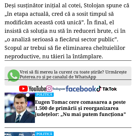
Deși susținător inițial al cotei, Stolojan spune că
„în etapa actuală, cred că a sosit timpul să
modificăm această cotă unică”. În final, el
insistă că soluția nu stă în reduceri brute, ci în
„o analiză serioasă a fiecărui sector public”.
Scopul ar trebui să fie eliminarea cheltuielilor
neproductive, nu tăieri la întâmplare.
Vrei să fii mereu la curent cu toate știrile? Urmărește
Puterea.ro și pe canalul de WhatsApp
POLITICĂ
Eugen Tomac cere comasarea a peste
1.500 de primării și reorganizarea
județelor: „Nu mai putem funcționa”
POLITICĂ