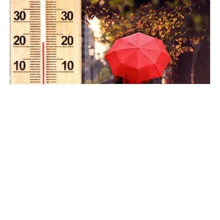
METEO
Când scad temperaturile în București sub 25 de
grade. Ce arată prognoza pentru septembrie
2026
TOS
Politica Cookies
Protecția Datelor Personale
Despre Noi
Publicitate
Echipa
© 2026, toate drepturile rezervate puterea.ro