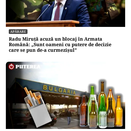
APĂRARE
Radu Miruță acuză un blocaj în Armata
Română: „Sunt oameni cu putere de decizie
care se pun de-a curmezișul”