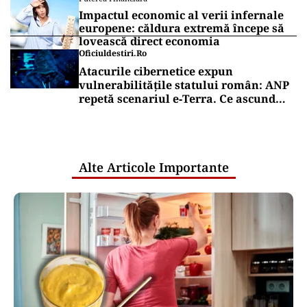
Impactul economic al verii infernale
europene: căldura extremă începe să
lovească direct economia
Oficiuldestiri.ro
Atacurile cibernetice expun
vulnerabilitățile statului român: ANP
repetă scenariul e‑Terra. Ce ascund
comunicările oficiale și cine răspunde
pentru mentenanța IT a instituțiilor
publice
Alte Articole Importante