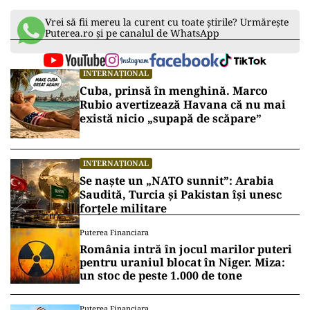
Vrei să fii mereu la curent cu toate știrile? Urmărește
Puterea.ro și pe canalul de WhatsApp
INTERNAȚIONAL
Cuba, prinsă în menghină. Marco
Rubio avertizează Havana că nu mai
există nicio „supapă de scăpare”
INTERNAȚIONAL
Se naște un „NATO sunnit”: Arabia
Saudită, Turcia și Pakistan își unesc
forțele militare
Puterea Financiara
România intră în jocul marilor puteri
pentru uraniul blocat în Niger. Miza:
un stoc de peste 1.000 de tone
Puterea Financiara