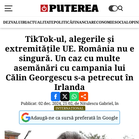
DEZVALUIRI
ACTUALITATE
POLITICĂ
FINANCIAR
ECONOMIE
SOCIAL
OPIN
TikTok-ul, alegerile și
extremitățile UE. România nu e
singură. Un caz cu multe
asemănări cu campania lui
Călin Georgescu s-a petrecut în
Irlanda
Publicat: 02 dec. 2024, 21:02, de
Nitulescu Gabriel
, în
INTERNAȚIONAL
Adaugă-ne ca sursă preferată în Google