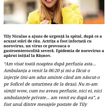
Tily Niculae a ajuns de urgență la spital, după ce a
acuzat stări de rău. Actrița a fost infectată cu
norovirus, un virus ce provoaca o
gastroenterocolită severă. Epidemia de norovirus a
apărut inițial la Râșnov.
“Am visat toată noaptea după perfuzia asta…
Ambulanța a venit la 06:20 și mi-a făcut o
injecție (mi-am adus aminte când am născut-o
pe Soficel de usturimea de la dexa). Nu m-am
simțit wow, cum nu aveau perfuzie, nici ei, nici
ambulanțele private… am venit eu după ea”, a
fost unul dintre mesajele postate de Tily