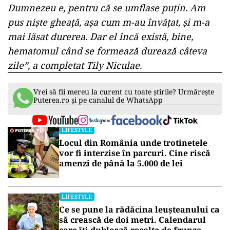
Dumnezeu e, pentru că se umflase puțin. Am
pus niște gheață, așa cum m-au învățat, și m-a
mai lăsat durerea. Dar el încă există, bine,
hematomul când se formează durează câteva
zile”, a completat Tily Niculae.
Vrei să fii mereu la curent cu toate știrile? Urmărește
Puterea.ro și pe canalul de WhatsApp
LIFESTYLE
Locul din România unde trotinetele
vor fi interzise în parcuri. Cine riscă
amenzi de până la 5.000 de lei
LIFESTYLE
Ce se pune la rădăcina leușteanului ca
să crească de doi metri. Calendarul