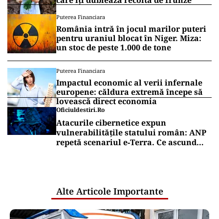
care îți dublează recolta de frunze
Puterea Financiara
România intră în jocul marilor puteri
pentru uraniul blocat în Niger. Miza:
un stoc de peste 1.000 de tone
Puterea Financiara
Impactul economic al verii infernale
europene: căldura extremă începe să
lovească direct economia
Oficiuldestiri.ro
Atacurile cibernetice expun
vulnerabilitățile statului român: ANP
repetă scenariul e‑Terra. Ce ascund
comunicările oficiale și cine răspunde
pentru mentenanța IT a instituțiilor
publice
Alte Articole Importante