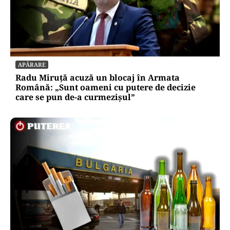
APĂRARE
Radu Miruță acuză un blocaj în Armata
Română: „Sunt oameni cu putere de decizie
care se pun de-a curmezișul”