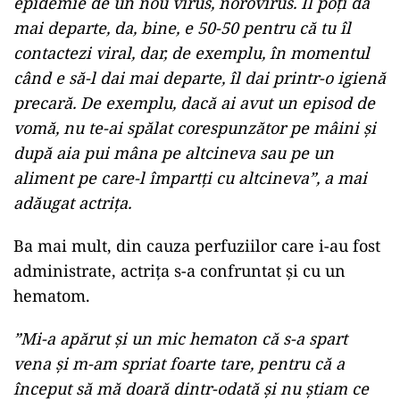
epidemie de un nou virus, norovirus. Îl poți da
mai departe, da, bine, e 50-50 pentru că tu îl
contactezi viral, dar, de exemplu, în momentul
când e să-l dai mai departe, îl dai printr-o igienă
precară. De exemplu, dacă ai avut un episod de
vomă, nu te-ai spălat corespunzător pe mâini și
după aia pui mâna pe altcineva sau pe un
aliment pe care-l împartți cu altcineva”, a mai
adăugat actrița.
Ba mai mult, din cauza perfuziilor care i-au fost
administrate, actrița s-a confruntat și cu un
hematom.
”Mi-a apărut și un mic hematon că s-a spart
vena și m-am spriat foarte tare, pentru că a
început să mă doară dintr-odată și nu știam ce