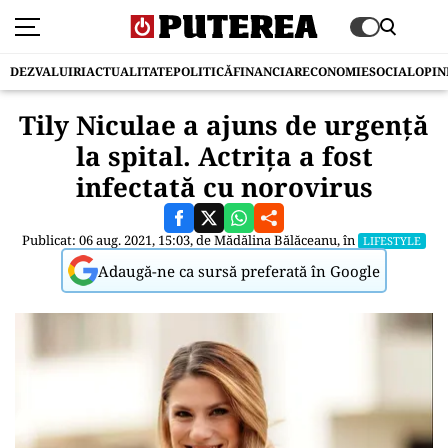
DEZVALUIRI
ACTUALITATE
POLITICĂ
FINANCIAR
ECONOMIE
SOCIAL
OPIN
Tily Niculae a ajuns de urgență
la spital. Actrița a fost
infectată cu norovirus
Publicat: 06 aug. 2021, 15:03, de
Mădălina Bălăceanu
, în
LIFESTYLE
Adaugă-ne ca sursă preferată în Google