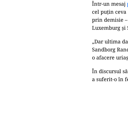
Într-un mesaj
cel puțin ceva 
prin demisie –
Luxemburg și 
„Dar ultima da
Sandborg Rando
o afacere uriaș
În discursul să
a suferit-o în 