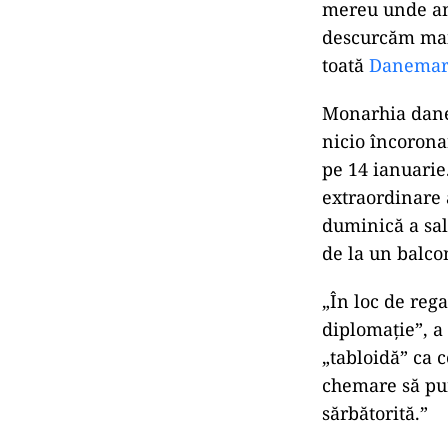
mereu unde am 
descurcăm mai 
toată
Danemar
Monarhia danez
nicio încorona
pe 14 ianuarie
extraordinare 
duminică a sal
de la un balc
„În loc de rega
diplomație”, a
„tabloidă” ca 
chemare să pun
sărbătorită.”