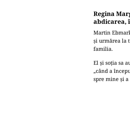
Regina Marg
abdicarea, î
Martin Ebmark,
și urmărea la 
familia.
El și soția sa 
„când a începu
spre mine și a 