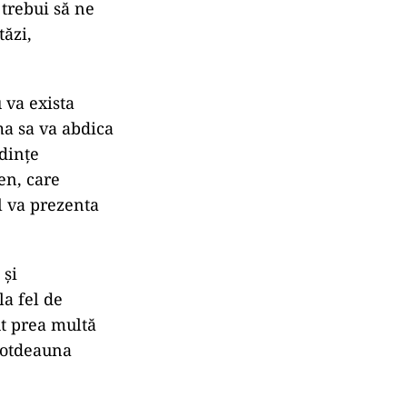
trebui să ne
tăzi,
 va exista
 sa va abdica
edințe
en, care
l va prezenta
 și
la fel de
ut prea multă
totdeauna