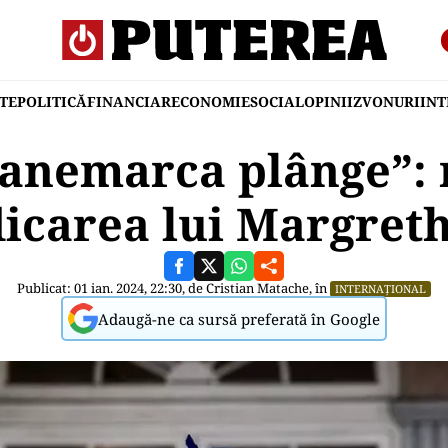
TE
POLITICĂ
FINANCIAR
ECONOMIE
SOCIAL
OPINII
ZVONURI
IN
anemarca plânge”: r
icarea lui Margreth
Publicat: 01 ian. 2024, 22:30, de
Cristian Matache
, în
INTERNAȚIONAL
Adaugă-ne ca sursă preferată în Google