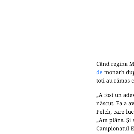
Când regina M
de
monarh după 
toți au rămas 
„A fost un ade
născut. Ea a a
Pelch, care luc
„Am plâns. Și 
Campionatul E