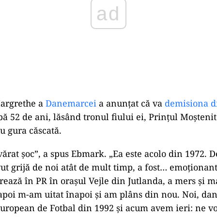
argrethe a
Danemarcei
a anunțat că va
demisiona d
52 de ani, lăsând tronul fiului ei, Prințul Moștenit
cu gura căscată.
vărat șoc”, a spus Ebmark. „Ea este acolo din 1972.
vut grijă de noi atât de mult timp, a fost… emoționan
rează în PR în orașul Vejle din Jutlanda, a mers și m
apoi m-am uitat înapoi și am plâns din nou. Noi, da
uropean de Fotbal din 1992 și acum avem ieri: ne v