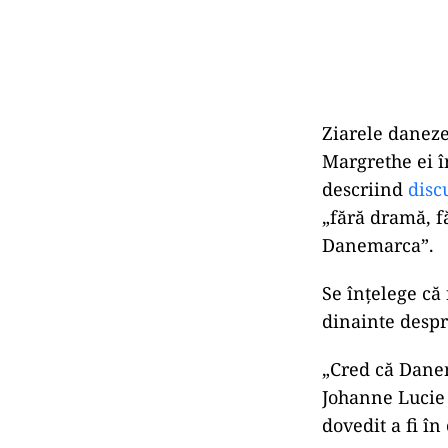
Ziarele daneze
Margrethe ei î
descriind
disc
„fără dramă, f
Danemarca”.
Se înțelege că
dinainte despr
„Cred că Danem
Johanne Lucie E
dovedit a fi în