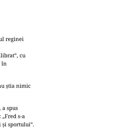
ul reginei
librat”, cu
 în
nu știa nimic
, a spus
: „Fred s-a
 și sportului”.