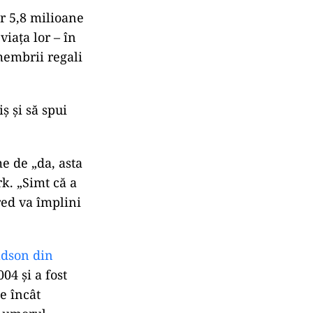
ar 5,8 milioane
viața lor – în
membrii regali
ș și să spui
e de „da, asta
k. „Simt că a
red va împlini
dson din
4 și a fost
e încât