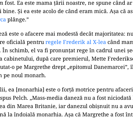
fost. Ea este mama țării noastre, ne spune când ar 
bine. Și ea este acolo de când eram mică. Așa că as
ca
plânge.”
ă este o afacere mai modestă decât majoritatea: nu
re oficială pentru
regele Frederik al X-lea
când mama
. În schimb, el va fi pronunțat rege în cadrul unei ș
a cabinetului, după care premierul, Mette Frederiks
utat-o ​​pe Margrethe drept „epitomul Danemarcei”, î
on pe noul monarh.
lii, ea [monarhia] este o forță motrice pentru afaceri
 spus Pelch. „Mass-media daneză nu a fost niciodată 
cea din Marea Britanie, iar danezul obișnuit nu a av
ă la îndoială monarhia. Așa că Margrethe a fost în