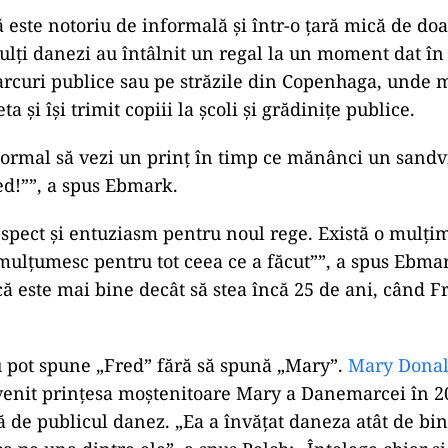
 este notoriu de informală și într-o țară mică de do
ulți danezi au întâlnit un regal la un moment dat în 
arcuri publice sau pe străzile din Copenhaga, unde 
a și își trimit copiii la școli și grădinițe publice.
normal să vezi un prinț în timp ce mănânci un sandvi
d!””, a spus Ebmark.
espect și entuziasm pentru noul rege. Există o mulțim
 mulțumesc pentru tot ceea ce a făcut””, a spus Ebmar
 că este mai bine decât să stea încă 25 de ani, când F
 pot spune „Fred” fără să spună „Mary”.
Mary Donal
enit prințesa moștenitoare Mary a Danemarcei în 200
ă de publicul danez. „Ea a învățat daneza atât de bin