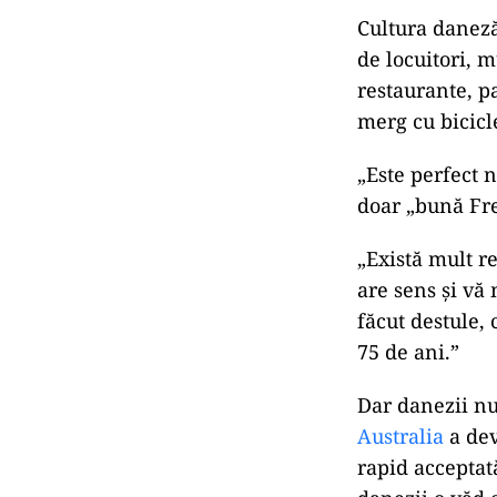
Cultura daneză
de locuitori, m
restaurante, p
merg cu biciclet
„Este perfect 
doar „bună Fre
„Există mult r
are sens și vă
făcut destule,
75 de ani.”
Dar danezii nu
Australia
a dev
rapid acceptat