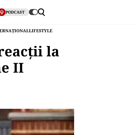
PODCAST
TERNAȚIONAL
LIFESTYLE
eacții la
e II