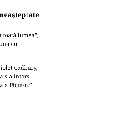
 neașteptate
a toată lumea”,
eună cu
 violet Cadbury,
 s-a întors
a a făcut-o.”