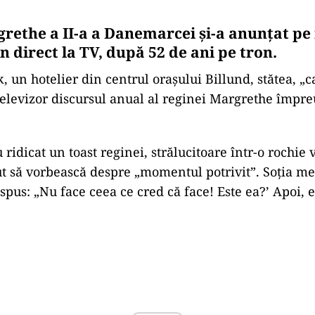
rethe a II-a a Danemarcei și-a anunțat pe
n direct la TV, după 52 de ani pe tron.
 un hotelier din centrul orașului Billund, stătea, „c
televizor discursul anual al reginei Margrethe împr
au ridicat un toast reginei, strălucitoare într-o rochie
t să vorbească despre „momentul potrivit”. Soția mea
spus: „Nu face ceea ce cred că face! Este ea?’ Apoi, e
Play