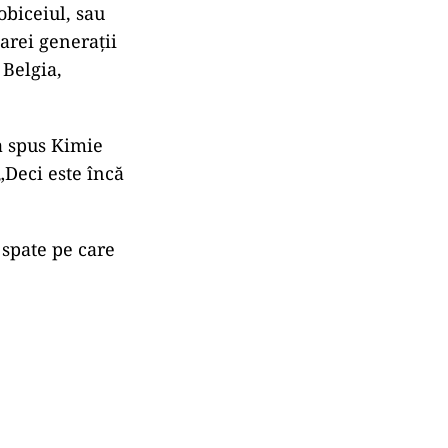
obiceiul, sau
oarei generații
 Belgia,
a spus Kimie
„Deci este încă
 spate pe care