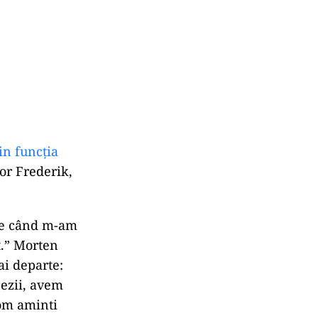
in funcția
or Frederik,
 De când m-am
t.” Morten
ai departe:
nezii, avem
om aminti