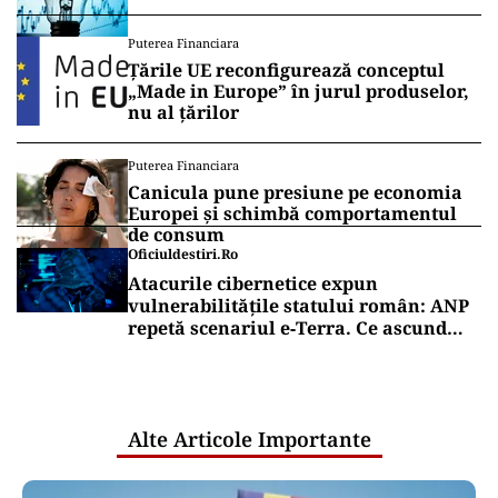
Puterea Financiara
Țările UE reconfigurează conceptul
„Made in Europe” în jurul produselor,
nu al țărilor
Puterea Financiara
Canicula pune presiune pe economia
Europei și schimbă comportamentul
de consum
Oficiuldestiri.ro
Atacurile cibernetice expun
vulnerabilitățile statului român: ANP
repetă scenariul e‑Terra. Ce ascund
comunicările oficiale și cine răspunde
pentru mentenanța IT a instituțiilor
publice
Alte Articole Importante