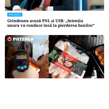
POLITICĂ
Grindeanu acuză PNL și USR: „Intenția
unora va conduce însă la pierderea banilor”
ACTUALITATE
Amenzi ANPC de peste 300.000 de lei la Bâlea
Lac: produse expirate, frigidere ruginite și