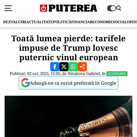
DEZVALUIRI
ACTUALITATE
POLITICĂ
FINANCIAR
ECONOMIE
SOCIAL
OPIN
Toată lumea pierde: tarifele
impuse de Trump lovesc
puternic vinul european
Publicat: 02 oct. 2025, 15:05, de
Nitulescu Gabriel
, în
ECONOMIE
Adaugă-ne ca sursă preferată în Google