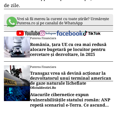
de zile.
Vrei să fii mereu la curent cu toate știrile? Urmărește
Puterea.ro și pe canalul de WhatsApp
Puterea Financiara
România, țara UE cu cea mai redusă
alocare bugetară pe locuitor pentru
cercetare și dezvoltare, în 2025
Puterea Financiara
Transgaz vrea să devină acționar la
dezvoltatorul unui terminal american
de gaze naturale lichefiate
Oficiuldestiri.ro
Atacurile cibernetice expun
vulnerabilitățile statului român: ANP
repetă scenariul e‑Terra. Ce ascund
comunicările oficiale și cine răspunde
pentru mentenanța IT a instituțiilor