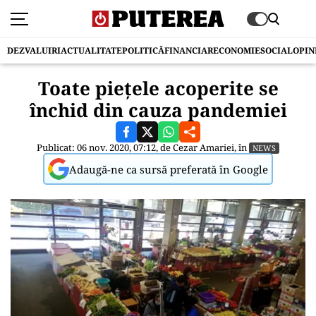
DEZVALUIRI
ACTUALITATE
POLITICĂ
FINANCIAR
ECONOMIE
SOCIAL
OPIN
Toate piețele acoperite se
închid din cauza pandemiei
Publicat: 06 nov. 2020, 07:12, de
Cezar Amariei
, în
NEWS
Adaugă-ne ca sursă preferată în Google