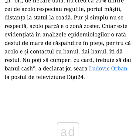
„n” ori, de fiecare dată, nu cred că 20% dintre
cei de acolo respectau regulile, portul măştii,
distanţa la statul la coadă. Pur şi simplu nu se
respectă, acolo parcă e o zonă zoster. Chiar este
evidenţiată în analizele epidemiologilor o rată
destul de mare de răspândire în pieţe, pentru că
acolo e şi contactul cu banul, dai banul, îţi dă
restul. Nu poţi să cumperi cu card, trebuie să dai
banul cash”, a declarat joi seara
Ludovic Orban
la postul de televiziune Digi24.
Play