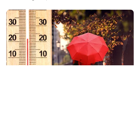
METEO
Când scad temperaturile în București sub 25 de
grade. Ce arată prognoza pentru septembrie
2026
TOS
Politica Cookies
Protecția Datelor Personale
Despre Noi
Publicitate
Echipa