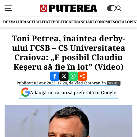
DEZVALUIRI
ACTUALITATE
POLITICĂ
FINANCIAR
ECONOMIE
SOCIAL
OPIN
Toni Petrea, înaintea derby-
ului FCSB – CS Universitatea
Craiova: „E posibil Claudiu
Keşeru să fie în lot” (Video)
Publicat: 02 apr. 2022, 17:24, de
Vlad Ciotoran
, în
SPORT
Adaugă-ne ca sursă preferată în Google