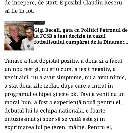
de începere, de start. E posibil Claudiu Keşeru
să fie în lot.
SPORT
Gigi Becali, gata cu Politic! Patronul de
la FCSB a luat decizia în cazul
fotbalistului cumpărat de la Dinamo:
„Fac curățenie! Nu e de echipa asta”
Tănase a fost depistat pozitiv, a doua zi a făcut
un nou test şi, nu ştiu cum, a ieşit negativ, a
venit aici, nu a avut simptome, nu a avut nimic,
a stat două zile izolat, după care a intrat în
programul echipei şi este ok. Tavi a venit cu un
moral bun, a fost o experienţă nouă pentru el,
debutul lui la echipa naţională, e foarte
entuziasmat şi sper să se vadă asta şi în
exprimarea lui pe teren, mâine. Pentru el,