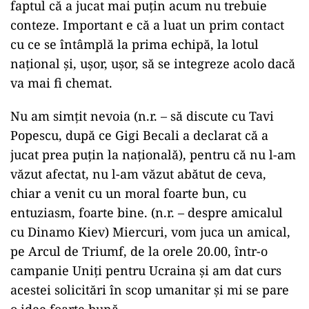
faptul că a jucat mai puţin acum nu trebuie
conteze. Important e că a luat un prim contact
cu ce se întâmplă la prima echipă, la lotul
naţional şi, uşor, uşor, să se integreze acolo dacă
va mai fi chemat.
Nu am simţit nevoia (n.r. – să discute cu Tavi
Popescu, după ce Gigi Becali a declarat că a
jucat prea puţin la naţională), pentru că nu l-am
văzut afectat, nu l-am văzut abătut de ceva,
chiar a venit cu un moral foarte bun, cu
entuziasm, foarte bine. (n.r. – despre amicalul
cu Dinamo Kiev) Miercuri, vom juca un amical,
pe Arcul de Triumf, de la orele 20.00, într-o
campanie Uniţi pentru Ucraina şi am dat curs
acestei solicitări în scop umanitar şi mi se pare