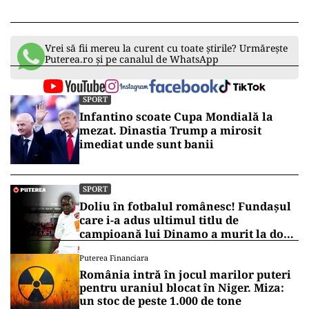
Vrei să fii mereu la curent cu toate știrile? Urmărește
Puterea.ro și pe canalul de WhatsApp
SPORT
Infantino scoate Cupa Mondială la
mezat. Dinastia Trump a mirosit
imediat unde sunt banii
SPORT
Doliu în fotbalul românesc! Fundașul
care i-a adus ultimul titlu de
campioană lui Dinamo a murit la doar
45 de ani
Puterea Financiara
România intră în jocul marilor puteri
pentru uraniul blocat în Niger. Miza:
un stoc de peste 1.000 de tone