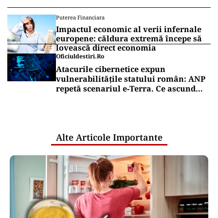
Puterea Financiara
Impactul economic al verii infernale
europene: căldura extremă începe să
lovească direct economia
Oficiuldestiri.ro
Atacurile cibernetice expun
vulnerabilitățile statului român: ANP
repetă scenariul e‑Terra. Ce ascund
comunicările oficiale și cine răspunde
pentru mentenanța IT a instituțiilor
publice
Alte Articole Importante