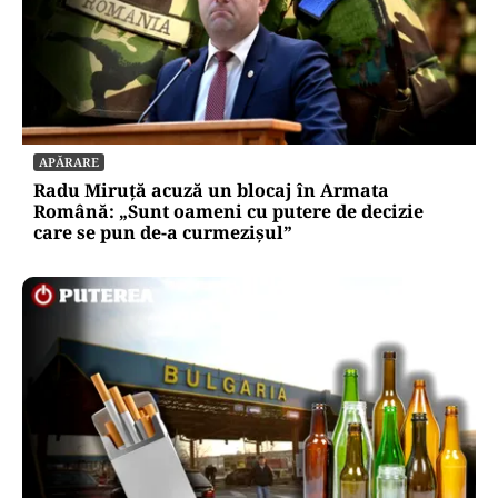
APĂRARE
Radu Miruță acuză un blocaj în Armata
Română: „Sunt oameni cu putere de decizie
care se pun de-a curmezișul”