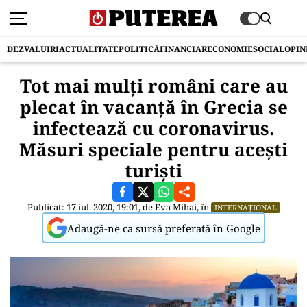
DEZVALUIRI
ACTUALITATE
POLITICĂ
FINANCIAR
ECONOMIE
SOCIAL
OPIN
Tot mai mulți români care au
plecat în vacanță în Grecia se
infectează cu coronavirus.
Măsuri speciale pentru acești
turiști
Publicat: 17 iul. 2020, 19:01, de
Eva Mihai
, în
INTERNAȚIONAL
Adaugă-ne ca sursă preferată în Google