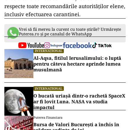
respecte toate recomandările autorităților elene,
inclusiv efectuarea carantinei.
Vrei să fii mereu la curent cu toate știrile? Urmărește
Puterea.ro și pe canalul de WhatsApp
INTERNAȚIONAL
Al-Aqsa, fitilul Ierusalimului: o luptă
pentru câteva hectare aprinde lumea
musulmană
INTERNAȚIONAL
O bucată uriașă dintr-o rachetă SpaceX
ar fi lovit Luna. NASA va studia
impactul
Puterea Financiara
Bursa de Valori București a închis în