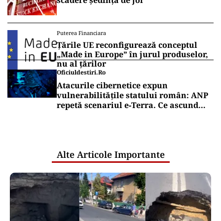
scădere ședința de joi
Puterea Financiara
Țările UE reconfigurează conceptul
„Made in Europe” în jurul produselor,
nu al țărilor
Oficiuldestiri.ro
Atacurile cibernetice expun
vulnerabilitățile statului român: ANP
repetă scenariul e‑Terra. Ce ascund
comunicările oficiale și cine răspunde
pentru mentenanța IT a instituțiilor
publice
Alte Articole Importante