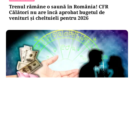
Trenul rămâne o saună în România! CFR
Călători nu are încă aprobat bugetul de
venituri și cheltuieli pentru 2026
HOROSCOP
Horoscop 7 august 2026: ziua în care Berbecii își
pierd răbdarea, iar Taurii pierd bani