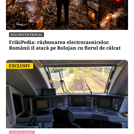
NECONVENTIONAL
FrikiPedia: răzbunarea electrocasnicelor.
Românii îl atacă pe Bolojan cu fierul de călcat
EXCLUSIV
EXCLUSIV
ACTUALITATE