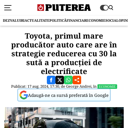
DEZVALUIRI
ACTUALITATE
POLITICĂ
FINANCIAR
ECONOMIE
SOCIAL
OPIN
Toyota, primul mare
producător auto care are în
strategie reducerea cu 30 la
sută a producției de
electrificate
Publicat: 17 aug. 2024, 17:30, de
George Andrei
, în
ECONOMIE
Adaugă-ne ca sursă preferată în Google