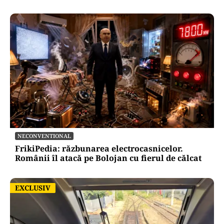
NECONVENTIONAL
FrikiPedia: răzbunarea electrocasnicelor.
Românii îl atacă pe Bolojan cu fierul de călcat
EXCLUSIV
EXCLUSIV