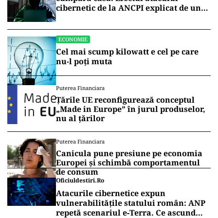
cibernetic de la ANCPI explicat de un
broker
ECONOMIE
Cel mai scump kilowatt e cel pe care
nu-l poți muta
Puterea Financiara
Țările UE reconfigurează conceptul
„Made in Europe” în jurul produselor,
nu al țărilor
Puterea Financiara
Canicula pune presiune pe economia
Europei și schimbă comportamentul
de consum
Oficiuldestiri.ro
Atacurile cibernetice expun
vulnerabilitățile statului român: ANP
repetă scenariul e‑Terra. Ce ascund