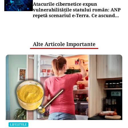
Atacurile cibernetice expun
vulnerabilitățile statului român: ANP
repetă scenariul e‑Terra. Ce ascund
comunicările oficiale și cine răspunde
pentru mentenanța IT a instituțiilor
publice
Alte Articole Importante
LIFESTYLE