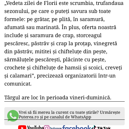
„Vedeta zilei de Florii este scrumbia, trufandaua
sezonului, pe care o puteţi savura sub toate
formele: pe grătar, pe plită, în saramură,
afumată sau marinată. În plus, oferta noastră
include şi saramura de crap, storceagul
pescăresc, păstrăv şi crap la proţap, vinegretă
din păstrăv, mititei şi chifteluţe din peşte,
sărmăluţele pescăreşti, plăcinte cu peşte,
crochete şi chifteluţe de hamsii şi scoici, creveţi
şi calamari”, precizează organizatorii într-un
comunicat.
Târgul are loc în perioada vineri-duminică.
Vrei să fii mereu la curent cu toate știrile? Urmărește
Puterea.ro și pe canalul de WhatsApp