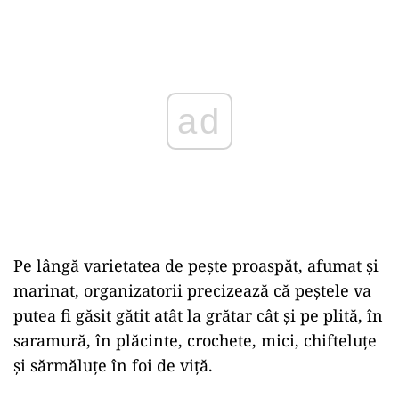
Play
Pe lângă varietatea de peşte proaspăt, afumat şi
marinat, organizatorii precizează că peştele va
putea fi găsit gătit atât la grătar cât şi pe plită, în
saramură, în plăcinte, crochete, mici, chifteluţe
şi sărmăluţe în foi de viţă.