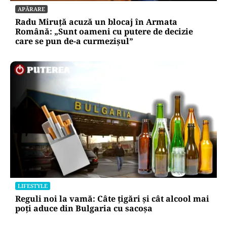
APĂRARE
Radu Miruță acuză un blocaj în Armata
Română: „Sunt oameni cu putere de decizie
care se pun de-a curmezișul”
LIFESTYLE
Reguli noi la vamă: Câte țigări și cât alcool mai
poți aduce din Bulgaria cu sacoșa