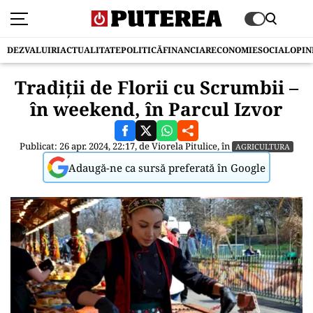
DEZVALUIRI
ACTUALITATE
POLITICĂ
FINANCIAR
ECONOMIE
SOCIAL
OPIN
Tradiţii de Florii cu Scrumbii –
în weekend, în Parcul Izvor
Publicat: 26 apr. 2024, 22:17, de
Viorela Pitulice
, în
AGRICULTURA
Adaugă-ne ca sursă preferată în Google