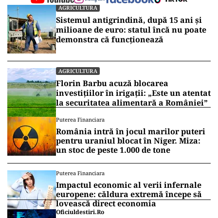
AGRICULTURA
Sistemul antigrindină, după 15 ani și
milioane de euro: statul încă nu poate
demonstra că funcționează
AGRICULTURA
Florin Barbu acuză blocarea
investițiilor în irigații: „Este un atentat
la securitatea alimentară a României”
Puterea Financiara
România intră în jocul marilor puteri
pentru uraniul blocat în Niger. Miza:
un stoc de peste 1.000 de tone
Puterea Financiara
Impactul economic al verii infernale
europene: căldura extremă începe să
lovească direct economia
Oficiuldestiri.ro