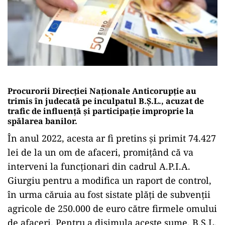
Procurorii Direcției Naționale Anticorupție au
trimis în judecată pe inculpatul B.Ș.L., acuzat de
trafic de influență și participație improprie la
spălarea banilor.
În anul 2022, acesta ar fi pretins și primit 74.427
lei de la un om de afaceri, promițând că va
interveni la funcționari din cadrul A.P.I.A.
Giurgiu pentru a modifica un raport de control,
în urma căruia au fost sistate plăți de subvenții
agricole de 250.000 de euro către firmele omului
de afaceri. Pentru a disimula aceste sume, B.Ș.L.