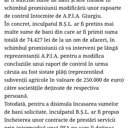
schimbul promisiunii modificării unor rapoarte
de control întocmite de A.P.I.A. Giurgiu.
În concret, inculpatul B.Ș.L. ar fi pretins mai
multe sume de bani din care ar fi primit suma
totală de 74.427 lei de la un om de afaceri, în
schimbul promisiunii că va interveni pe lângă
reprezentanții A.P.I.A. pentru a modifica
concluziile unui raport de control în urma
căruia au fost sistate plăți (reprezentând
subvenții agricole în valoare de 250.000 de euro)
către societățile deținute de respectiva
persoană.
Totodată, pentru a disimula încasarea sumelor
de bani solicitate, inculpatul B.Ș.L. ar fi propus
încheierea unor contracte de prestări servicii
prin intermediul unui PFA pe care îl deținea