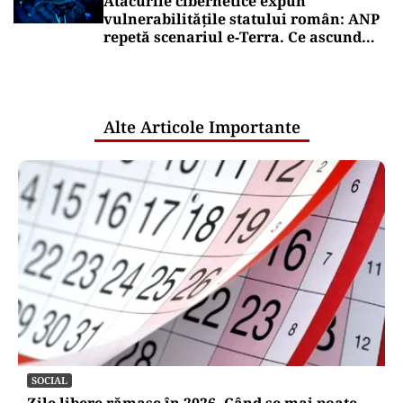
Atacurile cibernetice expun
vulnerabilitățile statului român: ANP
repetă scenariul e‑Terra. Ce ascund
comunicările oficiale și cine răspunde
pentru mentenanța IT a instituțiilor
publice
Alte Articole Importante
SOCIAL