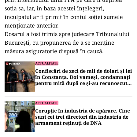
soția sa, iar, în baza acestei înțelegeri,
inculpatul ar fi primit în contul soției sumele
menționate anterior.
Dosarul a fost trimis spre judecare Tribunalului
București, cu propunerea de a se menține
măsura asiguratorie dispusă în cauză.
ACTUALITATE
Confiscări de zeci de mii de dolari și lei
în Constanța. Doi vameși, condamnați
pentru mită după ce și-au recunoscut
faptele în fața DNA
ACTUALITATE
Corupție în industria de apărare. Cine
sunt cei trei directori din industria de
armament reținuți de DNA