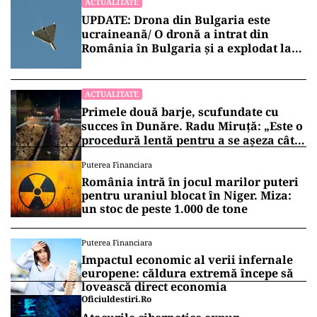
ACTUALITATE
UPDATE: Drona din Bulgaria este
ucraineană/ O dronă a intrat din
România în Bulgaria şi a explodat la
100 de metri de graniţă
ACTUALITATE
Primele două barje, scufundate cu
succes în Dunăre. Radu Miruță: „Este o
procedură lentă pentru a se așeza cât
mai bine”
Puterea Financiara
România intră în jocul marilor puteri
pentru uraniul blocat în Niger. Miza:
un stoc de peste 1.000 de tone
Puterea Financiara
Impactul economic al verii infernale
europene: căldura extremă începe să
lovească direct economia
Oficiuldestiri.ro