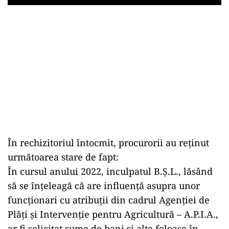
Play
În rechizitoriul întocmit, procurorii au reținut
următoarea stare de fapt:
În cursul anului 2022, inculpatul B.Ș.L., lăsând
să se înțeleagă că are influență asupra unor
funcționari cu atribuții din cadrul Agenției de
Plăți și Intervenție pentru Agricultură – A.P.I.A.,
ar fi solicitat sume de bani și alte foloase în