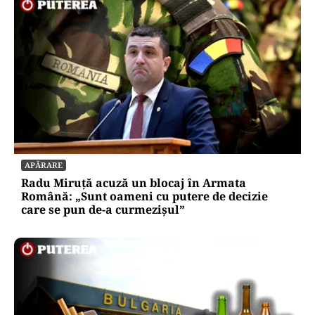
APĂRARE
Radu Miruță acuză un blocaj în Armata
Română: „Sunt oameni cu putere de decizie
care se pun de-a curmezișul”