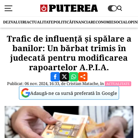
DEZVALUIRI
ACTUALITATE
POLITICĂ
FINANCIAR
ECONOMIE
SOCIAL
OPIN
Trafic de influență și spălare a
banilor: Un bărbat trimis în
judecată pentru modificarea
rapoartelor A.P.I.A.
Publicat: 06 nov. 2024, 16:33, de
Cristian Matache
, în
ACTUALITATE
Adaugă-ne ca sursă preferată în Google