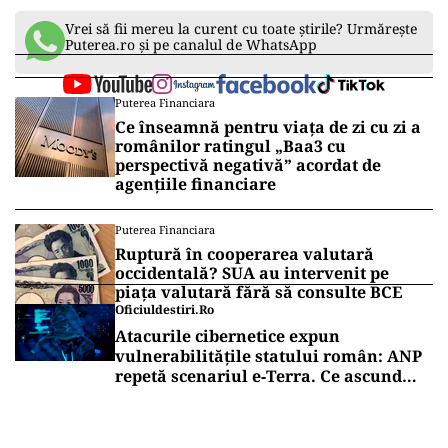
Vrei să fii mereu la curent cu toate știrile? Urmărește
Puterea.ro și pe canalul de WhatsApp
Puterea Financiara
Ce înseamnă pentru viața de zi cu zi a
românilor ratingul „Baa3 cu
perspectivă negativă” acordat de
agențiile financiare
Puterea Financiara
Ruptură în cooperarea valutară
occidentală? SUA au intervenit pe
piața valutară fără să consulte BCE
Oficiuldestiri.ro
Atacurile cibernetice expun
vulnerabilitățile statului român: ANP
repetă scenariul e‑Terra. Ce ascund
comunicările oficiale și cine răspunde
pentru mentenanța IT a instituțiilor
publice