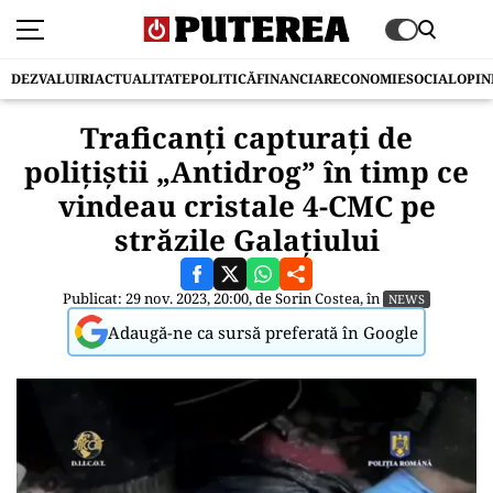
DEZVALUIRI
ACTUALITATE
POLITICĂ
FINANCIAR
ECONOMIE
SOCIAL
OPIN
Traficanți capturați de
polițiștii „Antidrog” în timp ce
vindeau cristale 4-CMC pe
străzile Galațiului
Publicat: 29 nov. 2023, 20:00, de
Sorin Costea
, în
NEWS
Adaugă-ne ca sursă preferată în Google