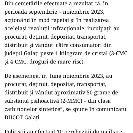
Din cercetările efectuate a rezultat că, în
perioada septembrie – noiembrie 2023,
acţionând în mod repetat şi în realizarea
aceleiaşi rezoluţii infracţionale, inculpații au
procurat, deţinut, depozitat, transportat,
distribuit şi vândut către consumatori din
județul Galați peste 1 kilogram de cristal (3-CMC
și 4-CMC, droguri de mare risc).
De asemenea, în luna noiembrie 2023, au
procurat, deţinut, depozitat, transportat,
distribuit şi vândut aproximativ 50 grame de
substanţă psihoactivă (2-MMC) – din clasa
cathinonelor sintetice”, se spune în comunicatul
DIICOT Galați.
Polițiștii au efectuat 10 percheziții domiciliare