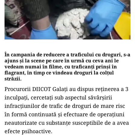
În campania de reducere a traficului cu droguri, s-a
ajuns și la scene pe care în urmă cu ceva ani le
vedeam numai în filme, cu traficanți prinși în
flagrant, în timp ce vindeau droguri la colțul
străzii.
Procurorii DIICOT Galați au dispus reținerea a 3
inculpați, cercetați sub aspectul săvârșirii
infracțiunilor de trafic de droguri de mare risc
în formă continuată şi efectuare de operaţiuni
neautorizate cu substanțe susceptibile de a avea
efecte psihoactive.