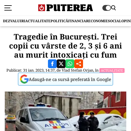
DEZVALUIRI
ACTUALITATE
POLITICĂ
FINANCIAR
ECONOMIE
SOCIAL
OPIN
Tragedie în București. Trei
copii cu vârste de 2, 3 și 6 ani
au murit intoxicați cu fum
Publicat: 31 ian. 2023, 14:37, de
Vlad Stefan Orjan
, în
ACTUALITATE
Adaugă-ne ca sursă preferată în Google