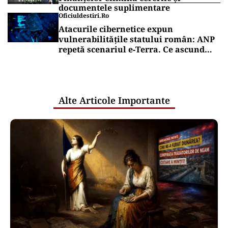
documentele suplimentare
Oficiuldestiri.ro
Atacurile cibernetice expun
vulnerabilitățile statului român: ANP
repetă scenariul e‑Terra. Ce ascund
comunicările oficiale și cine răspunde
pentru mentenanța IT a instituțiilor
publice
Alte Articole Importante