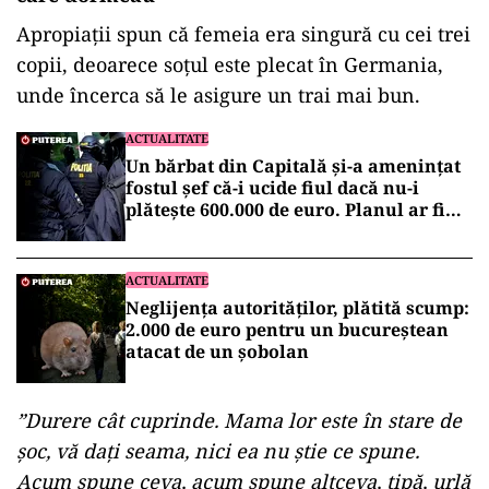
Apropiații spun că femeia era singură cu cei trei
copii, deoarece soțul este plecat în Germania,
unde încerca să le asigure un trai mai bun.
ACTUALITATE
Un bărbat din Capitală și-a amenințat
fostul șef că-i ucide fiul dacă nu-i
plătește 600.000 de euro. Planul ar fi
fost pregătit de doi ani
ACTUALITATE
Neglijența autorităților, plătită scump:
2.000 de euro pentru un bucureștean
atacat de un șobolan
”Durere cât cuprinde. Mama lor este în stare de
șoc, vă dați seama, nici ea nu știe ce spune.
Acum spune ceva, acum spune altceva, țipă, urlă