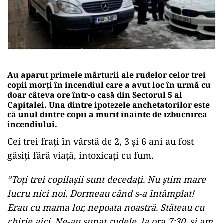
Au aparut primele mărturii ale rudelor celor trei
copii morți în incendiul care a avut loc în urmă cu
doar câteva ore într-o casă din Sectorul 5 al
Capitalei. Una dintre ipotezele anchetatorilor este
că unul dintre copii a murit înainte de izbucnirea
incendiului.
Cei trei frați în vârstă de 2, 3 și 6 ani au fost
găsiți fără viață, intoxicați cu fum.
”Toți trei copilașii sunt decedați. Nu știm mare
lucru nici noi. Dormeau când s-a întâmplat!
Erau cu mama lor, nepoata noastră. Stăteau cu
chirie aici. Ne-au sunat rudele, la ora 7:30, și am