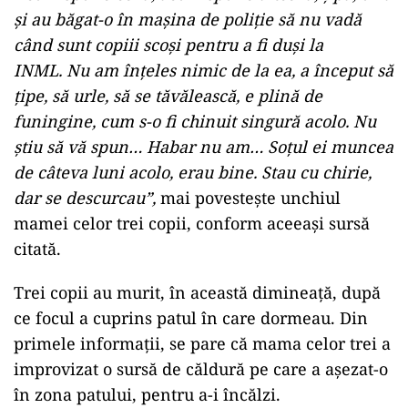
și au băgat-o în mașina de poliție să nu vadă
când sunt copiii scoși pentru a fi duși la
INML. Nu am înțeles nimic de la ea, a început să
țipe, să urle, să se tăvălească, e plină de
funingine, cum s-o fi chinuit singură acolo. Nu
știu să vă spun… Habar nu am… Soțul ei muncea
de câteva luni acolo, erau bine. Stau cu chirie,
dar se descurcau”,
mai povestește unchiul
mamei celor trei copii, conform aceeași sursă
citată.
Trei copii au murit, în această dimineață, după
ce focul a cuprins patul în care dormeau. Din
primele informații, se pare că mama celor trei a
improvizat o sursă de căldură pe care a așezat-o
în zona patului, pentru a-i încălzi.