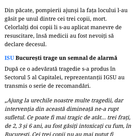
Din păcate, pompierii ajunși la fața locului l-au
găsit pe unul dintre cei trei copii, mort.
Celorlalți doi copii li s-au aplicat manevre de
resuscitare, însă medicii au fost nevoiți să
declare decesul.
ISU
București trage un semnal de alarmă
După ce o adevărată tragedie s-a produs în
Sectorul 5 al Capitalei, reprezentanții IGSU au
transmis o serie de recomandări.
„Ajung la urechile noastre multe tragedii, dar
intervenția din această dimineață ne-a rupt
sufletul. Ce poate fi mai tragic de atât… trei frați,
de 2, 3 și 6 ani, au fost găsiți intoxicați cu fum, în
București. Cei trei copii nu au mai putut fi