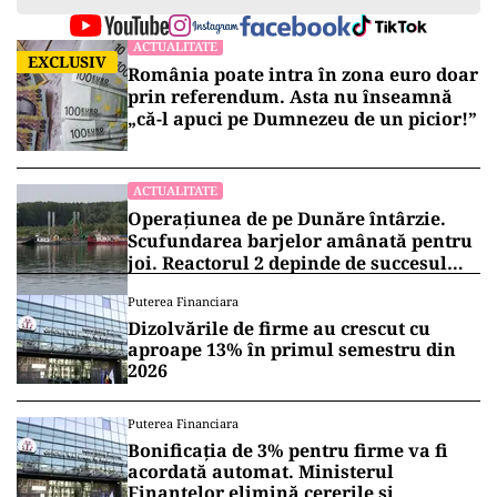
ACTUALITATE
EXCLUSIV
România poate intra în zona euro doar
prin referendum. Asta nu înseamnă
„că-l apuci pe Dumnezeu de un picior!”
ACTUALITATE
Operațiunea de pe Dunăre întârzie.
Scufundarea barjelor amânată pentru
joi. Reactorul 2 depinde de succesul
intervenției
Puterea Financiara
Dizolvările de firme au crescut cu
aproape 13% în primul semestru din
2026
Puterea Financiara
Bonificația de 3% pentru firme va fi
acordată automat. Ministerul
Finanțelor elimină cererile și