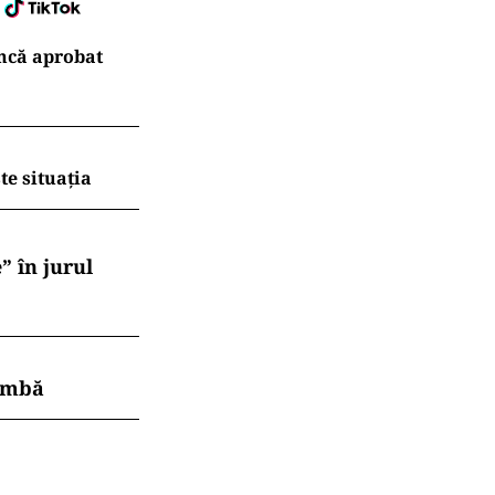
ncă aprobat
te situația
” în jurul
himbă