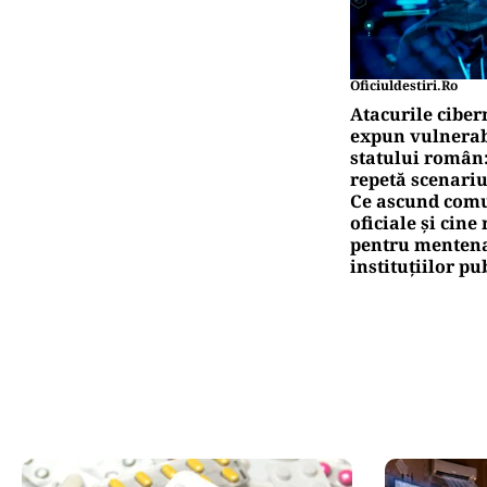
Oficiuldestiri.ro
Atacurile ciber
expun vulnerabi
statului român
repetă scenariu
Ce ascund comu
oficiale și cin
pentru mentena
instituțiilor pu