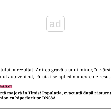
ului, a rezultat rănirea gravă a unui minor, în vârst
mul autovehicul, căruia i se aplică manevre de resus
UALITATE
rtă majoră în Timiș! Populația, evacuată după răsturn
ion cu hipoclorit pe DN68A