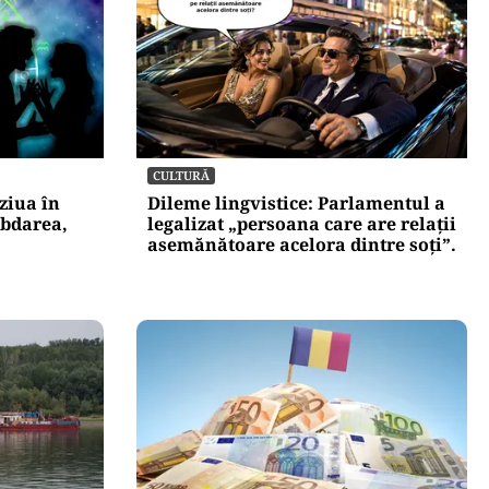
CULTURĂ
ziua în
Dileme lingvistice: Parlamentul a
ăbdarea,
legalizat „persoana care are relații
asemănătoare acelora dintre soți”.