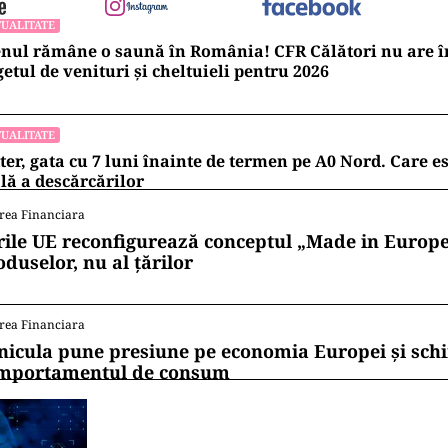
UALITATE
nul rămâne o saună în România! CFR Călători nu are î
etul de venituri și cheltuieli pentru 2026
UALITATE
ter, gata cu 7 luni înainte de termen pe A0 Nord. Care es
lă a descărcărilor
rea Financiara
rile UE reconfigurează conceptul „Made in Europe
oduselor, nu al țărilor
rea Financiara
nicula pune presiune pe economia Europei și sc
mportamentul de consum