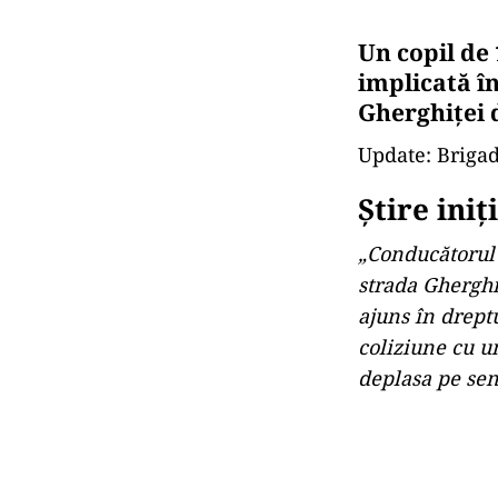
Un copil de 
implicată în
Gherghiţei 
Update: Brigad
Știre iniț
„Conducătorul 
strada Gherghi
ajuns în dreptu
coliziune cu u
deplasa pe sen