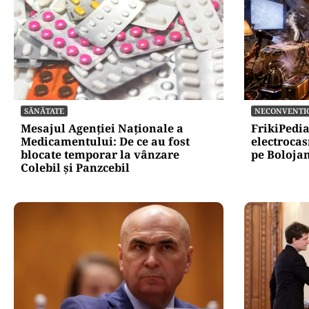
SĂNĂTATE
NECONVENTI
Mesajul Agenției Naționale a
FrikiPedi
Medicamentului: De ce au fost
electrocas
blocate temporar la vânzare
pe Bolojan
Colebil și Panzcebil