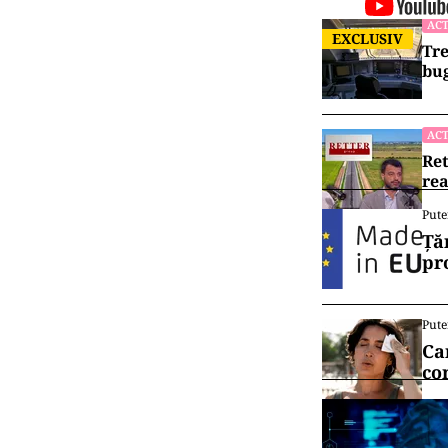
ACT
EXCLUSIV
Tre
bug
ACT
Ret
rea
Pute
Ță
pr
Pute
Ca
co