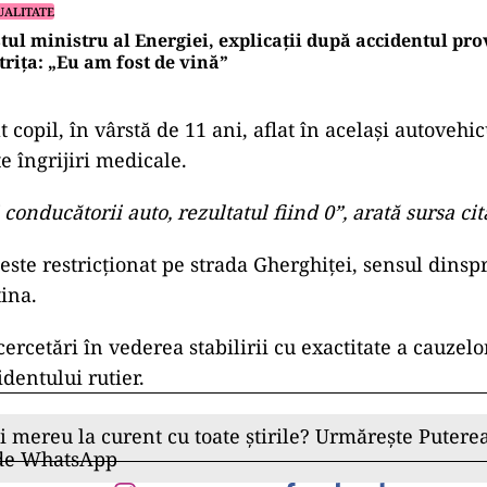
UALITATE
tul ministru al Energiei, explicații după accidentul pro
trița: „Eu am fost de vină”
t copil, în vârstă de 11 ani, aflat în acelaşi autovehic
e îngrijiri medicale.
i conducătorii auto, rezultatul fiind 0”, arată sursa cit
 este restricţionat pe strada Gherghiţei, sensul dinsp
ina.
ercetări în vederea stabilirii cu exactitate a cauzelor
dentului rutier.
ii mereu la curent cu toate știrile? Urmărește Puterea
 de WhatsApp