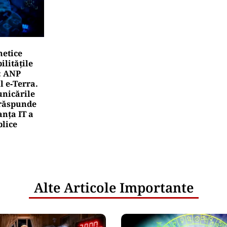
netice
litățile
: ANP
l e‑Terra.
nicările
e răspunde
nța IT a
blice
Alte Articole Importante