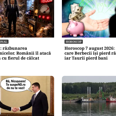
ONAL
HOROSCOP
a: răzbunarea
Horoscop 7 august 2026: 
nicelor. Românii îl atacă
care Berbecii își pierd r
 cu fierul de călcat
iar Taurii pierd bani