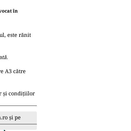
vocat în
ul, este rănit
ată.
re A3 către
 şi condiţiilor
.ro și pe