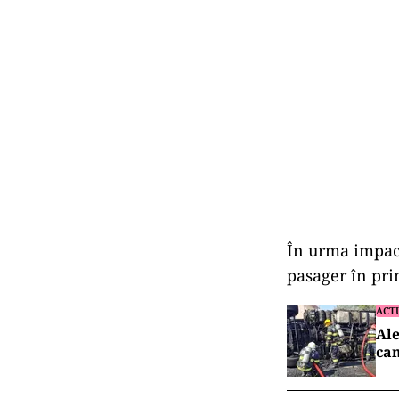
În urma impact
pasager în pri
ACT
Ale
cam