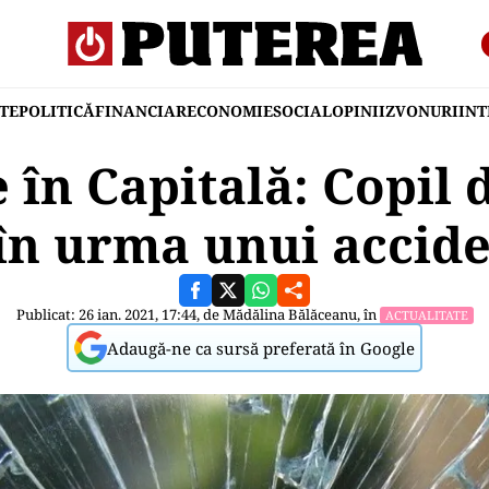
TE
POLITICĂ
FINANCIAR
ECONOMIE
SOCIAL
OPINII
ZVONURI
IN
 în Capitală: Copil d
în urma unui accide
Publicat: 26 ian. 2021, 17:44, de
Mădălina Bălăceanu
, în
ACTUALITATE
Adaugă-ne ca sursă preferată în Google