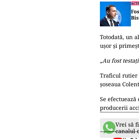
ACT
Fos
Bis
Totodată, un al
uşor şi primeşt
„Au fost testaţ
Traficul rutier
şoseaua Colent
Se efectuează c
producerii acci
Vrei să f
canalul