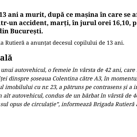
13 ani a murit, după ce maşina în care se af
tr-un accident, marţi, în jurul orei 16,10, 
din Bucureşti.
a Rutieră a anunțat decesul copilului de 13 ani.
ială
unui autovehicul, o femeie în vârsta de 42 ani, care
ţei dinspre şoseaua Colentina către A3, în momentul
l imobilului cu nr. 23, a pătruns pe contrasens şi a i
n alt autovehicul, condus de un bărbat în vârstă de 46
sul opus de circulaţie”, informează Brigada Rutieră a
Play