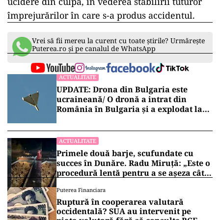
ad
Conducătorul auto de 51 de ani a fost testat cu
aparatul etilotest, iar rezultatul a arătat că nu
consumase alcool.
Polițiștii continuă cercetările în acest caz pentru
ucidere din culpă, în vederea stabilirii tuturor
împrejurărilor în care s-a produs accidentul.
Vrei să fii mereu la curent cu toate știrile? Urmărește
Puterea.ro și pe canalul de WhatsApp