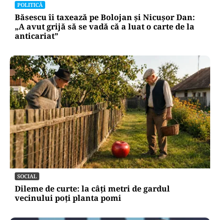
Primele imagini cu Mojtaba Khamenei. Liderul
Iranului nu a mai fost văzut de aproape 5 luni
POLITICĂ
Băsescu îi taxează pe Bolojan și Nicușor Dan:
„A avut grijă să se vadă că a luat o carte de la
anticariat”