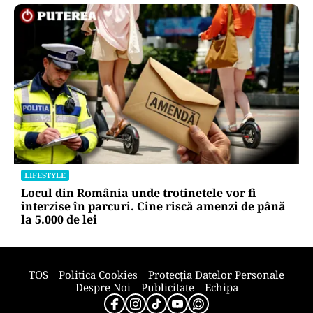
LIFESTYLE
Unde trebuie pus muștarul în frigider după ce l-
ai deschis. Greșeala pe care mulți nu o știau