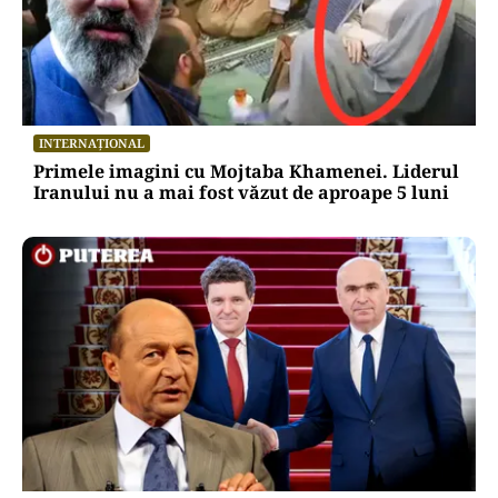
Atacurile cibernetice expun
vulnerabilitățile statului român: ANP
repetă scenariul e‑Terra. Ce ascund
comunicările oficiale și cine răspunde
pentru mentenanța IT a instituțiilor
publice
Alte Articole Importante
INTERNAȚIONAL