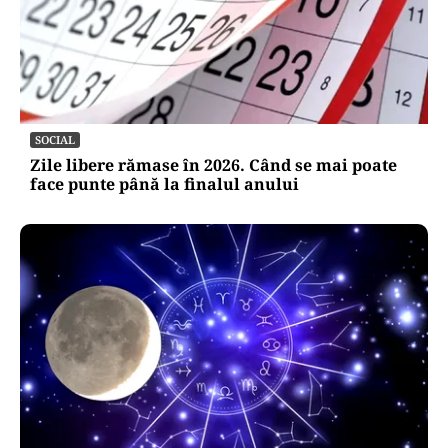
POLITICĂ
Pe cine vede premier Crin Antonescu în locul
lui Ilie Bolojan. Numele pe care l-ar desemna,
dacă ar fi președinte
SOCIAL