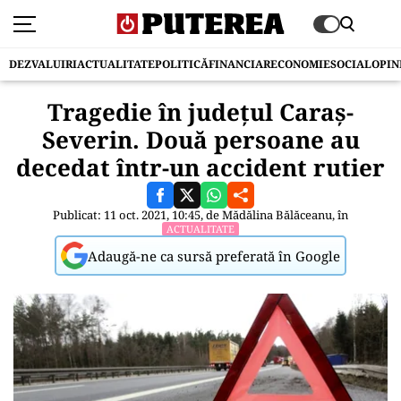
DEZVALUIRI
ACTUALITATE
POLITICĂ
FINANCIAR
ECONOMIE
SOCIAL
OPIN
Tragedie în județul Caraș-
Severin. Două persoane au
decedat într-un accident rutier
Publicat: 11 oct. 2021, 10:45, de
Mădălina Bălăceanu
, în
ACTUALITATE
Adaugă-ne ca sursă preferată în Google