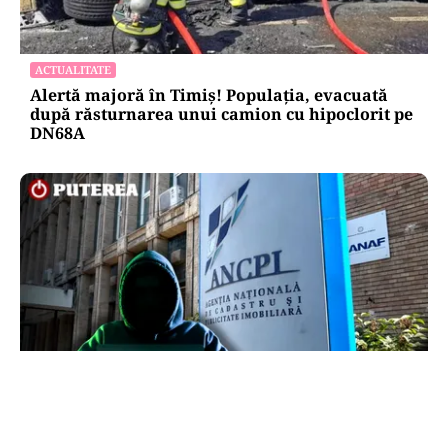
ACTUALITATE
Alertă majoră în Timiș! Populația, evacuată
după răsturnarea unui camion cu hipoclorit pe
DN68A
ECONOMIE
Peste 5.000 de români nu își mai pot cumpăra