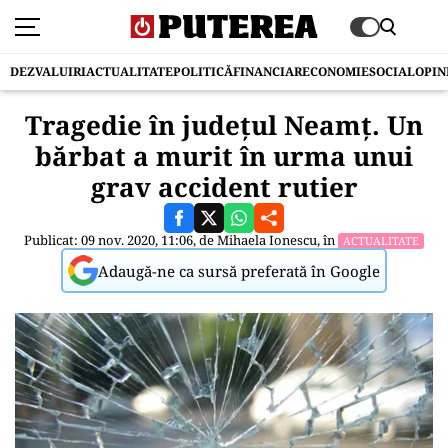
DEZVALUIRI
ACTUALITATE
POLITICĂ
FINANCIAR
ECONOMIE
SOCIAL
OPIN
Tragedie în județul Neamț. Un
bărbat a murit în urma unui
grav accident rutier
Publicat: 09 nov. 2020, 11:06, de
Mihaela Ionescu
, în
ACTUALITATE
Adaugă-ne ca sursă preferată în Google