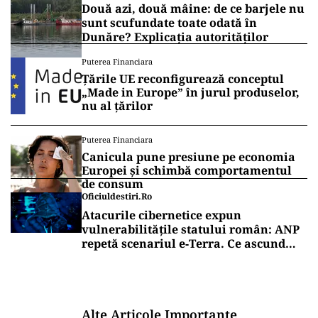
Două azi, două mâine: de ce barjele nu
sunt scufundate toate odată în
Dunăre? Explicația autorităților
Puterea Financiara
Țările UE reconfigurează conceptul
„Made in Europe” în jurul produselor,
nu al țărilor
Puterea Financiara
Canicula pune presiune pe economia
Europei și schimbă comportamentul
de consum
Oficiuldestiri.ro
Atacurile cibernetice expun
vulnerabilitățile statului român: ANP
repetă scenariul e‑Terra. Ce ascund
comunicările oficiale și cine răspunde
pentru mentenanța IT a instituțiilor
publice
Alte Articole Importante