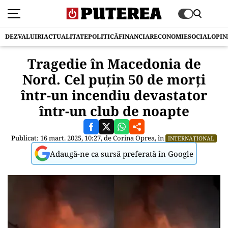
DEZVALUIRI
ACTUALITATE
POLITICĂ
FINANCIAR
ECONOMIE
SOCIAL
OPIN
Tragedie în Macedonia de
Nord. Cel puțin 50 de morți
într-un incendiu devastator
într-un club de noapte
Publicat: 16 mart. 2025, 10:27, de
Corina Oprea
, în
INTERNAȚIONAL
Adaugă-ne ca sursă preferată în Google