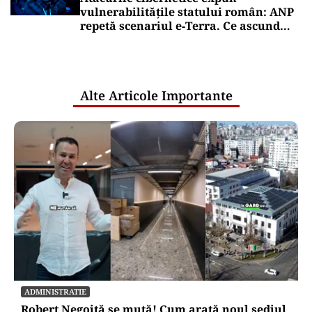
vulnerabilitățile statului român: ANP
repetă scenariul e‑Terra. Ce ascund
comunicările oficiale și cine răspunde
pentru mentenanța IT a instituțiilor
publice
Alte Articole Importante
ADMINISTRATIE
Robert Negoiță se mută! Cum arată noul sediul