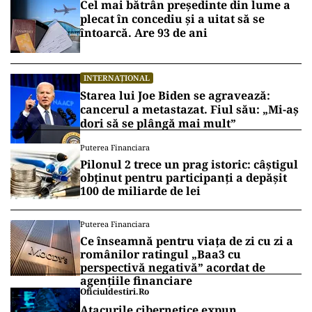
Cel mai bătrân președinte din lume a
plecat în concediu și a uitat să se
întoarcă. Are 93 de ani
INTERNAȚIONAL
Starea lui Joe Biden se agravează:
cancerul a metastazat. Fiul său: „Mi-aș
dori să se plângă mai mult”
Puterea Financiara
Pilonul 2 trece un prag istoric: câștigul
obținut pentru participanți a depășit
100 de miliarde de lei
Puterea Financiara
Ce înseamnă pentru viața de zi cu zi a
românilor ratingul „Baa3 cu
perspectivă negativă” acordat de
agențiile financiare
Oficiuldestiri.ro
Atacurile cibernetice expun