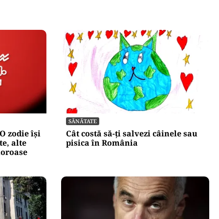
SĂNĂTATE
O zodie își
Cât costă să-ți salvezi câinele sau
e, alte
pisica în România
moroase