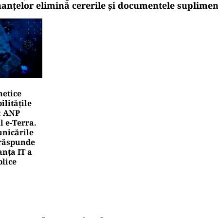
nanțelor elimină cererile și documentele suplime
netice
litățile
: ANP
l e‑Terra.
nicările
e răspunde
nța IT a
blice