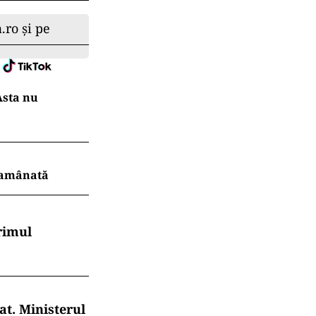
.ro și pe
Asta nu
r amânată
rimul
at. Ministerul