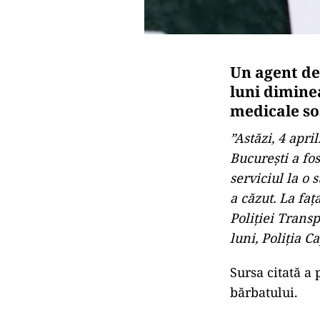
Un agent de
luni diminea
medicale sos
”Astăzi, 4 apri
Bucureşti a fos
serviciul la o 
a căzut. La faţ
Poliţiei Trans
luni, Poliţia Ca
Sursa citată a 
bărbatului.