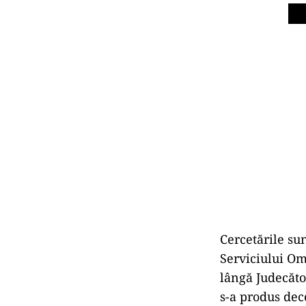
Cercetările su
Serviciului Om
lângă Judecător
s-a produs dec