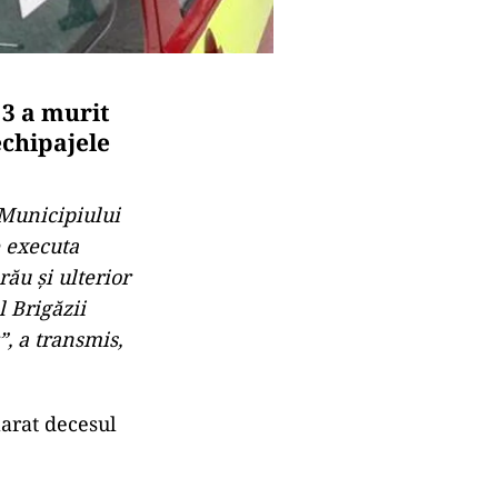
 3 a murit
echipajele
 Municipiului
e executa
rău şi ulterior
l Brigăzii
”, a transmis,
larat decesul