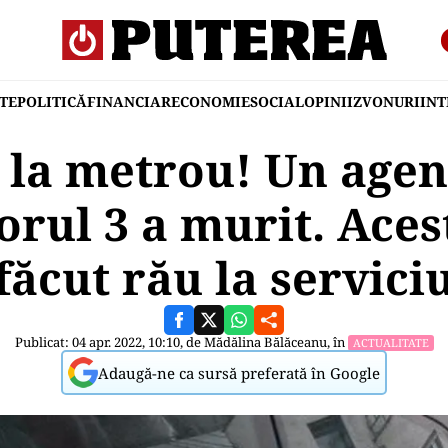
TE
POLITICĂ
FINANCIAR
ECONOMIE
SOCIAL
OPINII
ZVONURI
IN
 la metrou! Un agen
orul 3 a murit. Acest
făcut rău la servici
Publicat: 04 apr. 2022, 10:10, de
Mădălina Bălăceanu
, în
ACTUALITATE
Adaugă-ne ca sursă preferată în Google