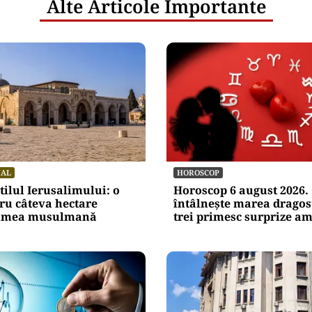
Alte Articole Importante
NAL
HOROSCOP
itilul Ierusalimului: o
Horoscop 6 august 2026. 
ru câteva hectare
întâlnește marea dragost
lumea musulmană
trei primesc surprize a