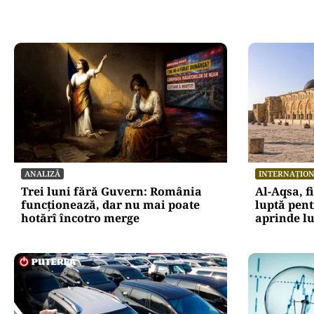
ANALIZĂ
INTERNAȚIO
Trei luni fără Guvern: România
Al-Aqsa, f
funcționează, dar nu mai poate
luptă pent
hotărî încotro merge
aprinde 