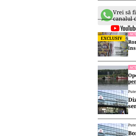
Vrei să f
canalul
ACT
EXCLUSIV
Rom
îns
ACT
Ope
pen
Pute
Di
se
Pute
Bo