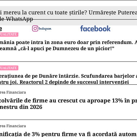
ii mereu la curent cu toate știrile? Urmărește Puterea
 de WhatsApp
UALITATE
ânia poate intra în zona euro doar prin referendum. 
eamnă „că-l apuci pe Dumnezeu de un picior!”
UALITATE
rațiunea de pe Dunăre întârzie. Scufundarea barjelo
tru joi. Reactorul 2 depinde de succesul intervenției
rea Financiara
zolvările de firme au crescut cu aproape 13% în p
mestru din 2026
rea Financiara
nificația de 3% pentru firme va fi acordată autom