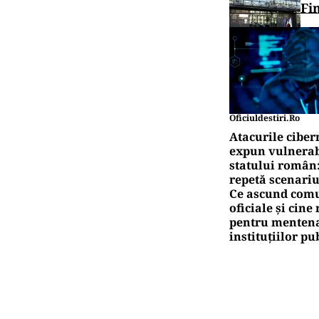
Fi
Oficiuldestiri.ro
Atacurile ciber
expun vulnerabi
statului român
repetă scenariu
Ce ascund comu
oficiale și cin
pentru mentena
instituțiilor pu