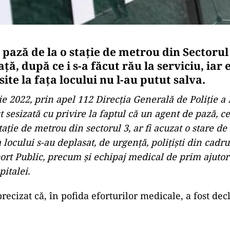
 pază de la o staţie de metrou din Sectorul
ţă, după ce i s-a făcut rău la serviciu, iar 
ite la faţa locului nu l-au putut salva.
lie 2022, prin apel 112 Direcţia Generală de Poliţie a
t sesizată cu privire la faptul că un agent de pază, c
staţie de metrou din sectorul 3, ar fi acuzat o stare de 
a locului s-au deplasat, de urgenţă, poliţişti din cadru
port Public, precum şi echipaj medical de prim ajutor
pitalei.
precizat că, în pofida eforturilor medicale, a fost dec