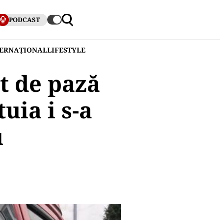
PODCAST
TERNAȚIONAL
LIFESTYLE
t de pază
uia i s-a
u