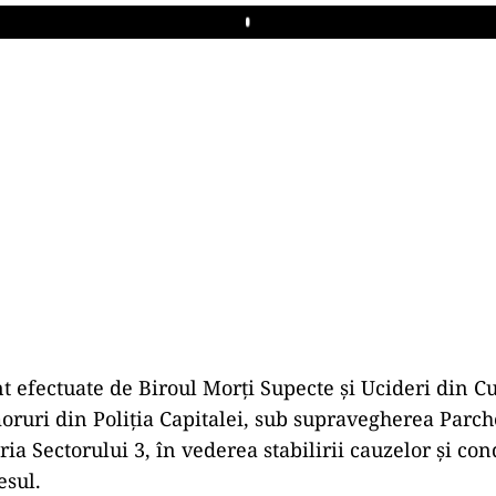
Play
nt efectuate de Biroul Morţi Supecte şi Ucideri din C
oruri din Poliţia Capitalei, sub supravegherea Parch
ia Sectorului 3, în vederea stabilirii cauzelor şi cond
esul.