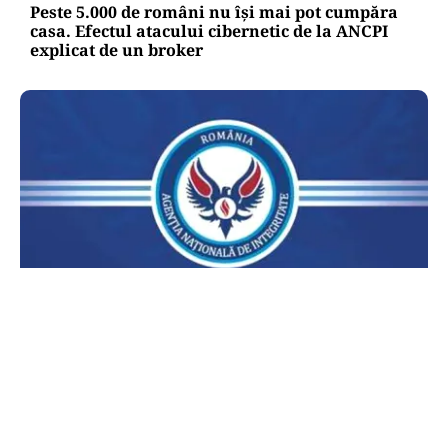
Peste 5.000 de români nu își mai pot cumpăra
casa. Efectul atacului cibernetic de la ANCPI
explicat de un broker
POLITICĂ
Lovitură pentru legea ANI: USR și PNL au
sesizat CCR. Decizia poate influența banii din
PNRR