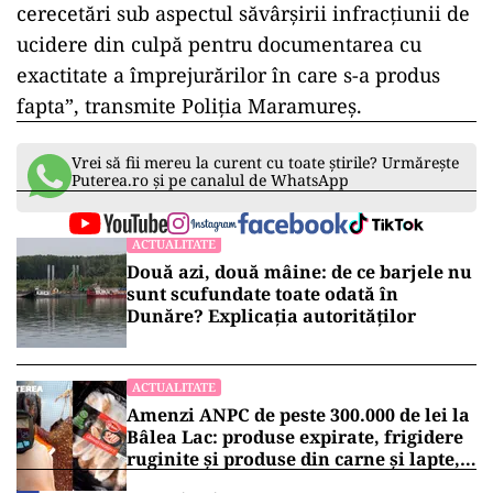
cerecetări sub aspectul săvârșirii infracțiunii de
ucidere din culpă pentru documentarea cu
exactitate a împrejurărilor în care s-a produs
fapta”, transmite Poliţia Maramureş.
Vrei să fii mereu la curent cu toate știrile? Urmărește
Puterea.ro și pe canalul de WhatsApp
ACTUALITATE
Două azi, două mâine: de ce barjele nu
sunt scufundate toate odată în
Dunăre? Explicația autorităților
ACTUALITATE
Amenzi ANPC de peste 300.000 de lei la
Bâlea Lac: produse expirate, frigidere
ruginite și produse din carne și lapte,
lăsate la soare