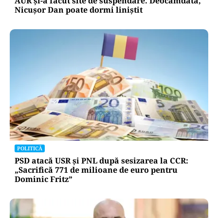
AUR și-a făcut site de suspendare. Deocamdată,
Nicușor Dan poate dormi liniștit
POLITICĂ
PSD atacă USR și PNL după sesizarea la CCR:
„Sacrifică 771 de milioane de euro pentru
Dominic Fritz”