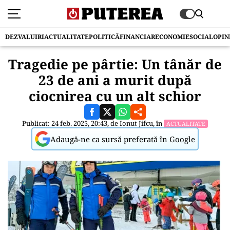
DEZVALUIRI
ACTUALITATE
POLITICĂ
FINANCIAR
ECONOMIE
SOCIAL
OPIN
Tragedie pe pârtie: Un tânăr de
23 de ani a murit după
ciocnirea cu un alt schior
Publicat: 24 feb. 2025, 20:43, de
Ionut Jifcu
, în
ACTUALITATE
Adaugă-ne ca sursă preferată în Google