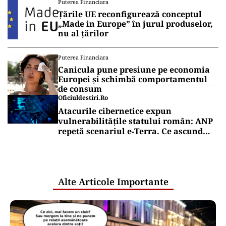
Puterea Financiara
Țările UE reconfigurează conceptul
„Made in Europe” în jurul produselor,
nu al țărilor
Puterea Financiara
Canicula pune presiune pe economia
Europei și schimbă comportamentul
de consum
Oficiuldestiri.ro
Atacurile cibernetice expun
vulnerabilitățile statului român: ANP
repetă scenariul e‑Terra. Ce ascund
comunicările oficiale și cine răspunde
pentru mentenanța IT a instituțiilor
publice
Alte Articole Importante