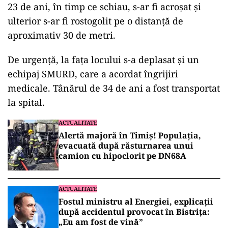
23 de ani, în timp ce schiau, s-ar fi acroșat și
ulterior s-ar fi rostogolit pe o distanță de
aproximativ 30 de metri.
De urgenţă, la faţa locului s-a deplasat şi un
echipaj SMURD, care a acordat îngrijiri
medicale. Tânărul de 34 de ani a fost transportat
la spital.
ACTUALITATE
Alertă majoră în Timiș! Populația,
evacuată după răsturnarea unui
camion cu hipoclorit pe DN68A
ACTUALITATE
Fostul ministru al Energiei, explicații
după accidentul provocat în Bistrița:
„Eu am fost de vină”