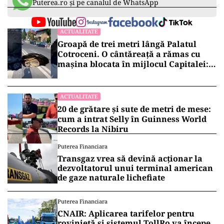
Puterea.ro și pe canalul de WhatsApp
ACTUALITATE
Groapă de trei metri lângă Palatul
Cotroceni. O cântăreață a rămas cu
mașina blocata în mijlocul Capitalei:
„Am căzut în groapa asta”
ACTUALITATE
20 de grătare și sute de metri de mese:
cum a intrat Selly în Guinness World
Records la Nibiru
Puterea Financiara
Transgaz vrea să devină acționar la
dezvoltatorul unui terminal american
de gaze naturale lichefiate
Puterea Financiara
CNAIR: Aplicarea tarifelor pentru
rovinietă și sistemul TollRo va începe