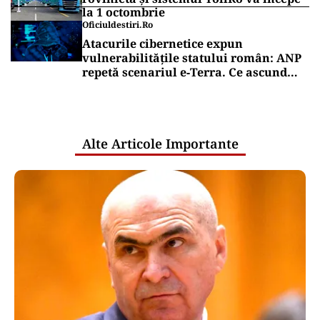
la 1 octombrie
Oficiuldestiri.ro
Atacurile cibernetice expun
vulnerabilitățile statului român: ANP
repetă scenariul e‑Terra. Ce ascund
comunicările oficiale și cine răspunde
pentru mentenanța IT a instituțiilor
publice
Alte Articole Importante